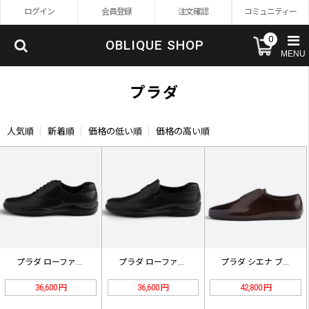
ログイン
会員登録
注文確認
コミュニティー
0
OBLIQUE SHOP
MENU
プラダ
人気順
新着順
価格の低い順
価格の高い順
プラダ ローファー 4E0770_0…
プラダ ローファー 4D3612_0…
プラダ シエナ ブラッシュドレザー …
36,600 円
36,600 円
42,800 円