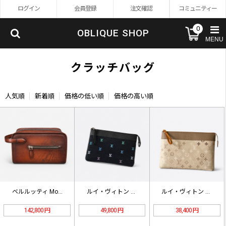
ログイン
会員登録
注文確認
コミュニティー
0
OBLIQUE SHOP
MENU
クラッチバッグ
人気順
新着順
価格の低い順
価格の高い順
ベルルッティ Morning Scr…
ルイ・ヴィトン ポシェット ヴォワヤ…
ルイ・ヴィトン ポシェット ヴォワヤ…
142,800 円
49,800 円
38,400 円