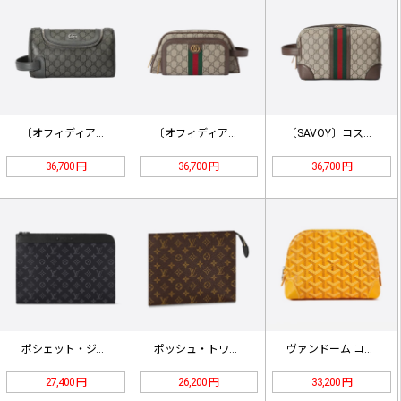
〔オフィディア〕GGスプリーム ポー…
〔オフィディア〕GG コスメティック…
〔SAVOY〕コスメティックケース …
36,700 円
36,700 円
36,700 円
ポシェット・ジュール M82074
ポッシュ・トワレ NM M46037
ヴァンドーム コスメポーチ カラー-…
27,400 円
26,200 円
33,200 円