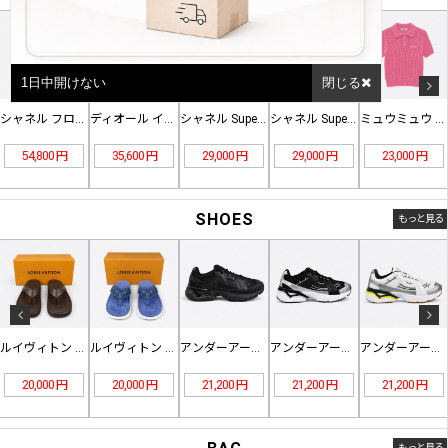
1日中開けない
閉じる
シャネル フローラルトリム ツイード…
ディオール インクポートレートプリン…
シャネル Superman CCシー…
シャネル Superman CCシー…
ミュウミュウ 透かし編み コットンニ…
54,800 円
35,600 円
29,000 円
29,000 円
23,000 円
SHOES
もっと見る
ルイヴィトン LV Flip トング…
ルイヴィトン LV Flip トング…
アンダーアーマー HOVR CG R…
アンダーアーマー HOVR CG R…
アンダーアーマー HOVR CG R…
20,000 円
20,000 円
21,200 円
21,200 円
21,200 円
もっと見る