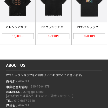
バレンシアガ クリプト Tシャツ オ…
BBクラシック バレンシアガ クロッ…
ロエベ リラックスフィット Tシャツ…
16,900 円
16,900 円
15,800 円
ABOUT US
オブリックショップをご利用頂いてありがとうございます。
AKAINU
商号名 :
210-15-64378
事業者登録番号 :
ADDRESS :
Jung-gu, Seoul
[返品住所とは異なりますのでご注意ください。]
TEL :
010-6687-3348
AKAINU
担当者 :