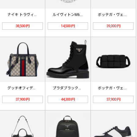
ナイキ トラヴィス・スコット x エ…
ルイヴィトンM64196 モノグラム…
ボッテガ・ヴェネタカセットバッグカラ…
38,500 円
14,500 円
39,000 円
グッチオフィディアGG スモール ト…
プラダブラックブラッシュレザーRe-…
ボッテガ・ヴェネタパディングテックカ…
37,900 円
44,300 円
37,900 円