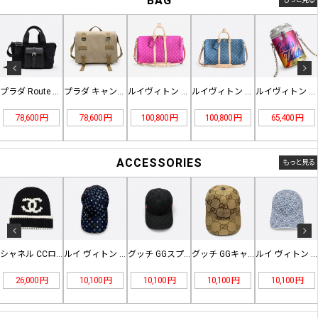
BAG
プラダ Route ミディアム レザ…
プラダ キャンバス ショルダーバッグ…
ルイヴィトン キーポルバンドリエール…
ルイヴィトン キーポルバンドリエール…
ルイヴィトン The It Can …
78,600 円
78,600 円
100,800 円
100,800 円
65,400 円
ACCESSORIES
もっと見る
シャネル CCロゴ カシミヤ ビーニ…
ルイ ヴィトン モノグラム マルチカ…
グッチ GGスプリーム ウェブ ベー…
グッチ GGキャンバス ウェブ ベー…
ルイ ヴィトン モノグラム デニム …
26,000 円
10,100 円
10,100 円
10,100 円
10,100 円