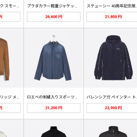
セリーヌ クラシック スモール ラベ…
プラダカラー軽量ジャケットブラック
ステューシー 40
 円
26,600 円
21,800 円
ゼニア ダークフォリッジ メランジ …
ロエベの刺繍入りスポーツジッパージャ…
バレンシア
 円
21,200 円
22,900 円