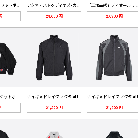
バレンシアガ パリ フットボール ト…
アクネ・ストゥディオズ×カッパ ジッ…
「正規品級」ディオール テク
 円
24,600 円
27,300 円
バレンシアガ バスケットボール シリ…
ナイキ × ドレイク ノクタ AU …
 円
21,200 円
21,200 円