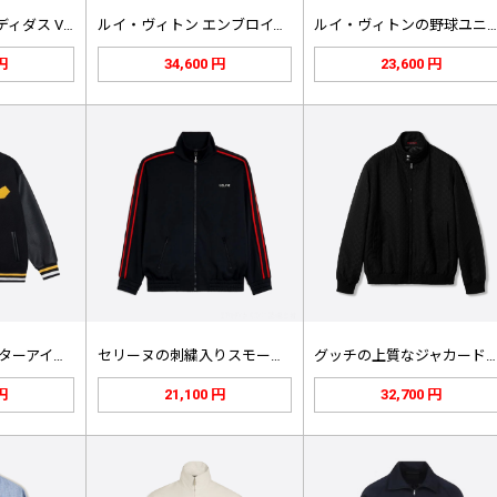
バレンシアガ x アディダス Vネッ…
ルイ・ヴィトン エンブロイダリーレタ…
ルイ・ヴィトンの野球ユニフォー
 円
34,600 円
23,600 円
フェンディ モンスターアイズ ベース…
セリーヌの刺繍入りスモールロゴ入りレ…
グッチの上質なジャカードコットンジャ…
 円
21,100 円
32,700 円