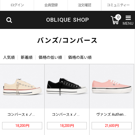
ログイン
会員登録
注文確認
コミュニティー
0
OBLIQUE SHOP
MENU
バンズ/コンバース
人気順
新着順
価格の低い順
価格の高い順
コンバース x ノンネイティブ Al…
コンバース x ノンネイティブ Al…
ヴァンズ Authentic 44 …
18,200 円
18,200 円
21,600 円