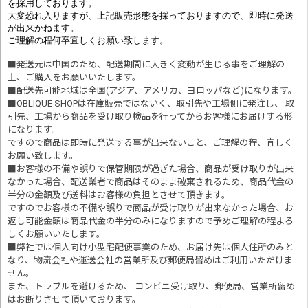
を採用しております。
大変恐れ入りますが、上記販売形態を採っておりますので、即時に発送
が出来かねます。
ご理解の程何卒宜しくお願い致します。
■発送元は中国のため、配送期間に大きく変動が生じる事をご理解の
上、ご購入をお願いいたします。
■配送先可能地域は全国(アジア、アメリカ、ヨロッパなど)になります。
■OBLIQUE SHOPは在庫販売ではないく、取引先や工場側に発注し、 取
引先、工場から商品を受け取り検品を行ってからお客様にお届けする形
になります。
ですので商品は即時に発送する事が出来ないこと、ご理解の程、宜しく
お願い致します。
■お客様の不備や誤りで保管期限が過ぎた場合、商品が受け取りが出来
なかった場合、配送業者で商品はそのまま破棄されるため、商品代金の
半分の金額及び送料はお客様の負担とさせて頂きます。
ですのでお客様の不備や誤りで商品が受け取りが出来なかった場合、お
返し可能金額は商品代金の半分のみになりますので予めご理解の程よろ
しくお願いいたします。
■
弊社では個人向け小型宅配便事業のため、お届け先は個人住所のみと
なり、物流会社や運送会社の営業所及び郵便局留めはご利用いただけま
せん。
また、トラブルを避けるため、 コンビニ受け取り、郵便局、営業所留め
はお断りさせて頂いております。