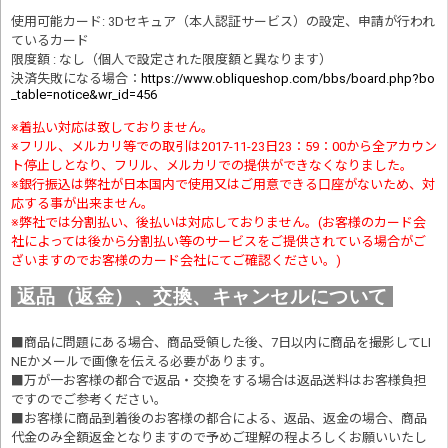
使用可能カード: 3Dセキュア（本人認証サービス）の設定、申請が行われ
ているカード
限度額 : なし（個人で設定された限度額と異なります）
決済失敗になる場合
：
https://www.obliqueshop.com/bbs/board.php?bo
_table=notice&wr_id=456
※着払い対応は致しておりません。
※フリル、メルカリ等での取引は2017-11-23日23：59：00から全アカウン
ト停止しとなり、フリル、メルカリでの提供ができなくなりました。
※銀行振込は弊社が日本国内で使用又はご用意できる口座がないため、対
応する事が出来ません。
※弊社では分割払い、後払いは対応しておりません。(お客様のカード会
社によっては後から分割払い等のサービスをご提供されている場合がご
ざいますのでお客様のカード会社にてご確認ください。)
返品（返金）、交換、キャンセルについて
■商品に問題にある場合、商品受領した後、7日以内に商品を撮影してLI
NEかメールで画像を伝える必要があります。
■万が一お客様の都合で返品・交換をする場合は返品送料はお客様負担
ですのでご参考ください。
■お客様に商品到着後のお客様の都合による、返品、返金の場合、商品
代金のみ全額返金となりますので予めご理解の程よろしくお願いいたし