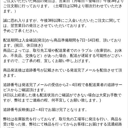
ご注文いただいた商品の発注は、営業日（月曜日～金曜日）午後3時より
ご注文順に行っております。（土曜日は12時より順次行わせていただき
ます。）
誠に恐れ入りますが、午後3時以降にご入金いただいたご注文に関して
は、翌営業日の発注とさせていただいております。
予めご了承ください。
配送期間は入金確認(発注)から商品準備期間を7日~14日程、頂いており
ます。(祝日、休日抜き)
商品によっては、取引先工場や配送業者でのトラブル（在庫切れ、お休
み、不良品、交換など）があった場合、配送が遅延する可能性がござい
ますので、ご了承の程、宜しくお願い申し上げます。
商品発送後は追跡番号が記載されている発送完了メールを配信させて頂
きます。
追跡番号は発送完了メールの受信から2～4日程で各配送業者の追跡サー
ビスからご確認頂けます。
(4日以上経過した後も配送状況のご確認ができない場合は大変お手数で
すが、弊社までご連絡の程、何卒宜しくお願い致します。)
追跡番号反映後は2～4日でお届け完了となります。
弊社は在庫販売を行っておらず、取引先の工場等に発注を行い、商品を
受け取った後、弊社にて検品を行ってからお客様にお届けする流通経路