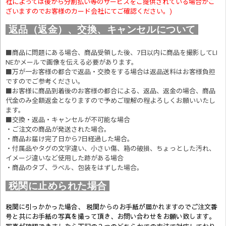
社によっては後から分割払い等のサービスをご提供されている場合がご
ざいますのでお客様のカード会社にてご確認ください。)
返品（返金）、交換、キャンセルについて
■商品に問題にある場合、商品受領した後、7日以内に商品を撮影してLI
NEかメールで画像を伝える必要があります。
■万が一お客様の都合で返品・交換をする場合は返品送料はお客様負担
ですのでご参考ください。
■お客様に商品到着後のお客様の都合による、返品、返金の場合、商品
代金のみ全額返金となりますので予めご理解の程よろしくお願いいたし
ます。
■交換・返品・キャンセルが不可能な場合
・ご注文の商品が発送された場合。
・商品お届け完了日から7日経過した場合。
・付属品やタグの文字違い、小さい傷、箱の破損、ちょっとした汚れ、
イメージ違いなど使用した跡がある場合
・商品のタブ、ラベル、包装をはずした場合。
税関に止められた場合
税関に引っかかった場合、 税関からのお手紙が届かれますのでご注文番
号と共にお手紙の写真を撮って頂き、お問い合わせをお願い致します。