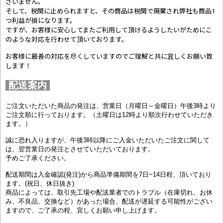
ざいません。
そして、税関に止められますと、その商品は税関で廃棄され弊社も商品1
つ利益が損になります。
ですが、お客様に安心してまたご利用して頂けるようしたいがためにこ
のような対応を行わせて頂いております。
お客様に最善の対応を尽くしていますのでご理解と共に宜しくお願い致
します！
配送案内
ご注文いただいた商品の発注は、営業日（月曜日～金曜日）午後3時より
ご注文順に行っております。（土曜日は12時より順次行わせていただき
ます。）
誠に恐れ入りますが、午後3時以降にご入金いただいたご注文に関して
は、翌営業日の発注とさせていただいております。
予めご了承ください。
配送期間は入金確認(発注)から商品準備期間を7日~14日程、頂いており
ます。(祝日、休日抜き)
商品によっては、取引先工場や配送業者でのトラブル（在庫切れ、お休
み、不良品、交換など）があった場合、配送が遅延する可能性がござい
ますので、ご了承の程、宜しくお願い申し上げます。