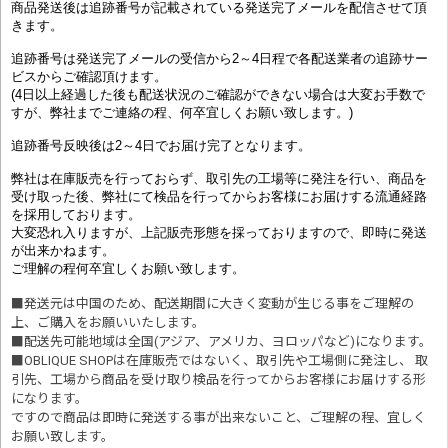
商品発送後は追跡番号が記載されている発送完了メールを配信させて頂
きます。
追跡番号は発送完了メールの受信から2～4日程で各配送業者の追跡サー
ビスからご確認頂けます。
(4日以上経過した後も配送状況のご確認ができない場合は大変お手数で
すが、弊社までご連絡の程、何卒宜しくお願い致します。)
追跡番号反映後は2～4日でお届け完了となります。
弊社は在庫販売を行っておらず、取引先の工場等に発注を行い、商品を
受け取った後、弊社にて検品を行ってからお客様にお届けする流通経路
を採用しております。
大変恐れ入りますが、上記販売形態を採っておりますので、即時に発送
が出来かねます。
ご理解の程何卒宜しくお願い致します。
■発送元は中国のため、配送期間に大きく変動が生じる事をご理解の
上、ご購入をお願いいたします。
■配送先可能地域は全国(アジア、アメリカ、ヨロッパなど)になります。
■OBLIQUE SHOPは在庫販売ではないく、取引先や工場側に発注し、 取
引先、工場から商品を受け取り検品を行ってからお客様にお届けする形
になります。
ですので商品は即時に発送する事が出来ないこと、ご理解の程、宜しく
お願い致します。