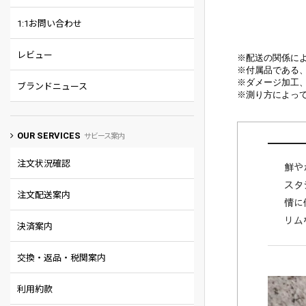
1:1お問い合わせ
レビュー
※配送の関係に
※付属品である
※
ダメージ加工
ブランドニュース
※
測り方によって
OUR SERVICES
サビース案内
注文状況確認
鮮や
スタ
注文配送案内
情に
リム
決済案内
交換・返品・税関案内
利用約款