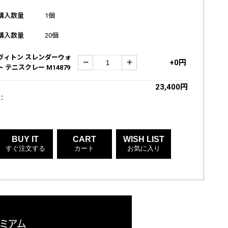
購入数量
1個
購入数量
20個
ヴィトン スレンダーウォ
+0円
 テニスクレー M14879
23,400円
:
BUY IT
CART
WISH LIST
すぐ注文する
カート
お気に入り