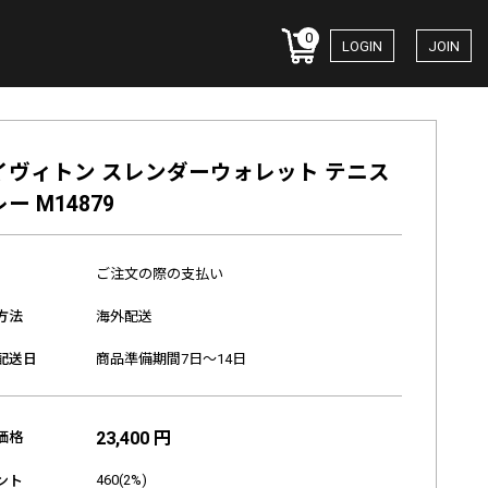
0
LOGIN
JOIN
イヴィトン スレンダーウォレット テニス
ー M14879
ご注文の際の支払い
方法
海外配送
配送日
商品準備期間7日～14日
23,400 円
価格
460(2%)
ント