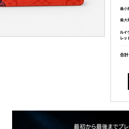
最小
最大
ルイ
レット
合計 