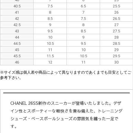
40.5
7.5
6.5
25.5
41
8
7
26
42
8.5
7.5
26.5
42.5
9
8
27
43
9.5
8.5
27.5
44
10
9
28
44.5
10.5
9.5
28.5
45
11
10
29
45.5
11.5
10.5
29.5
46
12
11
30
※
サイズ感は
個人差や
商品によって異なり
ますので
あくまでも目安としてご
参考下さい。
CHANEL 26SS新作のスニーカーが登場いたしました。デザ
イン性とスポーティーな軽快さを兼ね備えた、トレーニング
シューズ・ベースボールシューズの雰囲気を纏った一足で
す。