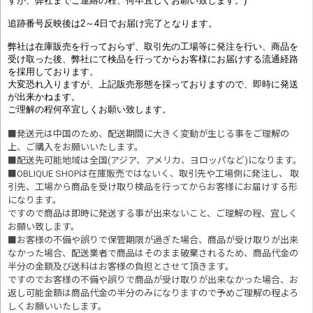
すが、弊社までご連絡の程、何卒宜しくお願い致します。)
追跡番号反映後は2～4日でお届け完了となります。
弊社は在庫販売を行っておらず、取引先の工場等に発注を行い、商品を
受け取った後、弊社にて検品を行ってからお客様にお届けする流通経路
を採用しております。
大変恐れ入りますが、上記販売形態を採っておりますので、即時に発送
が出来かねます。
ご理解の程何卒宜しくお願い致します。
■発送元は中国のため、配送期間に大きく変動が生じる事をご理解の
上、ご購入をお願いいたします。
■配送先可能地域は全国(アジア、アメリカ、ヨロッパなど)になります。
■OBLIQUE SHOPは在庫販売ではないく、取引先や工場側に発注し、 取
引先、工場から商品を受け取り検品を行ってからお客様にお届けする形
になります。
ですので商品は即時に発送する事が出来ないこと、ご理解の程、宜しく
お願い致します。
■お客様の不備や誤りで保管期限が過ぎた場合、商品が受け取りが出来
なかった場合、配送業者で商品はそのまま破棄されるため、商品代金の
半分の金額及び送料はお客様の負担とさせて頂きます。
ですのでお客様の不備や誤りで商品が受け取りが出来なかった場合、お
返し可能金額は商品代金の半分のみになりますので予めご理解の程よろ
しくお願いいたします。