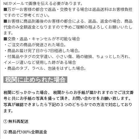
NEかメールで画像を伝える必要があります。
■万が一お客様の都合で返品・交換をする場合は返品送料はお客様負担
ですのでご参考ください。
■お客様に商品到着後のお客様の都合による、返品、返金の場合、商品
代金のみ全額返金となりますので予めご理解の程よろしくお願いいたし
ます。
■交換・返品・キャンセルが不可能な場合
・ご注文の商品が発送された場合。
・商品お届け完了日から7日経過した場合。
・付属品やタグの文字違い、小さい傷、箱の破損、ちょっとした汚れ、
イメージ違いなど使用した跡がある場合
・商品のタブ、ラベル、包装をはずした場合。
税関に止められた場合
税関に引っかかった場合、 税関からのお手紙が届かれますのでご注文番
号と共にお手紙の写真を撮って頂き、お問い合わせをお願い致します。
写真が確認できましたら
下記の３つのどちらかでの方法で対応しており
ます。
① 無料再配送
② 商品代100％全額返金