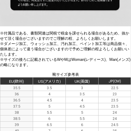
※付属品である、書類関連は関税で税金を課せられる場合があるため、抜か
せて頂く場合がございますのでご理解の程、よろしくお願いします。
※
ダメージ加工、
ウォッシュ加工、汚れ加工、ペイント加工等は商品個々、
個体差によって違う場合がございますので予めご理解の程よろしくお願いい
たします。
※サイズの後ろに記載されているWやMはWoman(レディース)、Man(メンズ)
の略になります。
靴サイズ参考表
JP(CM)
EU(欧州)
US(アメリカ)
UK(英国)
35.5
3.5
3
22.5
36
4
3.5
23
36.5
4.5
4
23.5
37.5
5
4.5
23.5
38
5.5
5
24
38.5
6
5.5
24
39
6.5
6
24.5
40
7
6
25