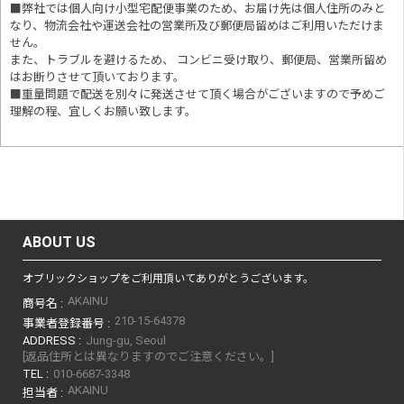
■
弊社では個人向け小型宅配便事業のため、お届け先は個人住所のみと
なり、物流会社や運送会社の営業所及び郵便局留めはご利用いただけま
せん。
また、トラブルを避けるため、 コンビニ受け取り、郵便局、営業所留め
はお断りさせて頂いております。
■重量問題で配送を別々に発送させて頂く場合がございますので予めご
理解の程、宜しくお願い致します。
ABOUT US
オブリックショップをご利用頂いてありがとうございます。
AKAINU
商号名 :
210-15-64378
事業者登録番号 :
ADDRESS :
Jung-gu, Seoul
[返品住所とは異なりますのでご注意ください。]
TEL :
010-6687-3348
AKAINU
担当者 :