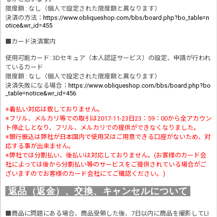
限度額 : なし（個人で設定された限度額と異なります）
決済の方法
：
https://www.obliqueshop.com/bbs/board.php?bo_table=n
otice&wr_id=455
■
カード決済案内
使用可能カード: 3Dセキュア（本人認証サービス）の設定、申請が行われ
ているカード
限度額 : なし（個人で設定された限度額と異なります）
決済失敗になる場合
：
https://www.obliqueshop.com/bbs/board.php?bo
_table=notice&wr_id=456
※着払い対応は致しておりません。
※フリル、メルカリ等での取引は2017-11-23日23：59：00から全アカウン
ト停止しとなり、フリル、メルカリでの提供ができなくなりました。
※銀行振込は弊社が日本国内で使用又はご用意できる口座がないため、対
応する事が出来ません。
※弊社では分割払い、後払いは対応しておりません。(お客様のカード会
社によっては後から分割払い等のサービスをご提供されている場合がご
ざいますのでお客様のカード会社にてご確認ください。)
返品（返金）、交換、キャンセルについて
■商品に問題にある場合、商品受領した後、7日以内に商品を撮影してLI