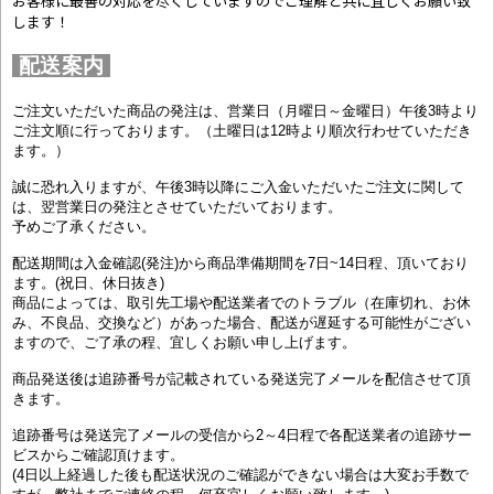
お客様に最善の対応を尽くしていますのでご理解と共に宜しくお願い致
します！
配送案内
ご注文いただいた商品の発注は、営業日（月曜日～金曜日）午後3時より
ご注文順に行っております。（土曜日は12時より順次行わせていただき
ます。）
誠に恐れ入りますが、午後3時以降にご入金いただいたご注文に関して
は、翌営業日の発注とさせていただいております。
予めご了承ください。
配送期間は入金確認(発注)から商品準備期間を7日~14日程、頂いており
ます。(祝日、休日抜き)
商品によっては、取引先工場や配送業者でのトラブル（在庫切れ、お休
み、不良品、交換など）があった場合、配送が遅延する可能性がござい
ますので、ご了承の程、宜しくお願い申し上げます。
商品発送後は追跡番号が記載されている発送完了メールを配信させて頂
きます。
追跡番号は発送完了メールの受信から2～4日程で各配送業者の追跡サー
ビスからご確認頂けます。
(4日以上経過した後も配送状況のご確認ができない場合は大変お手数で