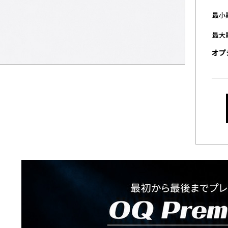
最小
最大
オプ