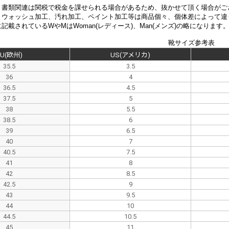
、書類関連は関税で税金を課せられる場合があるため、抜かせて頂く場合がご
、
ウォッシュ加工、汚れ加工、ペイント加工等は商品個々、個体差によって違
記載されているWやMはWoman(レディース)、Man(メンズ)の略になります
靴サイズ参考表
EU(欧州)
US(アメリカ)
35.5
3.5
36
4
36.5
4.5
37.5
5
38
5.5
38.5
6
39
6.5
40
7
40.5
7.5
41
8
42
8.5
42.5
9
43
9.5
44
10
44.5
10.5
45
11