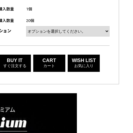
購入数量
1個
購入数量
20個
ション
BUY IT
CART
WISH LIST
すぐ注文する
カート
お気に入り