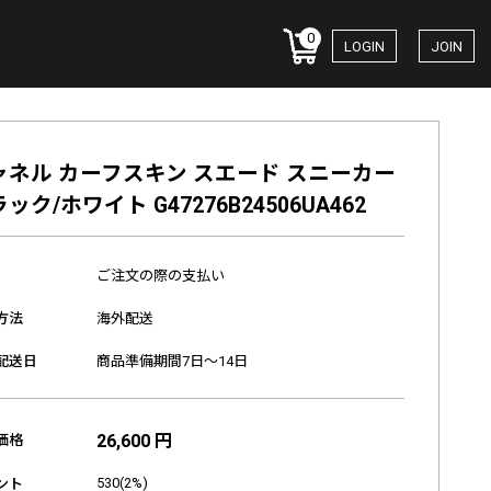
0
LOGIN
JOIN
ャネル カーフスキン スエード スニーカー
ック/ホワイト G47276B24506UA462
ご注文の際の支払い
方法
海外配送
配送日
商品準備期間7日～14日
26,600 円
価格
530(2%)
ント