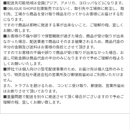
■配送先可能地域は全国(アジア、アメリカ、ヨロッパなど)になります。
■OBLIQUE SHOPは在庫販売ではないく、取引先や工場側に発注し、 取
引先、工場から商品を受け取り検品を行ってからお客様にお届けする形
になります。
ですので商品は即時に発送する事が出来ないこと、ご理解の程、宜しく
お願い致します。
■お客様の不備や誤りで保管期限が過ぎた場合、商品が受け取りが出来
なかった場合、配送業者で商品はそのまま破棄されるため、商品代金の
半分の金額及び送料はお客様の負担とさせて頂きます。
ですのでお客様の不備や誤りで商品が受け取りが出来なかった場合、お
返し可能金額は商品代金の半分のみになりますので予めご理解の程よろ
しくお願いいたします。
■
弊社では個人向け小型宅配便事業のため、お届け先は個人住所のみと
なり、物流会社や運送会社の営業所及び郵便局留めはご利用いただけま
せん。
また、トラブルを避けるため、 コンビニ受け取り、郵便局、営業所留め
はお断りさせて頂いております。
■重量問題で配送を別々に発送させて頂く場合がございますので予めご
理解の程、宜しくお願い致します。