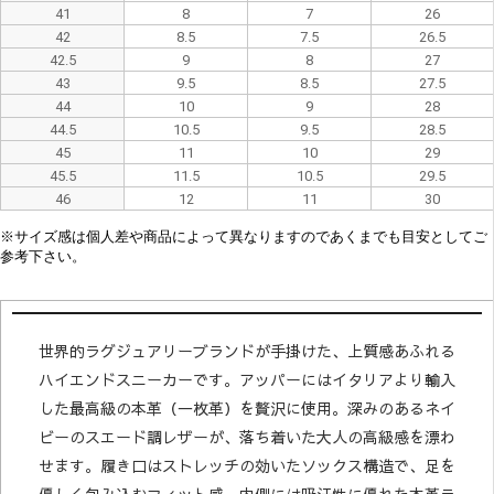
41
8
7
26
42
8.5
7.5
26.5
42.5
9
8
27
43
9.5
8.5
27.5
44
10
9
28
44.5
10.5
9.5
28.5
45
11
10
29
45.5
11.5
10.5
29.5
46
12
11
30
※
サイズ感は
個人差や
商品によって異なり
ますので
あくまでも目安としてご
参考下さい。
世界的ラグジュアリーブランドが手掛けた、上質感あふれる
ハイエンドスニーカーです。アッパーにはイタリアより輸入
した最高級の本革（一枚革）を贅沢に使用。深みのあるネイ
ビーのスエード調レザーが、落ち着いた大人の高級感を漂わ
せます。履き口はストレッチの効いたソックス構造で、足を