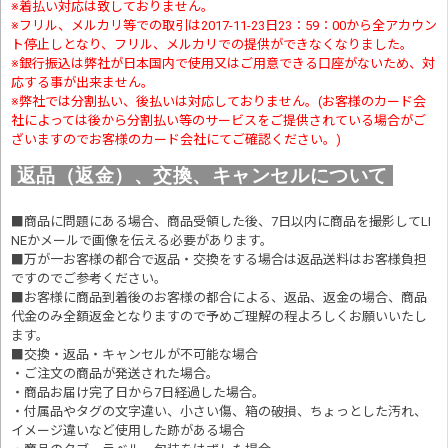
※着払い対応は致しておりません。
※フリル、メルカリ等での取引は2017-11-23日23：59：00から全アカウン
ト停止しとなり、フリル、メルカリでの提供ができなくなりました。
※銀行振込は弊社が日本国内で使用又はご用意できる口座がないため、対
応する事が出来ません。
※弊社では分割払い、後払いは対応しておりません。(お客様のカード会
社によっては後から分割払い等のサービスをご提供されている場合がご
ざいますのでお客様のカード会社にてご確認ください。)
返品（返金）、交換、キャンセルについて
■商品に問題にある場合、商品受領した後、7日以内に商品を撮影してLI
NEかメールで画像を伝える必要があります。
■万が一お客様の都合で返品・交換をする場合は返品送料はお客様負担
ですのでご参考ください。
■お客様に商品到着後のお客様の都合による、返品、返金の場合、商品
代金のみ全額返金となりますので予めご理解の程よろしくお願いいたし
ます。
■交換・返品・キャンセルが不可能な場合
・ご注文の商品が発送された場合。
・商品お届け完了日から7日経過した場合。
・付属品やタグの文字違い、小さい傷、箱の破損、ちょっとした汚れ、
イメージ違いなど使用した跡がある場合