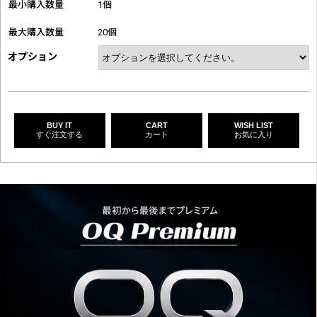
最小購入数量
1個
最大購入数量
20個
オプション
BUY IT
CART
WISH LIST
すぐ注文する
カート
お気に入り