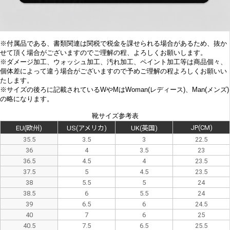
※付属品である、書類関連は関税で税金を課せられる場合があるため、抜か
せて頂く場合がございますのでご理解の程、よろしくお願いします。
※
ダメージ加工、
ウォッシュ加工、汚れ加工、ペイント加工等は商品個々、
個体差によって違う場合がございますので予めご理解の程よろしくお願いい
たします。
※サイズの後ろに記載されているWやMはWoman(レディース)、Man(メンズ)
の略になります。
靴サイズ参考表
JP(CM)
EU(欧州)
US(アメリカ)
UK(英国)
35.5
3.5
3
22.5
36
4
3.5
23
36.5
4.5
4
23.5
37.5
5
4.5
23.5
38
5.5
5
24
38.5
6
5.5
24
39
6.5
6
24.5
40
7
6
25
40.5
7.5
6.5
25.5