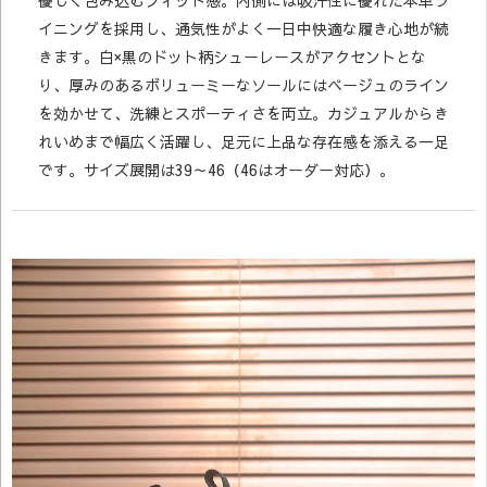
優しく包み込むフィット感。内側には吸汗性に優れた本革ラ
イニングを採用し、通気性がよく一日中快適な履き心地が続
きます。白×黒のドット柄シューレースがアクセントとな
り、厚みのあるボリューミーなソールにはベージュのライン
を効かせて、洗練とスポーティさを両立。カジュアルからき
れいめまで幅広く活躍し、足元に上品な存在感を添える一足
です。サイズ展開は39～46（46はオーダー対応）。