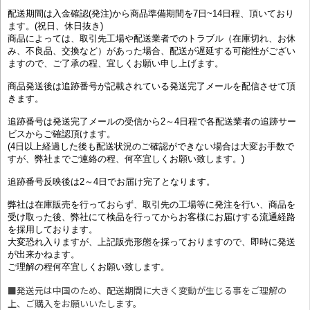
配送期間は入金確認(発注)から商品準備期間を7日~14日程、頂いており
ます。(祝日、休日抜き)
商品によっては、取引先工場や配送業者でのトラブル（在庫切れ、お休
み、不良品、交換など）があった場合、配送が遅延する可能性がござい
ますので、ご了承の程、宜しくお願い申し上げます。
商品発送後は追跡番号が記載されている発送完了メールを配信させて頂
きます。
追跡番号は発送完了メールの受信から2～4日程で各配送業者の追跡サー
ビスからご確認頂けます。
(4日以上経過した後も配送状況のご確認ができない場合は大変お手数で
すが、弊社までご連絡の程、何卒宜しくお願い致します。)
追跡番号反映後は2～4日でお届け完了となります。
弊社は在庫販売を行っておらず、取引先の工場等に発注を行い、商品を
受け取った後、弊社にて検品を行ってからお客様にお届けする流通経路
を採用しております。
大変恐れ入りますが、上記販売形態を採っておりますので、即時に発送
が出来かねます。
ご理解の程何卒宜しくお願い致します。
■発送元は中国のため、配送期間に大きく変動が生じる事をご理解の
上、ご購入をお願いいたします。