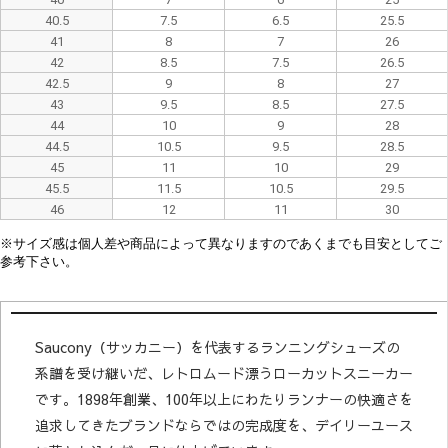
40.5
7.5
6.5
25.5
41
8
7
26
42
8.5
7.5
26.5
42.5
9
8
27
43
9.5
8.5
27.5
44
10
9
28
44.5
10.5
9.5
28.5
45
11
10
29
45.5
11.5
10.5
29.5
46
12
11
30
※
サイズ感は
個人差や
商品によって異なり
ますので
あくまでも目安としてご
参考下さい。
Saucony（サッカニー）を代表するランニングシューズの
系譜を受け継いだ、レトロムード漂うローカットスニーカー
です。1898年創業、100年以上にわたりランナーの快適さを
追求してきたブランドならではの完成度を、デイリーユース