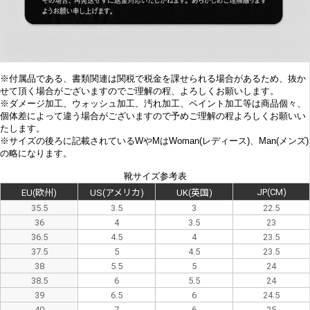
※付属品である、書類関連は関税で税金を課せられる場合があるため、抜か
せて頂く場合がございますのでご理解の程、よろしくお願いします。
※
ダメージ加工、
ウォッシュ加工、汚れ加工、ペイント加工等は商品個々、
個体差によって違う場合がございますので予めご理解の程よろしくお願いい
たします。
※サイズの後ろに記載されているWやMはWoman(レディース)、Man(メンズ)
の略になります。
靴サイズ参考表
JP(CM)
EU(欧州)
US(アメリカ)
UK(英国)
35.5
3.5
3
22.5
36
4
3.5
23
36.5
4.5
4
23.5
37.5
5
4.5
23.5
38
5.5
5
24
38.5
6
5.5
24
39
6.5
6
24.5
40
7
6
25