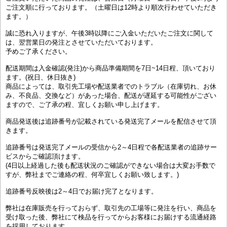
ご注文順に行っております。（土曜日は12時より順次行わせていただき
ます。）
誠に恐れ入りますが、午後3時以降にご入金いただいたご注文に関して
は、翌営業日の発注とさせていただいております。
予めご了承ください。
配送期間は入金確認(発注)から商品準備期間を7日~14日程、頂いており
ます。(祝日、休日抜き)
商品によっては、取引先工場や配送業者でのトラブル（在庫切れ、お休
み、不良品、交換など）があった場合、配送が遅延する可能性がござい
ますので、ご了承の程、宜しくお願い申し上げます。
商品発送後は追跡番号が記載されている発送完了メールを配信させて頂
きます。
追跡番号は発送完了メールの受信から2～4日程で各配送業者の追跡サー
ビスからご確認頂けます。
(4日以上経過した後も配送状況のご確認ができない場合は大変お手数で
すが、弊社までご連絡の程、何卒宜しくお願い致します。)
追跡番号反映後は2～4日でお届け完了となります。
弊社は在庫販売を行っておらず、取引先の工場等に発注を行い、商品を
受け取った後、弊社にて検品を行ってからお客様にお届けする流通経路
を採用しております。