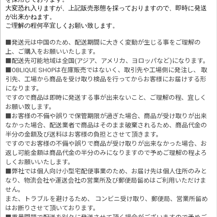
大変恐れ入りますが、上記販売形態を採っておりますので、即時に発送
が出来かねます。
ご理解の程何卒宜しくお願い致します。
■発送元は中国のため、配送期間に大きく変動が生じる事をご理解の
上、ご購入をお願いいたします。
■配送先可能地域は全国(アジア、アメリカ、ヨロッパなど)になります。
■OBLIQUE SHOPは在庫販売ではないく、取引先や工場側に発注し、 取
引先、工場から商品を受け取り検品を行ってからお客様にお届けする形
になります。
ですので商品は即時に発送する事が出来ないこと、ご理解の程、宜しく
お願い致します。
■お客様の不備や誤りで保管期限が過ぎた場合、商品が受け取りが出来
なかった場合、配送業者で商品はそのまま破棄されるため、商品代金の
半分の金額及び送料はお客様の負担とさせて頂きます。
ですのでお客様の不備や誤りで商品が受け取りが出来なかった場合、お
返し可能金額は商品代金の半分のみになりますので予めご理解の程よろ
しくお願いいたします。
■
弊社では個人向け小型宅配便事業のため、お届け先は個人住所のみと
なり、物流会社や運送会社の営業所及び郵便局留めはご利用いただけま
せん。
また、トラブルを避けるため、 コンビニ受け取り、郵便局、営業所留め
はお断りさせて頂いております。