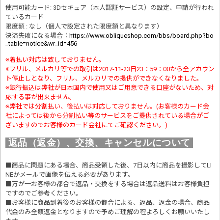
使用可能カード: 3Dセキュア（本人認証サービス）の設定、申請が行われ
ているカード
限度額 : なし（個人で設定された限度額と異なります）
決済失敗になる場合
：
https://www.obliqueshop.com/bbs/board.php?bo
_table=notice&wr_id=456
※着払い対応は致しておりません。
※フリル、メルカリ等での取引は2017-11-23日23：59：00から全アカウン
ト停止しとなり、フリル、メルカリでの提供ができなくなりました。
※銀行振込は弊社が日本国内で使用又はご用意できる口座がないため、対
応する事が出来ません。
※弊社では分割払い、後払いは対応しておりません。(お客様のカード会
社によっては後から分割払い等のサービスをご提供されている場合がご
ざいますのでお客様のカード会社にてご確認ください。)
返品（返金）、交換、キャンセルについて
■商品に問題にある場合、商品受領した後、7日以内に商品を撮影してLI
NEかメールで画像を伝える必要があります。
■万が一お客様の都合で返品・交換をする場合は返品送料はお客様負担
ですのでご参考ください。
■お客様に商品到着後のお客様の都合による、返品、返金の場合、商品
代金のみ全額返金となりますので予めご理解の程よろしくお願いいたし