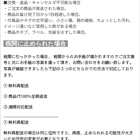
■交換・返品・キャンセルが不可能な場合
・ご注文の商品が発送された場合。
・商品お届け完了日から7日経過した場合。
・付属品やタグの文字違い、小さい傷、箱の破損、ちょっとした汚れ、
イメージ違いなど使用した跡がある場合
・商品のタブ、ラベル、包装をはずした場合。
税関に止められた場合
税関に引っかかった場合、 税関からのお手紙が届かれますのでご注文番
号と共にお手紙の写真を撮って頂き、お問い合わせをお願い致します。
写真が確認できましたら
下記の３つのどちらかでの方法で対応しており
ます。
① 無料再配送
② 商品代100％全額返金
③ 通関対応配送
--------------------------------------------
① 無料再配送
無料再配送の場合は同じ住所ですと、再度、止められれる可能性が大き
いため住所の変更が必要となります。