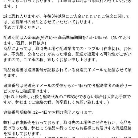
ご注文順に行っております。（土曜日は12時より順次行わせていただき
ます。）
誠に恐れ入りますが、午後3時以降にご入金いただいたご注文に関して
は、翌営業日の発注とさせていただいております。
予めご了承ください。
配送期間は入金確認(発注)から商品準備期間を7日~14日程、頂いており
ます。(祝日、休日抜き)
商品によっては、取引先工場や配送業者でのトラブル（在庫切れ、お休
み、不良品、交換など）があった場合、配送が遅延する可能性がござい
ますので、ご了承の程、宜しくお願い申し上げます。
商品発送後は追跡番号が記載されている発送完了メールを配信させて頂
きます。
追跡番号は発送完了メールの受信から2～4日程で各配送業者の追跡サー
ビスからご確認頂けます。
(4日以上経過した後も配送状況のご確認ができない場合は大変お手数で
すが、弊社までご連絡の程、何卒宜しくお願い致します。)
追跡番号反映後は2～4日でお届け完了となります。
弊社は在庫販売を行っておらず、取引先の工場等に発注を行い、商品を
受け取った後、弊社にて検品を行ってからお客様にお届けする流通経路
を採用しております。