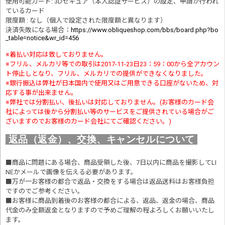
使用可能カード: 3Dセキュア（本人認証サービス）の設定、申請が行われ
ているカード
限度額 : なし（個人で設定された限度額と異なります）
決済失敗になる場合
：
https://www.obliqueshop.com/bbs/board.php?bo
_table=notice&wr_id=456
※着払い対応は致しておりません。
※フリル、メルカリ等での取引は2017-11-23日23：59：00から全アカウン
ト停止しとなり、フリル、メルカリでの提供ができなくなりました。
※銀行振込は弊社が日本国内で使用又はご用意できる口座がないため、対
応する事が出来ません。
※弊社では分割払い、後払いは対応しておりません。(お客様のカード会
社によっては後から分割払い等のサービスをご提供されている場合がご
ざいますのでお客様のカード会社にてご確認ください。)
返品（返金）、交換、キャンセルについて
■商品に問題にある場合、商品受領した後、7日以内に商品を撮影してLI
NEかメールで画像を伝える必要があります。
■万が一お客様の都合で返品・交換をする場合は返品送料はお客様負担
ですのでご参考ください。
■お客様に商品到着後のお客様の都合による、返品、返金の場合、商品
代金のみ全額返金となりますので予めご理解の程よろしくお願いいたし
ます。