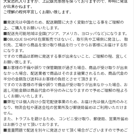
大変恐れ入りますが、上記販売形態を採っておりますので、即時に発送
が出来かねます。
ご理解の程何卒宜しくお願い致します。
■発送元は中国のため、配送期間に大きく変動が生じる事をご理解の
上、ご購入をお願いいたします。
■配送先可能地域は全国(アジア、アメリカ、ヨロッパなど)になります。
■OBLIQUE SHOPは在庫販売ではないく、取引先や工場側に発注し、 取
引先、工場から商品を受け取り検品を行ってからお客様にお届けする形
になります。
ですので商品は即時に発送する事が出来ないこと、ご理解の程、宜しく
お願い致します。
■お客様の不備や誤りで保管期限が過ぎた場合、商品が受け取りが出来
なかった場合、配送業者で商品はそのまま破棄されるため、商品代金の
半分の金額及び送料はお客様の負担とさせて頂きます。
ですのでお客様の不備や誤りで商品が受け取りが出来なかった場合、お
返し可能金額は商品代金の半分のみになりますので予めご理解の程よろ
しくお願いいたします。
■
弊社では個人向け小型宅配便事業のため、お届け先は個人住所のみと
なり、物流会社や運送会社の営業所及び郵便局留めはご利用いただけま
せん。
また、トラブルを避けるため、 コンビニ受け取り、郵便局、営業所留め
はお断りさせて頂いております。
■重量問題で配送を別々に発送させて頂く場合がございますので予めご