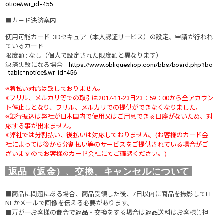
otice&wr_id=455
■
カード決済案内
使用可能カード: 3Dセキュア（本人認証サービス）の設定、申請が行われ
ているカード
限度額 : なし（個人で設定された限度額と異なります）
決済失敗になる場合
：
https://www.obliqueshop.com/bbs/board.php?bo
_table=notice&wr_id=456
※着払い対応は致しておりません。
※フリル、メルカリ等での取引は2017-11-23日23：59：00から全アカウン
ト停止しとなり、フリル、メルカリでの提供ができなくなりました。
※銀行振込は弊社が日本国内で使用又はご用意できる口座がないため、対
応する事が出来ません。
※弊社では分割払い、後払いは対応しておりません。(お客様のカード会
社によっては後から分割払い等のサービスをご提供されている場合がご
ざいますのでお客様のカード会社にてご確認ください。)
返品（返金）、交換、キャンセルについて
■商品に問題にある場合、商品受領した後、7日以内に商品を撮影してLI
NEかメールで画像を伝える必要があります。
■万が一お客様の都合で返品・交換をする場合は返品送料はお客様負担