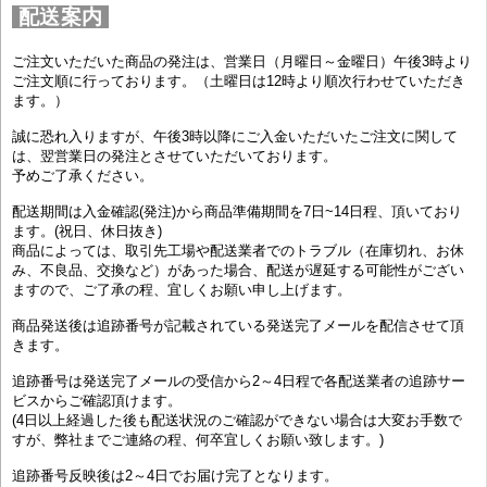
配送案内
ご注文いただいた商品の発注は、営業日（月曜日～金曜日）午後3時より
ご注文順に行っております。（土曜日は12時より順次行わせていただき
ます。）
誠に恐れ入りますが、午後3時以降にご入金いただいたご注文に関して
は、翌営業日の発注とさせていただいております。
予めご了承ください。
配送期間は入金確認(発注)から商品準備期間を7日~14日程、頂いており
ます。(祝日、休日抜き)
商品によっては、取引先工場や配送業者でのトラブル（在庫切れ、お休
み、不良品、交換など）があった場合、配送が遅延する可能性がござい
ますので、ご了承の程、宜しくお願い申し上げます。
商品発送後は追跡番号が記載されている発送完了メールを配信させて頂
きます。
追跡番号は発送完了メールの受信から2～4日程で各配送業者の追跡サー
ビスからご確認頂けます。
(4日以上経過した後も配送状況のご確認ができない場合は大変お手数で
すが、弊社までご連絡の程、何卒宜しくお願い致します。)
追跡番号反映後は2～4日でお届け完了となります。