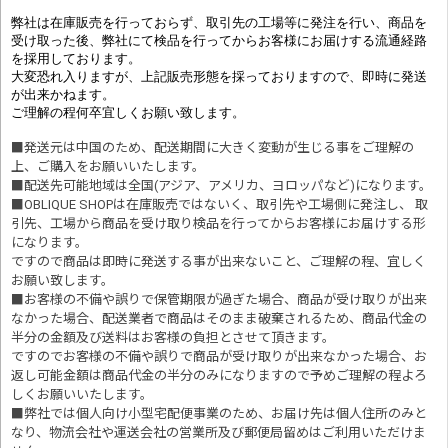
弊社は在庫販売を行っておらず、取引先の工場等に発注を行い、商品を
受け取った後、弊社にて検品を行ってからお客様にお届けする流通経路
を採用しております。
大変恐れ入りますが、上記販売形態を採っておりますので、即時に発送
が出来かねます。
ご理解の程何卒宜しくお願い致します。
■発送元は中国のため、配送期間に大きく変動が生じる事をご理解の
上、ご購入をお願いいたします。
■配送先可能地域は全国(アジア、アメリカ、ヨロッパなど)になります。
■OBLIQUE SHOPは在庫販売ではないく、取引先や工場側に発注し、 取
引先、工場から商品を受け取り検品を行ってからお客様にお届けする形
になります。
ですので商品は即時に発送する事が出来ないこと、ご理解の程、宜しく
お願い致します。
■お客様の不備や誤りで保管期限が過ぎた場合、商品が受け取りが出来
なかった場合、配送業者で商品はそのまま破棄されるため、商品代金の
半分の金額及び送料はお客様の負担とさせて頂きます。
ですのでお客様の不備や誤りで商品が受け取りが出来なかった場合、お
返し可能金額は商品代金の半分のみになりますので予めご理解の程よろ
しくお願いいたします。
■
弊社では個人向け小型宅配便事業のため、お届け先は個人住所のみと
なり、物流会社や運送会社の営業所及び郵便局留めはご利用いただけま