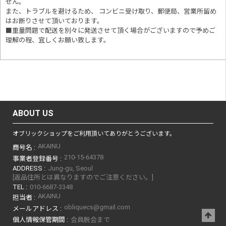
せん。
また、トラブルを避けるため、 コンビニ受け取り、郵便局、営業所留め
はお断りさせて頂いております。
■重量問題で配送を別々に発送させて頂く場合がございますので予めご
理解の程、宜しくお願い致します。
ABOUT US
オブリックショップをご利用頂いてありがとうございます。
AKAINU
商号名 :
210-15-64378
事業者登録番号 :
ADDRESS :
Jung-gu, Seoul
[返品住所とは異なりますのでご注意ください。]
TEL :
010-6687-3348
AKAINU
担当者 :
obliquecs@gmail.com
メールアドレス :
個人情報保管期間 :
会員脱会まで