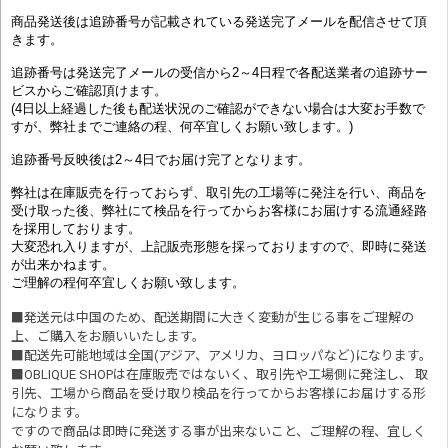
商品発送後は追跡番号が記載されている発送完了メールを配信させて頂
きます。
追跡番号は発送完了メールの受信から2～4日程で各配送業者の追跡サー
ビスからご確認頂けます。
(4日以上経過した後も配送状況のご確認ができない場合は大変お手数で
すが、弊社までご連絡の程、何卒宜しくお願い致します。)
追跡番号反映後は2～4日でお届け完了となります。
弊社は在庫販売を行っておらず、取引先の工場等に発注を行い、商品を
受け取った後、弊社にて検品を行ってからお客様にお届けする流通経路
を採用しております。
大変恐れ入りますが、上記販売形態を採っておりますので、即時に発送
が出来かねます。
ご理解の程何卒宜しくお願い致します。
■発送元は中国のため、配送期間に大きく変動が生じる事をご理解の
上、ご購入をお願いいたします。
■配送先可能地域は全国(アジア、アメリカ、ヨロッパなど)になります。
■OBLIQUE SHOPは在庫販売ではないく、取引先や工場側に発注し、 取
引先、工場から商品を受け取り検品を行ってからお客様にお届けする形
になります。
ですので商品は即時に発送する事が出来ないこと、ご理解の程、宜しく