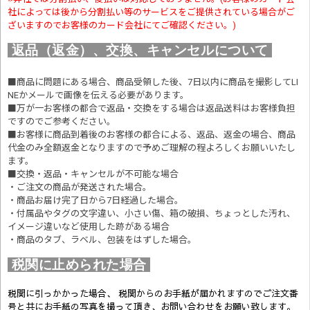
社によっては後から分割払い等のサービスをご提供されている場合がご
ざいますのでお客様のカード会社にてご確認ください。)
返品（返金）、交換、キャンセルについて
■商品に問題にある場合、商品受領した後、7日以内に商品を撮影してLI
NEかメールで画像を伝える必要があります。
■万が一お客様の都合で返品・交換をする場合は返品送料はお客様負担
ですのでご参考ください。
■お客様に商品到着後のお客様の都合による、返品、返金の場合、商品
代金のみ全額返金となりますので予めご理解の程よろしくお願いいたし
ます。
■交換・返品・キャンセルが不可能な場合
・ご注文の商品が発送された場合。
・商品お届け完了日から7日経過した場合。
・付属品やタグの文字違い、小さい傷、箱の破損、ちょっとした汚れ、
イメージ違いなど使用した跡がある場合
・商品のタブ、ラベル、包装をはずした場合。
税関に止められた場合
税関に引っかかった場合、 税関からのお手紙が届かれますのでご注文番
号と共にお手紙の写真を撮って頂き、お問い合わせをお願い致します。