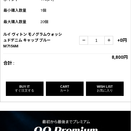
最小購入数量
1個
最大購入数量
20個
ルイ ヴィトン モノグラムウォッシ
+0円
ュドデニム キャップ ブルー
M7156M
8,800円
合計 :
BUY IT
CART
WISH LIST
すぐ注文する
カート
お気に入り