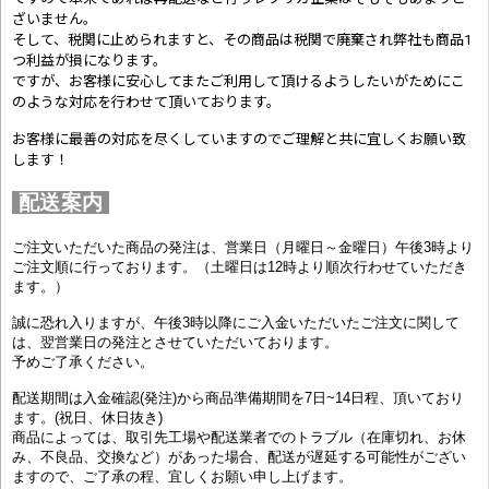
ざいません。
そして、税関に止められますと、その商品は税関で廃棄され弊社も商品1
つ利益が損になります。
ですが、お客様に安心してまたご利用して頂けるようしたいがためにこ
のような対応を行わせて頂いております。
お客様に最善の対応を尽くしていますのでご理解と共に宜しくお願い致
します！
配送案内
ご注文いただいた商品の発注は、営業日（月曜日～金曜日）午後3時より
ご注文順に行っております。（土曜日は12時より順次行わせていただき
ます。）
誠に恐れ入りますが、午後3時以降にご入金いただいたご注文に関して
は、翌営業日の発注とさせていただいております。
予めご了承ください。
配送期間は入金確認(発注)から商品準備期間を7日~14日程、頂いており
ます。(祝日、休日抜き)
商品によっては、取引先工場や配送業者でのトラブル（在庫切れ、お休
み、不良品、交換など）があった場合、配送が遅延する可能性がござい
ますので、ご了承の程、宜しくお願い申し上げます。