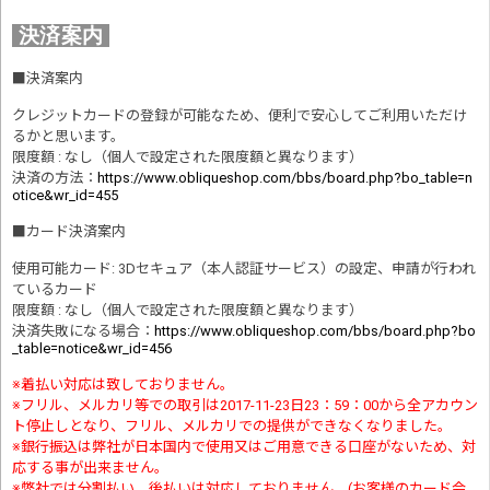
決済案内
■
決済案内
クレジットカードの登録が可能なため、便利で安心してご利用いただけ
るかと思います。
限度額 : なし（個人で設定された限度額と異なります）
決済の方法
：
https://www.obliqueshop.com/bbs/board.php?bo_table=n
otice&wr_id=455
■
カード決済案内
使用可能カード: 3Dセキュア（本人認証サービス）の設定、申請が行われ
ているカード
限度額 : なし（個人で設定された限度額と異なります）
決済失敗になる場合
：
https://www.obliqueshop.com/bbs/board.php?bo
_table=notice&wr_id=456
※着払い対応は致しておりません。
※フリル、メルカリ等での取引は2017-11-23日23：59：00から全アカウン
ト停止しとなり、フリル、メルカリでの提供ができなくなりました。
※銀行振込は弊社が日本国内で使用又はご用意できる口座がないため、対
応する事が出来ません。
※弊社では分割払い、後払いは対応しておりません。(お客様のカード会