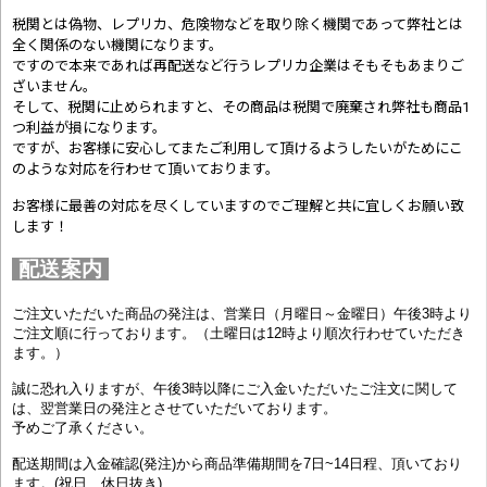
税関とは偽物、レプリカ、危険物などを取り除く機関であって弊社とは
全く関係のない機関になります。
ですので本来であれば再配送など行うレプリカ企業はそもそもあまりご
ざいません。
そして、税関に止められますと、その商品は税関で廃棄され弊社も商品1
つ利益が損になります。
ですが、お客様に安心してまたご利用して頂けるようしたいがためにこ
のような対応を行わせて頂いております。
お客様に最善の対応を尽くしていますのでご理解と共に宜しくお願い致
します！
配送案内
ご注文いただいた商品の発注は、営業日（月曜日～金曜日）午後3時より
ご注文順に行っております。（土曜日は12時より順次行わせていただき
ます。）
誠に恐れ入りますが、午後3時以降にご入金いただいたご注文に関して
は、翌営業日の発注とさせていただいております。
予めご了承ください。
配送期間は入金確認(発注)から商品準備期間を7日~14日程、頂いており
ます。(祝日、休日抜き)