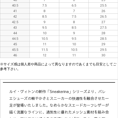
40.5
7.5
6.5
25.5
41
8
7
26
42
8.5
7.5
26.5
42.5
9
8
27
43
9.5
8.5
27.5
44
10
9
28
44.5
10.5
9.5
28.5
45
11
10
29
45.5
11.5
10.5
29.5
46
12
11
30
※
サイズ感は
個人差や
商品によって異なり
ますので
あくまでも目安としてご
参考下さい。
ルイ・ヴィトンの新作「Sneakerina」シリーズより、バレ
エシューズの軽やかさとスニーカーの快適性を融合させた一
足が登場いたしました。なめらかなスエードカーフレザーが
描く流麗なラインに、通気性に優れたメッシュ素材を組み合