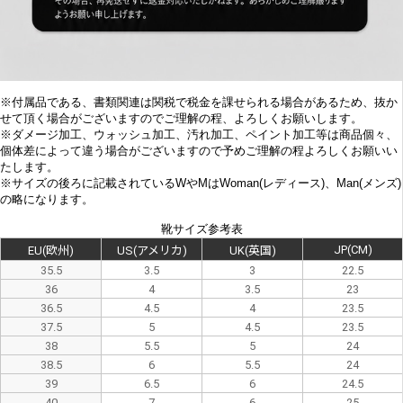
※付属品である、書類関連は関税で税金を課せられる場合があるため、抜か
せて頂く場合がございますのでご理解の程、よろしくお願いします。
※
ダメージ加工、
ウォッシュ加工、汚れ加工、ペイント加工等は商品個々、
個体差によって違う場合がございますので予めご理解の程よろしくお願いい
たします。
※サイズの後ろに記載されているWやMはWoman(レディース)、Man(メンズ)
の略になります。
靴サイズ参考表
JP(CM)
EU(欧州)
US(アメリカ)
UK(英国)
35.5
3.5
3
22.5
36
4
3.5
23
36.5
4.5
4
23.5
37.5
5
4.5
23.5
38
5.5
5
24
38.5
6
5.5
24
39
6.5
6
24.5
40
7
6
25