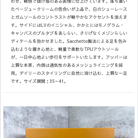
わせ、軽快で抜け感のある表情に仕上げています。落ち着い
たベージュ～クリームの色合いが上品で、白のシューレース
とガムソールのコントラストが軽やかなアクセントを添えま
す。サイドにはLVのイニシャル、かかとにはモノグラム・
キャンバスのプルタブをあしらい、さりげなくメゾンらしい
ディテールを効かせました。Sacchetto製法による足を包み
込むような履き心地と、軽量で柔軟なTPUアウトソール
が、一日中心地よい歩行をサポートいたします。アッパーは
上質な本革、内側は通気性のあるメッシュライニングを採
用。デイリーのスタイリングに自然に溶け込む、上質な一足
です。サイズ展開：35～41。