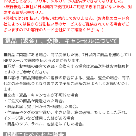
ト停止しとなり、フリル、メルカリでの提供ができなくなりました。
※銀行振込は弊社が日本国内で使用又はご用意できる口座がないため、対
応する事が出来ません。
※弊社では分割払い、後払いは対応しておりません。(お客様のカード会
社によっては後から分割払い等のサービスをご提供されている場合がご
ざいますのでお客様のカード会社にてご確認ください。)
返品（返金）、交換、キャンセルについて
■商品に問題にある場合、商品受領した後、7日以内に商品を撮影してLI
NEかメールで画像を伝える必要があります。
■万が一お客様の都合で返品・交換をする場合は返品送料はお客様負担
ですのでご参考ください。
■お客様に商品到着後のお客様の都合による、返品、返金の場合、商品
代金のみ全額返金となりますので予めご理解の程よろしくお願いいたし
ます。
■交換・返品・キャンセルが不可能な場合
・ご注文の商品が発送された場合。
・商品お届け完了日から7日経過した場合。
・付属品やタグの文字違い、小さい傷、箱の破損、ちょっとした汚れ、
イメージ違いなど使用した跡がある場合
・商品のタブ、ラベル、包装をはずした場合。
税関に止められた場合