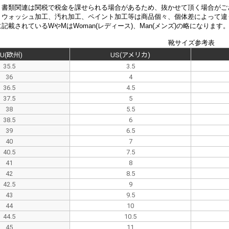
、書類関連は関税で税金を課せられる場合があるため、抜かせて頂く場合がご
、
ウォッシュ加工、汚れ加工、ペイント加工等は商品個々、個体差によって違
記載されているWやMはWoman(レディース)、Man(メンズ)の略になります
靴サイズ参考表
EU(欧州)
US(アメリカ)
35.5
3.5
36
4
36.5
4.5
37.5
5
38
5.5
38.5
6
39
6.5
40
7
40.5
7.5
41
8
42
8.5
42.5
9
43
9.5
44
10
44.5
10.5
45
11