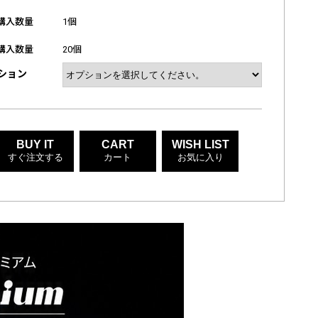
購入数量
1個
購入数量
20個
ション
BUY IT
CART
WISH LIST
すぐ注文する
カート
お気に入り