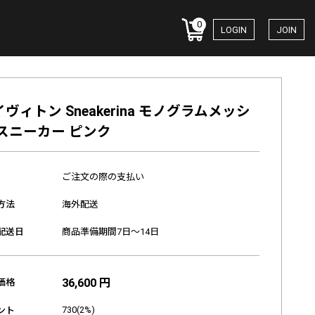
0
LOGIN
JOIN
ヴィトン Sneakerina モノグラムメッシ
 スニーカー ピンク
ご注文の際の支払い
方法
海外配送
配送日
商品準備期間7日～14日
36,600 円
価格
730(2%)
ント