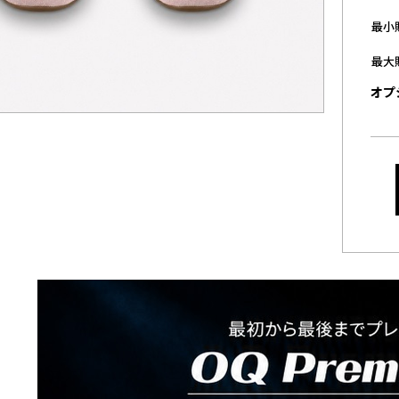
最小
最大
オプ