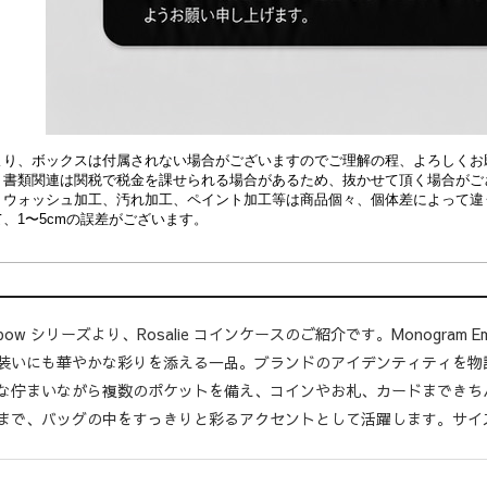
より、ボックスは付属されない場合がございますのでご理解の程、よろしくお
、書類関連は関税で税金を課せられる場合があるため、抜かせて頂く場合がご
、
ウォッシュ加工、汚れ加工、ペイント加工等は商品個々、個体差によって違
、1〜5cmの誤差がございます。
inbow シリーズより、Rosalie コインケースのご紹介です。Monogram
装いにも華やかな彩りを添える一品。ブランドのアイデンティティを物語る 
な佇まいながら複数のポケットを備え、コインやお札、カードまできち
まで、バッグの中をすっきりと彩るアクセントとして活躍します。サイズは 11 × 