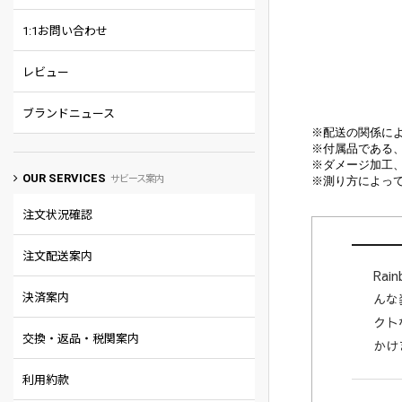
1:1お問い合わせ
レビュー
ブランドニュース
※配送の関係に
※付属品である
※
ダメージ加工
OUR SERVICES
サビース案内
※
測り方によって
注文状況確認
注文配送案内
Ra
んな
決済案内
クト
交換・返品・税関案内
かけ
利用約款