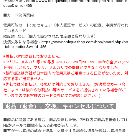
決済の方法
：
https://www.obliqueshop.com/bbs/board.php?bo_table=n
otice&wr_id=455
■
カード決済案内
使用可能カード: 3Dセキュア（本人認証サービス）の設定、申請が行われ
ているカード
限度額 : なし（個人で設定された限度額と異なります）
決済失敗になる場合
：
https://www.obliqueshop.com/bbs/board.php?bo
_table=notice&wr_id=456
※着払い対応は致しておりません。
※フリル、メルカリ等での取引は2017-11-23日23：59：00から全アカウン
ト停止しとなり、フリル、メルカリでの提供ができなくなりました。
※銀行振込は弊社が日本国内で使用又はご用意できる口座がないため、対
応する事が出来ません。
※弊社では分割払い、後払いは対応しておりません。(お客様のカード会
社によっては後から分割払い等のサービスをご提供されている場合がご
ざいますのでお客様のカード会社にてご確認ください。)
返品（返金）、交換、キャンセルについて
■商品に問題にある場合、商品受領した後、7日以内に商品を撮影してLI
NEかメールで画像を伝える必要があります。
■万が一お客様の都合で返品・交換をする場合は返品送料はお客様負担