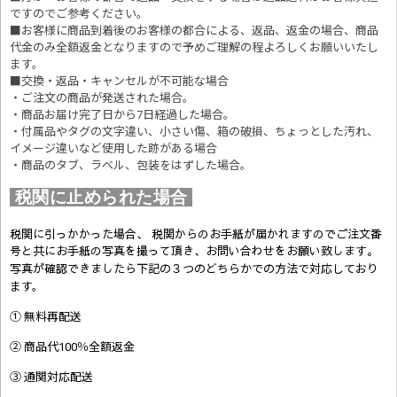
ですのでご参考ください。
■お客様に商品到着後のお客様の都合による、返品、返金の場合、商品
代金のみ全額返金となりますので予めご理解の程よろしくお願いいたし
ます。
■交換・返品・キャンセルが不可能な場合
・ご注文の商品が発送された場合。
・商品お届け完了日から7日経過した場合。
・付属品やタグの文字違い、小さい傷、箱の破損、ちょっとした汚れ、
イメージ違いなど使用した跡がある場合
・商品のタブ、ラベル、包装をはずした場合。
税関に止められた場合
税関に引っかかった場合、 税関からのお手紙が届かれますのでご注文番
号と共にお手紙の写真を撮って頂き、お問い合わせをお願い致します。
写真が確認できましたら
下記の３つのどちらかでの方法で対応しており
ます。
① 無料再配送
② 商品代100％全額返金
③ 通関対応配送