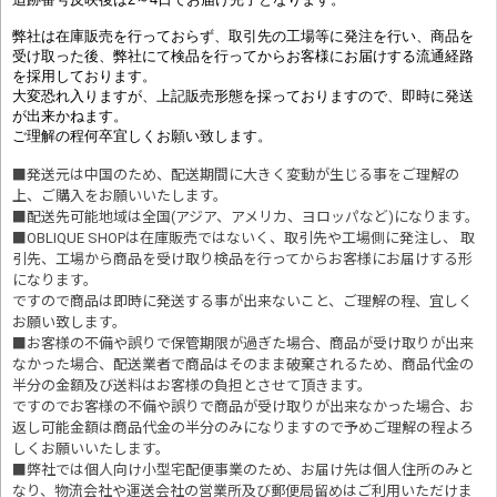
弊社は在庫販売を行っておらず、取引先の工場等に発注を行い、商品を
受け取った後、弊社にて検品を行ってからお客様にお届けする流通経路
を採用しております。
大変恐れ入りますが、上記販売形態を採っておりますので、即時に発送
が出来かねます。
ご理解の程何卒宜しくお願い致します。
■発送元は中国のため、配送期間に大きく変動が生じる事をご理解の
上、ご購入をお願いいたします。
■配送先可能地域は全国(アジア、アメリカ、ヨロッパなど)になります。
■OBLIQUE SHOPは在庫販売ではないく、取引先や工場側に発注し、 取
引先、工場から商品を受け取り検品を行ってからお客様にお届けする形
になります。
ですので商品は即時に発送する事が出来ないこと、ご理解の程、宜しく
お願い致します。
■お客様の不備や誤りで保管期限が過ぎた場合、商品が受け取りが出来
なかった場合、配送業者で商品はそのまま破棄されるため、商品代金の
半分の金額及び送料はお客様の負担とさせて頂きます。
ですのでお客様の不備や誤りで商品が受け取りが出来なかった場合、お
返し可能金額は商品代金の半分のみになりますので予めご理解の程よろ
しくお願いいたします。
■
弊社では個人向け小型宅配便事業のため、お届け先は個人住所のみと
なり、物流会社や運送会社の営業所及び郵便局留めはご利用いただけま