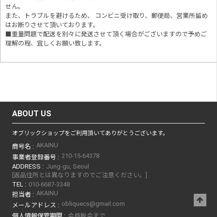
せん。
また、トラブルを避けるため、 コンビニ受け取り、郵便局、営業所留め
はお断りさせて頂いております。
■重量問題で配送を別々に発送させて頂く場合がございますので予めご
理解の程、宜しくお願い致します。
ABOUT US
オブリックショップをご利用頂いてありがとうございます。
AKAINU
商号名 :
210-15-64378
事業者登録番号 :
ADDRESS :
Jung-gu, Seoul
[返品住所とは異なりますのでご注意ください。]
TEL :
010-6687-3348
AKAINU
担当者 :
obliquecs@gmail.com
メールアドレス :
個人情報保管期間 :
会員脱会まで