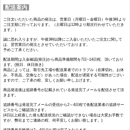
配送案内
ご注文いただいた商品の発注は、営業日（月曜日～金曜日）午後3時より
ご注文順に行っております。（土曜日は12時より順次行わせていただき
ます。）
誠に恐れ入りますが、午後3時以降にご入金いただいたご注文に関して
は、翌営業日の発注とさせていただいております。
予めご了承ください。
配送期間は入金確認(発注)から商品準備期間を7日~14日程、頂いており
ます。(祝日、休日抜き)
商品によっては、取引先工場や配送業者でのトラブル（在庫切れ、お休
み、不良品、交換など）があった場合、配送が遅延する可能性がござい
ますので、ご了承の程、宜しくお願い申し上げます。
商品発送後は追跡番号が記載されている発送完了メールを配信させて頂
きます。
追跡番号は発送完了メールの受信から2～4日程で各配送業者の追跡サー
ビスからご確認頂けます。
(4日以上経過した後も配送状況のご確認ができない場合は大変お手数で
すが、弊社までご連絡の程、何卒宜しくお願い致します。)
追跡番号反映後は2～4日でお届け完了となります。