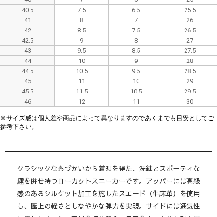
40.5
7.5
6.5
25.5
41
8
7
26
42
8.5
7.5
26.5
42.5
9
8
27
43
9.5
8.5
27.5
44
10
9
28
44.5
10.5
9.5
28.5
45
11
10
29
45.5
11.5
10.5
29.5
46
12
11
30
※
サイズ感は
個人差や
商品によって異なり
ますので
あくまでも目安としてご
参考下さい。
クラシックな糸づかいから着想を得た、洗練とスポーティな
趣を併せ持つローカットスニーカーです。アッパーには高級
感のあるシルケット加工を施したスエード（牛床革）を使用
し、極上の軽さとしなやかな弾力を実現。サイドには通気性