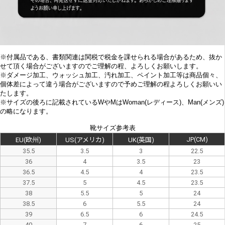
※付属品である、書類関連は関税で税金を課せられる場合があるため、抜か
せて頂く場合がございますのでご理解の程、よろしくお願いします。
※
ダメージ加工、
ウォッシュ加工、汚れ加工、ペイント加工等は商品個々、
個体差によって違う場合がございますので予めご理解の程よろしくお願いい
たします。
※サイズの後ろに記載されているWやMはWoman(レディース)、Man(メンズ)
の略になります。
靴サイズ参考表
JP(CM)
EU(欧州)
US(アメリカ)
UK(英国)
35.5
3.5
3
22.5
36
4
3.5
23
36.5
4.5
4
23.5
37.5
5
4.5
23.5
38
5.5
5
24
38.5
6
5.5
24
39
6.5
6
24.5
40
7
6
25