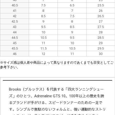
40.5
7.5
6.5
25.5
41
8
7
26
42
8.5
7.5
26.5
42.5
9
8
27
43
9.5
8.5
27.5
44
10
9
28
44.5
10.5
9.5
28.5
45
11
10
29
45.5
11.5
10.5
29.5
46
12
11
30
※
サイズ感は
個人差や
商品によって異なり
ますので
あくまでも目安としてご
参考下さい。
Brooks（ブルックス）を代表する「四大ランニングシュー
ズ」のひとつ、Adrenaline GTS 10。100年以上の歴史を誇
るブランドが手がける、スピードランナーのための一足で
す。シンプルで無駄のないフォルムと、強い運動的なストリ