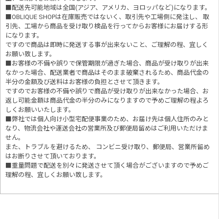
■配送先可能地域は全国(アジア、アメリカ、ヨロッパなど)になります。
■OBLIQUE SHOPは在庫販売ではないく、取引先や工場側に発注し、 取
引先、工場から商品を受け取り検品を行ってからお客様にお届けする形
になります。
ですので商品は即時に発送する事が出来ないこと、ご理解の程、宜しく
お願い致します。
■お客様の不備や誤りで保管期限が過ぎた場合、商品が受け取りが出来
なかった場合、配送業者で商品はそのまま破棄されるため、商品代金の
半分の金額及び送料はお客様の負担とさせて頂きます。
ですのでお客様の不備や誤りで商品が受け取りが出来なかった場合、お
返し可能金額は商品代金の半分のみになりますので予めご理解の程よろ
しくお願いいたします。
■
弊社では個人向け小型宅配便事業のため、お届け先は個人住所のみと
なり、物流会社や運送会社の営業所及び郵便局留めはご利用いただけま
せん。
また、トラブルを避けるため、 コンビニ受け取り、郵便局、営業所留め
はお断りさせて頂いております。
■重量問題で配送を別々に発送させて頂く場合がございますので予めご
理解の程、宜しくお願い致します。