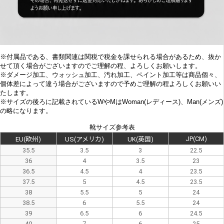
※付属品である、書類関連は関税で税金を課せられる場合があるため、抜か
せて頂く場合がございますのでご理解の程、よろしくお願いします。
※
ダメージ加工、
ウォッシュ加工、汚れ加工、ペイント加工等は商品個々、
個体差によって違う場合がございますので予めご理解の程よろしくお願いい
たします。
※サイズの後ろに記載されているWやMはWoman(レディース)、Man(メンズ)
の略になります。
靴サイズ参考表
JP(CM)
EU(欧州)
US(アメリカ)
UK(英国)
35.5
3.5
3
22.5
36
4
3.5
23
36.5
4.5
4
23.5
37.5
5
4.5
23.5
38
5.5
5
24
38.5
6
5.5
24
39
6.5
6
24.5
40
7
6
25