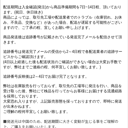
配送期間は入金確認(発注)から商品準備期間を7日~14日程、頂いており
ます。(祝日、休日抜き)
商品によっては、取引先工場や配送業者でのトラブル（在庫切れ、お休
み、不良品、交換など）があった場合、配送が遅延する可能性がござい
ますので、ご了承の程、宜しくお願い申し上げます。
商品発送後は追跡番号が記載されている発送完了メールを配信させて頂
きます。
追跡番号は発送完了メールの受信から2～4日程で各配送業者の追跡サー
ビスからご確認頂けます。
(4日以上経過した後も配送状況のご確認ができない場合は大変お手数で
すが、弊社までご連絡の程、何卒宜しくお願い致します。)
追跡番号反映後は2～4日でお届け完了となります。
弊社は在庫販売を行っておらず、取引先の工場等に発注を行い、商品を
受け取った後、弊社にて検品を行ってからお客様にお届けする流通経路
を採用しております。
大変恐れ入りますが、上記販売形態を採っておりますので、即時に発送
が出来かねます。
ご理解の程何卒宜しくお願い致します。
■発送元は中国のため、配送期間に大きく変動が生じる事をご理解の
上、ご購入をお願いいたします。