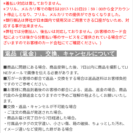
※着払い対応は致しておりません。
※フリル、メルカリ等での取引は2017-11-23日23：59：00から全アカウン
ト停止しとなり、フリル、メルカリでの提供ができなくなりました。
※銀行振込は弊社が日本国内で使用又はご用意できる口座がないため、対
応する事が出来ません。
※弊社では分割払い、後払いは対応しておりません。(お客様のカード会
社によっては後から分割払い等のサービスをご提供されている場合がご
ざいますのでお客様のカード会社にてご確認ください。)
返品（返金）、交換、キャンセルについて
■商品に問題にある場合、商品受領した後、7日以内に商品を撮影してLI
NEかメールで画像を伝える必要があります。
■万が一お客様の都合で返品・交換をする場合は返品送料はお客様負担
ですのでご参考ください。
■お客様に商品到着後のお客様の都合による、返品、返金の場合、商品
代金のみ全額返金となりますので予めご理解の程よろしくお願いいたし
ます。
■交換・返品・キャンセルが不可能な場合
・ご注文の商品が発送された場合。
・商品お届け完了日から7日経過した場合。
・付属品やタグの文字違い、小さい傷、箱の破損、ちょっとした汚れ、
イメージ違いなど使用した跡がある場合