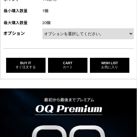
最小購入数量
1個
最大購入数量
20個
オプション
BUY IT
CART
WISH LIST
すぐ注文する
カート
お気に入り