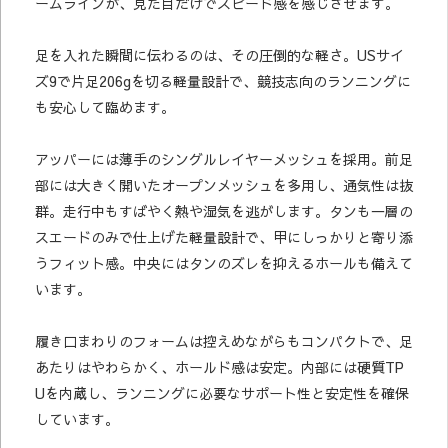
ームラインが、見た目だけでスピード感を感じさせます。
足を入れた瞬間に伝わるのは、その圧倒的な軽さ。USサイ
ズ9で片足206gを切る軽量設計で、競技志向のランニングに
も安心して臨めます。
アッパーには薄手のシングルレイヤーメッシュを採用。前足
部には大きく開いたオープンメッシュを多用し、通気性は抜
群。走行中もすばやく熱や湿気を逃がします。タンも一層の
スエードのみで仕上げた軽量設計で、甲にしっかりと寄り添
うフィット感。中央にはタンのズレを抑えるホールも備えて
います。
履き口まわりのフォームは控えめながらもコンパクトで、足
あたりはやわらかく、ホールド感は安定。内部には硬質TP
Uを内蔵し、ランニングに必要なサポート性と安定性を確保
しています。