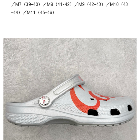
／M7（39-40）／M8（41-42）／M9（42-43）／M10（43
-44）／M11（45-46）