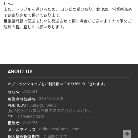
せん。
また、トラブルを避けるため、 コンビニ受け取り、郵便局、営業所留め
はお断りさせて頂いております。
■重量問題で配送を別々に発送させて頂く場合がございますので予めご
理解の程、宜しくお願い致します。
ABOUT US
オブリックショップをご利用頂いてありがとうございます。
AKAINU
商号名 :
210-15-64378
事業者登録番号 :
ADDRESS :
Jung-gu, Seoul
[返品住所とは異なりますのでご注意ください。]
TEL :
010-6687-3348
AKAINU
担当者 :
obliquecs@gmail.com
メールアドレス :
個人情報保管期間 :
会員脱会まで