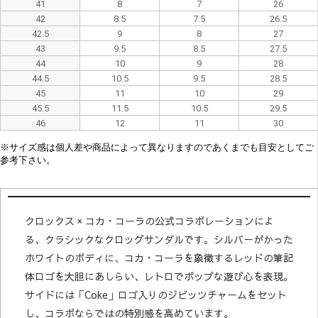
41
8
7
26
42
8.5
7.5
26.5
42.5
9
8
27
43
9.5
8.5
27.5
44
10
9
28
44.5
10.5
9.5
28.5
45
11
10
29
45.5
11.5
10.5
29.5
46
12
11
30
※
サイズ感は
個人差や
商品によって異なり
ますので
あくまでも目安としてご
参考下さい。
クロックス × コカ・コーラの公式コラボレーションによ
る、クラシックなクロッグサンダルです。シルバーがかった
ホワイトのボディに、コカ・コーラを象徴するレッドの筆記
体ロゴを大胆にあしらい、レトロでポップな遊び心を表現。
サイドには「Coke」ロゴ入りのジビッツチャームをセット
し、コラボならではの特別感を高めています。