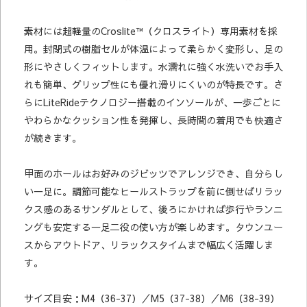
素材には超軽量のCroslite™（クロスライト）専用素材を採
用。封閉式の樹脂セルが体温によって柔らかく変形し、足の
形にやさしくフィットします。水濡れに強く水洗いでお手入
れも簡単、グリップ性にも優れ滑りにくいのが特長です。さ
らにLiteRideテクノロジー搭載のインソールが、一歩ごとに
やわらかなクッション性を発揮し、長時間の着用でも快適さ
が続きます。
甲面のホールはお好みのジビッツでアレンジでき、自分らし
い一足に。調節可能なヒールストラップを前に倒せばリラッ
クス感のあるサンダルとして、後ろにかければ歩行やランニ
ングも安定する一足二役の使い方が楽しめます。タウンユー
スからアウトドア、リラックスタイムまで幅広く活躍しま
す。
サイズ目安：M4（36-37）／M5（37-38）／M6（38-39）