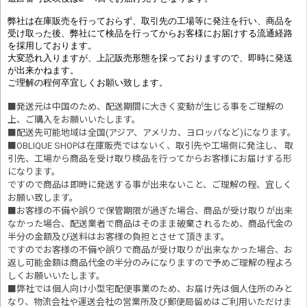
弊社は在庫販売を行っておらず、取引先の工場等に発注を行い、商品を
受け取った後、弊社にて検品を行ってからお客様にお届けする流通経路
を採用しております。
大変恐れ入りますが、上記販売形態を採っておりますので、即時に発送
が出来かねます。
ご理解の程何卒宜しくお願い致します。
■発送元は中国のため、配送期間に大きく変動が生じる事をご理解の
上、ご購入をお願いいたします。
■配送先可能地域は全国(アジア、アメリカ、ヨロッパなど)になります。
■OBLIQUE SHOPは在庫販売ではないく、取引先や工場側に発注し、 取
引先、工場から商品を受け取り検品を行ってからお客様にお届けする形
になります。
ですので商品は即時に発送する事が出来ないこと、ご理解の程、宜しく
お願い致します。
■お客様の不備や誤りで保管期限が過ぎた場合、商品が受け取りが出来
なかった場合、配送業者で商品はそのまま破棄されるため、商品代金の
半分の金額及び送料はお客様の負担とさせて頂きます。
ですのでお客様の不備や誤りで商品が受け取りが出来なかった場合、お
返し可能金額は商品代金の半分のみになりますので予めご理解の程よろ
しくお願いいたします。
■
弊社では個人向け小型宅配便事業のため、お届け先は個人住所のみと
なり、物流会社や運送会社の営業所及び郵便局留めはご利用いただけま