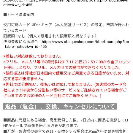
決済の方法
：
https://www.obliqueshop.com/bbs/board.php?bo_table=n
otice&wr_id=455
■
カード決済案内
使用可能カード: 3Dセキュア（本人認証サービス）の設定、申請が行われ
ているカード
限度額 : なし（個人で設定された限度額と異なります）
決済失敗になる場合
：
https://www.obliqueshop.com/bbs/board.php?bo
_table=notice&wr_id=456
※着払い対応は致しておりません。
※フリル、メルカリ等での取引は2017-11-23日23：59：00から全アカウン
ト停止しとなり、フリル、メルカリでの提供ができなくなりました。
※銀行振込は弊社が日本国内で使用又はご用意できる口座がないため、対
応する事が出来ません。
※弊社では分割払い、後払いは対応しておりません。(お客様のカード会
社によっては後から分割払い等のサービスをご提供されている場合がご
ざいますのでお客様のカード会社にてご確認ください。)
返品（返金）、交換、キャンセルについて
■商品に問題にある場合、商品受領した後、7日以内に商品を撮影してLI
NEかメールで画像を伝える必要があります。
■万が一お客様の都合で返品・交換をする場合は返品送料はお客様負担