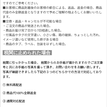
ですのでご参考ください。
■お客様に商品到着後のお客様の都合による、返品、返金の場合、商品
代金のみ全額返金となりますので予めご理解の程よろしくお願いいたし
ます。
■交換・返品・キャンセルが不可能な場合
・ご注文の商品が発送された場合。
・商品お届け完了日から7日経過した場合。
・付属品やタグの文字違い、小さい傷、箱の破損、ちょっとした汚れ、
イメージ違いなど使用した跡がある場合
・商品のタブ、ラベル、包装をはずした場合。
税関に止められた場合
税関に引っかかった場合、 税関からのお手紙が届かれますのでご注文番
号と共にお手紙の写真を撮って頂き、お問い合わせをお願い致します。
写真が確認できましたら
下記の３つのどちらかでの方法で対応しており
ます。
① 無料再配送
② 商品代100％全額返金
③ 通関対応配送