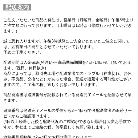
配送案内
ご注文いただいた商品の発注は、営業日（月曜日～金曜日）午後3時より
ご注文順に行っております。（土曜日は12時より順次行わせていただき
ます。）
誠に恐れ入りますが、午後3時以降にご入金いただいたご注文に関して
は、翌営業日の発注とさせていただいております。
予めご了承ください。
配送期間は入金確認(発注)から商品準備期間を7日~14日程、頂いており
ます。(祝日、休日抜き)
商品によっては、取引先工場や配送業者でのトラブル（在庫切れ、お休
み、不良品、交換など）があった場合、配送が遅延する可能性がござい
ますので、ご了承の程、宜しくお願い申し上げます。
商品発送後は追跡番号が記載されている発送完了メールを配信させて頂
きます。
追跡番号は発送完了メールの受信から2～4日程で各配送業者の追跡サー
ビスからご確認頂けます。
(4日以上経過した後も配送状況のご確認ができない場合は大変お手数で
すが、弊社までご連絡の程、何卒宜しくお願い致します。)
追跡番号反映後は2～4日でお届け完了となります。