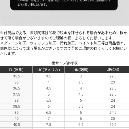
※付属品である、書類関連は関税で税金を課せられる場合があるため、抜か
せて頂く場合がございますのでご理解の程、よろしくお願いします。
※
ダメージ加工、
ウォッシュ加工、汚れ加工、ペイント加工等は商品個々、
個体差によって違う場合がございますので予めご理解の程よろしくお願いい
たします。
靴サイズ参考表
JP(CM)
EU(欧州)
US(アメリカ)
UK(英国)
35.5
3.5
3
22.5
36
4
3.5
23
36.5
4.5
4
23.5
37.5
5
4.5
23.5
38
5.5
5
24
38.5
6
5.5
24
39
6.5
6
24.5
40
7
6
25
40.5
7.5
6.5
25.5