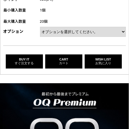
最小購入数量
1個
最大購入数量
20個
オプション
BUY IT
CART
WISH LIST
すぐ注文する
カート
お気に入り