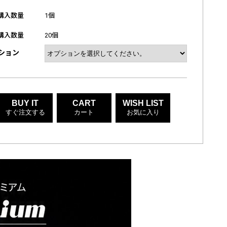
購入数量
1個
購入数量
20個
ション
BUY IT
CART
WISH LIST
すぐ注文する
カート
お気に入り