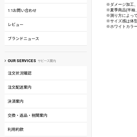
※ダメージ加工
※
夏季商品(半袖
1:1お問い合わせ
※
測り方によって
※
サイズ感は体
レビュー
※
ホワイトカラ
ブランドニュース
OUR SERVICES
サビース案内
注文状況確認
注文配送案内
決済案内
交換・返品・税関案内
利用約款