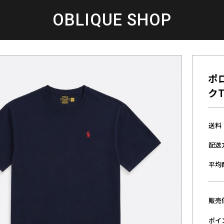
OBLIQUE SHOP
ポ
クT
送料
配送
平均
販売
ポイ