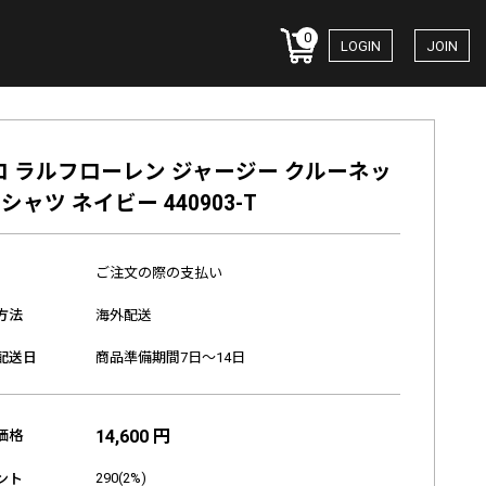
0
LOGIN
JOIN
ロ ラルフローレン ジャージー クルーネッ
シャツ ネイビー 440903-T
ご注文の際の支払い
方法
海外配送
配送日
商品準備期間7日～14日
14,600 円
価格
290(2%)
ント