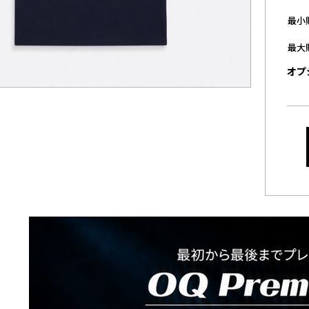
最小
最大
オプ