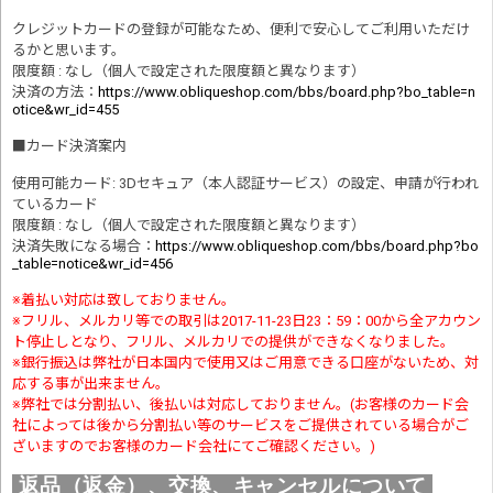
クレジットカードの登録が可能なため、便利で安心してご利用いただけ
るかと思います。
限度額 : なし（個人で設定された限度額と異なります）
決済の方法
：
https://www.obliqueshop.com/bbs/board.php?bo_table=n
otice&wr_id=455
■
カード決済案内
使用可能カード: 3Dセキュア（本人認証サービス）の設定、申請が行われ
ているカード
限度額 : なし（個人で設定された限度額と異なります）
決済失敗になる場合
：
https://www.obliqueshop.com/bbs/board.php?bo
_table=notice&wr_id=456
※着払い対応は致しておりません。
※フリル、メルカリ等での取引は2017-11-23日23：59：00から全アカウン
ト停止しとなり、フリル、メルカリでの提供ができなくなりました。
※銀行振込は弊社が日本国内で使用又はご用意できる口座がないため、対
応する事が出来ません。
※弊社では分割払い、後払いは対応しておりません。(お客様のカード会
社によっては後から分割払い等のサービスをご提供されている場合がご
ざいますのでお客様のカード会社にてご確認ください。)
返品（返金）、交換、キャンセルについて