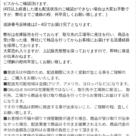
ビスからご確認頂けます。
(4日以上経過した後も配送状況のご確認ができない場合は大変お手数で
すが、弊社までご連絡の程、何卒宜しくお願い致します。)
追跡番号反映後は2～4日でお届け完了となります。
弊社は在庫販売を行っておらず、取引先の工場等に発注を行い、商品を
受け取った後、弊社にて検品を行ってからお客様にお届けする流通経路
を採用しております。
大変恐れ入りますが、上記販売形態を採っておりますので、即時に発送
が出来かねます。
ご理解の程何卒宜しくお願い致します。
■発送元は中国のため、配送期間に大きく変動が生じる事をご理解の
上、ご購入をお願いいたします。
■配送先可能地域は全国(アジア、アメリカ、ヨロッパなど)になります。
■OBLIQUE SHOPは在庫販売ではないく、取引先や工場側に発注し、 取
引先、工場から商品を受け取り検品を行ってからお客様にお届けする形
になります。
ですので商品は即時に発送する事が出来ないこと、ご理解の程、宜しく
お願い致します。
■お客様の不備や誤りで保管期限が過ぎた場合、商品が受け取りが出来
なかった場合、配送業者で商品はそのまま破棄されるため、商品代金の
半分の金額及び送料はお客様の負担とさせて頂きます。
ですのでお客様の不備や誤りで商品が受け取りが出来なかった場合、お