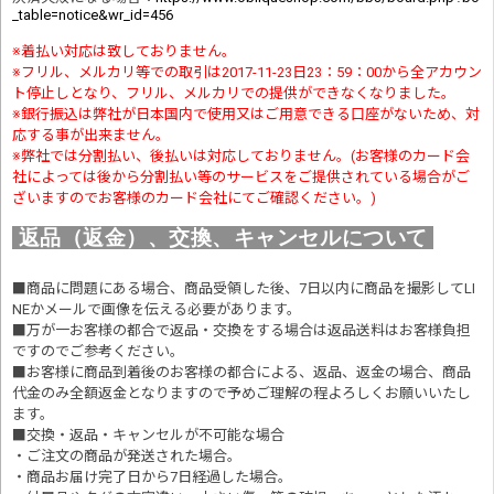
_table=notice&wr_id=456
※着払い対応は致しておりません。
※フリル、メルカリ等での取引は2017-11-23日23：59：00から全アカウン
ト停止しとなり、フリル、メルカリでの提供ができなくなりました。
※銀行振込は弊社が日本国内で使用又はご用意できる口座がないため、対
応する事が出来ません。
※弊社では分割払い、後払いは対応しておりません。(お客様のカード会
社によっては後から分割払い等のサービスをご提供されている場合がご
ざいますのでお客様のカード会社にてご確認ください。)
返品（返金）、交換、キャンセルについて
■商品に問題にある場合、商品受領した後、7日以内に商品を撮影してLI
NEかメールで画像を伝える必要があります。
■万が一お客様の都合で返品・交換をする場合は返品送料はお客様負担
ですのでご参考ください。
■お客様に商品到着後のお客様の都合による、返品、返金の場合、商品
代金のみ全額返金となりますので予めご理解の程よろしくお願いいたし
ます。
■交換・返品・キャンセルが不可能な場合
・ご注文の商品が発送された場合。
・商品お届け完了日から7日経過した場合。