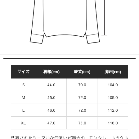
サイズ
肩幅(cm)
着丈(cm)
胸囲(cm)
S
44.0
70.0
104.0
M
45.0
72.0
108.0
L
46.0
72.0
112.0
XL
47.0
73.0
116.0
洗練されたミニマルな佇まいが魅力の、モンクレールのクル