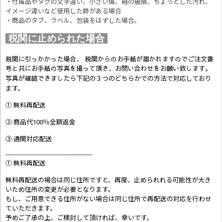
・付属品やタグの文字違い、小さい傷、箱の破損、ちょっとした汚れ、
イメージ違いなど使用した跡がある場合
・商品のタブ、ラベル、包装をはずした場合。
税関に止められた場合
税関に引っかかった場合、 税関からのお手紙が届かれますのでご注文番
号と共にお手紙の写真を撮って頂き、お問い合わせをお願い致します。
写真が確認できましたら
下記の３つのどちらかでの方法で対応しており
ます。
① 無料再配送
② 商品代100％全額返金
③ 通関対応配送
--------------------------------------------
① 無料再配送
無料再配送の場合は同じ住所ですと、再度、止められれる可能性が大き
いため住所の変更が必要となります。
もし、ご用意できる住所がない場合は同じ住所で再配送の対応を行わせ
ていただきます。
予めご了承の上、ご検討して頂ければ、幸いです。