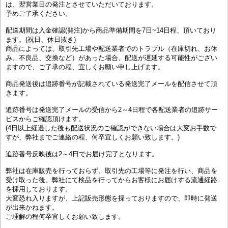
は、翌営業日の発注とさせていただいております。
予めご了承ください。
配送期間は入金確認(発注)から商品準備期間を7日~14日程、頂いており
ます。(祝日、休日抜き)
商品によっては、取引先工場や配送業者でのトラブル（在庫切れ、お休
み、不良品、交換など）があった場合、配送が遅延する可能性がござい
ますので、ご了承の程、宜しくお願い申し上げます。
商品発送後は追跡番号が記載されている発送完了メールを配信させて頂
きます。
追跡番号は発送完了メールの受信から2～4日程で各配送業者の追跡サー
ビスからご確認頂けます。
(4日以上経過した後も配送状況のご確認ができない場合は大変お手数で
すが、弊社までご連絡の程、何卒宜しくお願い致します。)
追跡番号反映後は2～4日でお届け完了となります。
弊社は在庫販売を行っておらず、取引先の工場等に発注を行い、商品を
受け取った後、弊社にて検品を行ってからお客様にお届けする流通経路
を採用しております。
大変恐れ入りますが、上記販売形態を採っておりますので、即時に発送
が出来かねます。
ご理解の程何卒宜しくお願い致します。