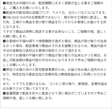
■発送元は中国のため、配送期間に大きく変動が生じる事をご理解の
上、ご購入をお願いいたします。
■配送先可能地域は全国(アジア、アメリカ、ヨロッパなど)になります。
■OBLIQUE SHOPは在庫販売ではないく、取引先や工場側に発注し、 取
引先、工場から商品を受け取り検品を行ってからお客様にお届けする形
になります。
ですので商品は即時に発送する事が出来ないこと、ご理解の程、宜しく
お願い致します。
■お客様の不備や誤りで保管期限が過ぎた場合、商品が受け取りが出来
なかった場合、配送業者で商品はそのまま破棄されるため、商品代金の
半分の金額及び送料はお客様の負担とさせて頂きます。
ですのでお客様の不備や誤りで商品が受け取りが出来なかった場合、お
返し可能金額は商品代金の半分のみになりますので予めご理解の程よろ
しくお願いいたします。
■
弊社では個人向け小型宅配便事業のため、お届け先は個人住所のみと
なり、物流会社や運送会社の営業所及び郵便局留めはご利用いただけま
せん。
また、トラブルを避けるため、 コンビニ受け取り、郵便局、営業所留め
はお断りさせて頂いております。
■重量問題で配送を別々に発送させて頂く場合がございますので予めご
理解の程、宜しくお願い致します。