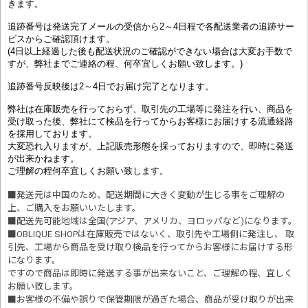
きます。
追跡番号は発送完了メールの受信から2～4日程で各配送業者の追跡サー
ビスからご確認頂けます。
(4日以上経過した後も配送状況のご確認ができない場合は大変お手数で
すが、弊社までご連絡の程、何卒宜しくお願い致します。)
追跡番号反映後は2～4日でお届け完了となります。
弊社は在庫販売を行っておらず、取引先の工場等に発注を行い、商品を
受け取った後、弊社にて検品を行ってからお客様にお届けする流通経路
を採用しております。
大変恐れ入りますが、上記販売形態を採っておりますので、即時に発送
が出来かねます。
ご理解の程何卒宜しくお願い致します。
■発送元は中国のため、配送期間に大きく変動が生じる事をご理解の
上、ご購入をお願いいたします。
■配送先可能地域は全国(アジア、アメリカ、ヨロッパなど)になります。
■OBLIQUE SHOPは在庫販売ではないく、取引先や工場側に発注し、 取
引先、工場から商品を受け取り検品を行ってからお客様にお届けする形
になります。
ですので商品は即時に発送する事が出来ないこと、ご理解の程、宜しく
お願い致します。
■お客様の不備や誤りで保管期限が過ぎた場合、商品が受け取りが出来