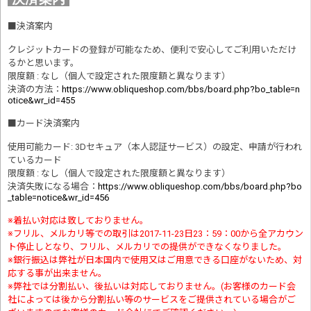
■
決済案内
クレジットカードの登録が可能なため、便利で安心してご利用いただけ
るかと思います。
限度額 : なし（個人で設定された限度額と異なります）
決済の方法
：
https://www.obliqueshop.com/bbs/board.php?bo_table=n
otice&wr_id=455
■
カード決済案内
使用可能カード: 3Dセキュア（本人認証サービス）の設定、申請が行われ
ているカード
限度額 : なし（個人で設定された限度額と異なります）
決済失敗になる場合
：
https://www.obliqueshop.com/bbs/board.php?bo
_table=notice&wr_id=456
※着払い対応は致しておりません。
※フリル、メルカリ等での取引は2017-11-23日23：59：00から全アカウン
ト停止しとなり、フリル、メルカリでの提供ができなくなりました。
※銀行振込は弊社が日本国内で使用又はご用意できる口座がないため、対
応する事が出来ません。
※弊社では分割払い、後払いは対応しておりません。(お客様のカード会
社によっては後から分割払い等のサービスをご提供されている場合がご