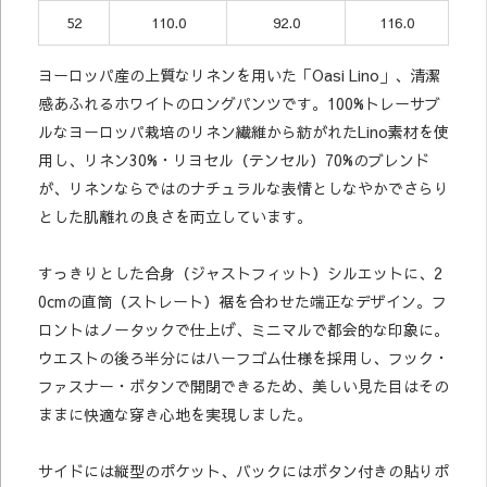
52
110.0
92.0
116.0
ヨーロッパ産の上質なリネンを用いた「Oasi Lino」、清潔
感あふれるホワイトのロングパンツです。100%トレーサブ
ルなヨーロッパ栽培のリネン繊維から紡がれたLino素材を使
用し、リネン30%・リヨセル（テンセル）70%のブレンド
が、リネンならではのナチュラルな表情としなやかでさらり
とした肌離れの良さを両立しています。
すっきりとした合身（ジャストフィット）シルエットに、2
0cmの直筒（ストレート）裾を合わせた端正なデザイン。フ
ロントはノータックで仕上げ、ミニマルで都会的な印象に。
ウエストの後ろ半分にはハーフゴム仕様を採用し、フック・
ファスナー・ボタンで開閉できるため、美しい見た目はその
ままに快適な穿き心地を実現しました。
サイドには縦型のポケット、バックにはボタン付きの貼りポ