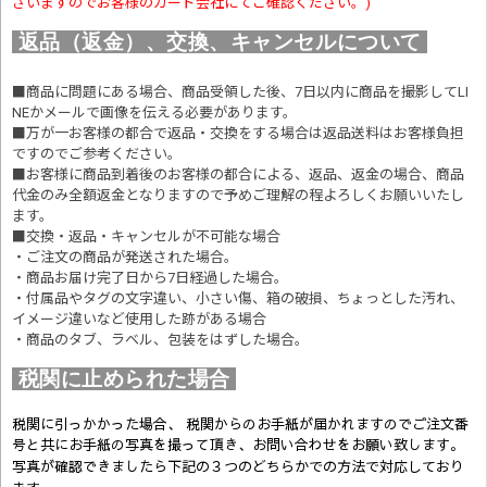
ざいますのでお客様のカード会社にてご確認ください。)
返品（返金）、交換、キャンセルについて
■商品に問題にある場合、商品受領した後、7日以内に商品を撮影してLI
NEかメールで画像を伝える必要があります。
■万が一お客様の都合で返品・交換をする場合は返品送料はお客様負担
ですのでご参考ください。
■お客様に商品到着後のお客様の都合による、返品、返金の場合、商品
代金のみ全額返金となりますので予めご理解の程よろしくお願いいたし
ます。
■交換・返品・キャンセルが不可能な場合
・ご注文の商品が発送された場合。
・商品お届け完了日から7日経過した場合。
・付属品やタグの文字違い、小さい傷、箱の破損、ちょっとした汚れ、
イメージ違いなど使用した跡がある場合
・商品のタブ、ラベル、包装をはずした場合。
税関に止められた場合
税関に引っかかった場合、 税関からのお手紙が届かれますのでご注文番
号と共にお手紙の写真を撮って頂き、お問い合わせをお願い致します。
写真が確認できましたら
下記の３つのどちらかでの方法で対応しており