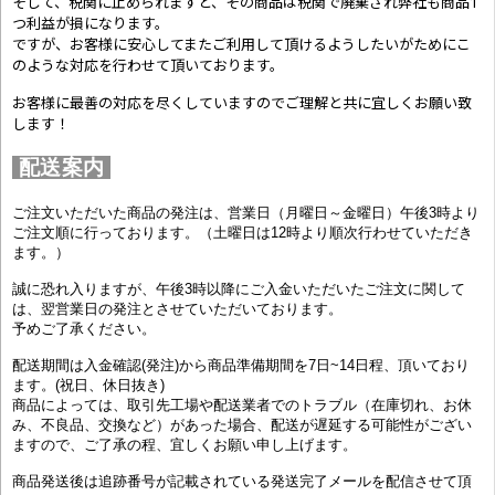
そして、税関に止められますと、その商品は税関で廃棄され弊社も商品1
つ利益が損になります。
ですが、お客様に安心してまたご利用して頂けるようしたいがためにこ
のような対応を行わせて頂いております。
お客様に最善の対応を尽くしていますのでご理解と共に宜しくお願い致
します！
配送案内
ご注文いただいた商品の発注は、営業日（月曜日～金曜日）午後3時より
ご注文順に行っております。（土曜日は12時より順次行わせていただき
ます。）
誠に恐れ入りますが、午後3時以降にご入金いただいたご注文に関して
は、翌営業日の発注とさせていただいております。
予めご了承ください。
配送期間は入金確認(発注)から商品準備期間を7日~14日程、頂いており
ます。(祝日、休日抜き)
商品によっては、取引先工場や配送業者でのトラブル（在庫切れ、お休
み、不良品、交換など）があった場合、配送が遅延する可能性がござい
ますので、ご了承の程、宜しくお願い申し上げます。
商品発送後は追跡番号が記載されている発送完了メールを配信させて頂