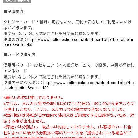
■
決済案内
クレジットカードの登録が可能なため、便利で安心してご利用いただけ
るかと思います。
限度額 : なし（個人で設定された限度額と異なります）
決済の方法
：
https://www.obliqueshop.com/bbs/board.php?bo_table=n
otice&wr_id=455
■
カード決済案内
使用可能カード: 3Dセキュア（本人認証サービス）の設定、申請が行われ
ているカード
限度額 : なし（個人で設定された限度額と異なります）
決済失敗になる場合
：
https://www.obliqueshop.com/bbs/board.php?bo
_table=notice&wr_id=456
※着払い対応は致しておりません。
※フリル、メルカリ等での取引は2017-11-23日23：59：00から全アカウン
ト停止しとなり、フリル、メルカリでの提供ができなくなりました。
※銀行振込は弊社が日本国内で使用又はご用意できる口座がないため、対
応する事が出来ません。
※弊社では分割払い、後払いは対応しておりません。(お客様のカード会
社によっては後から分割払い等のサービスをご提供されている場合がご