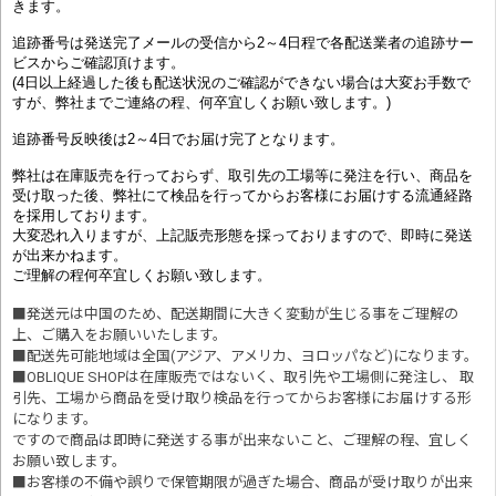
きます。
追跡番号は発送完了メールの受信から2～4日程で各配送業者の追跡サー
ビスからご確認頂けます。
(4日以上経過した後も配送状況のご確認ができない場合は大変お手数で
すが、弊社までご連絡の程、何卒宜しくお願い致します。)
追跡番号反映後は2～4日でお届け完了となります。
弊社は在庫販売を行っておらず、取引先の工場等に発注を行い、商品を
受け取った後、弊社にて検品を行ってからお客様にお届けする流通経路
を採用しております。
大変恐れ入りますが、上記販売形態を採っておりますので、即時に発送
が出来かねます。
ご理解の程何卒宜しくお願い致します。
■発送元は中国のため、配送期間に大きく変動が生じる事をご理解の
上、ご購入をお願いいたします。
■配送先可能地域は全国(アジア、アメリカ、ヨロッパなど)になります。
■OBLIQUE SHOPは在庫販売ではないく、取引先や工場側に発注し、 取
引先、工場から商品を受け取り検品を行ってからお客様にお届けする形
になります。
ですので商品は即時に発送する事が出来ないこと、ご理解の程、宜しく
お願い致します。
■お客様の不備や誤りで保管期限が過ぎた場合、商品が受け取りが出来