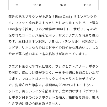
52
110.0
92.0
116.0
深みのあるブラウンが上品な「Bico Oasi」リネンパンツで
す。フィット感のあるすっきりとしたシルエットで、上質な
Lino素材を採用。リネン繊維は100%トレーサビリティの確
保されたヨーロッパ産を使用し、サステナブルな背景も魅力
です。素材はリネン30%、リヨセル（テンセル）70%のブレ
ンドで、リネンならではのドライで涼やかな風合いに、しな
やかで落ち感のある上品な肌触りが加わっています。
ウエスト後ろは半ゴム仕様で、フックとファスナー、ボタン
で開閉。締めつけ感が少なく、一日中快適にお過ごしいただ
けます。フロントはノータックのすっきりとしたデザイン
で、洗練された印象に。裾幅は約20cmのストレートシルエ
ットで、美しいラインを描きます。立体的なサイドポケット
とボタン付きのバックポケットを備え、機能性も充分。裏地
付きで透け感の心配もありません。