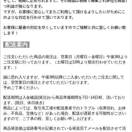
そして、税関に止められますと、その商品は税関で廃棄され弊社も商品1
つ利益が損になります。
ですが、お客様に安心してまたご利用して頂けるようしたいがためにこ
のような対応を行わせて頂いております。
お客様に最善の対応を尽くしていますのでご理解と共に宜しくお願い致
します！
配送案内
ご注文いただいた商品の発注は、営業日（月曜日～金曜日）午後3時より
ご注文順に行っております。（土曜日は12時より順次行わせていただき
ます。）
誠に恐れ入りますが、午後3時以降にご入金いただいたご注文に関して
は、翌営業日の発注とさせていただいております。
予めご了承ください。
配送期間は入金確認(発注)から商品準備期間を7日~14日程、頂いており
ます。(祝日、休日抜き)
商品によっては、取引先工場や配送業者でのトラブル（在庫切れ、お休
み、不良品、交換など）があった場合、配送が遅延する可能性がござい
ますので、ご了承の程、宜しくお願い申し上げます。
商品発送後は追跡番号が記載されている発送完了メールを配信させて頂