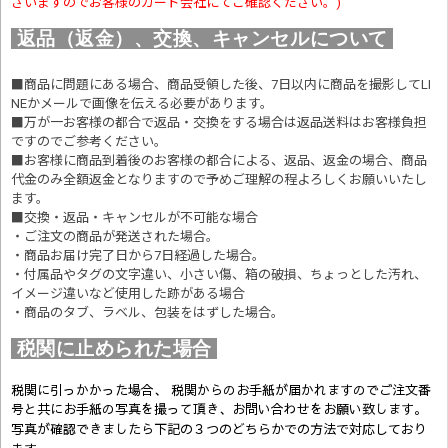
ざいますのでお客様のカード会社にてご確認ください。)
返品（返金）、交換、キャンセルについて
■商品に問題にある場合、商品受領した後、7日以内に商品を撮影してLI
NEかメールで画像を伝える必要があります。
■万が一お客様の都合で返品・交換をする場合は返品送料はお客様負担
ですのでご参考ください。
■お客様に商品到着後のお客様の都合による、返品、返金の場合、商品
代金のみ全額返金となりますので予めご理解の程よろしくお願いいたし
ます。
■交換・返品・キャンセルが不可能な場合
・ご注文の商品が発送された場合。
・商品お届け完了日から7日経過した場合。
・付属品やタグの文字違い、小さい傷、箱の破損、ちょっとした汚れ、
イメージ違いなど使用した跡がある場合
・商品のタブ、ラベル、包装をはずした場合。
税関に止められた場合
税関に引っかかった場合、 税関からのお手紙が届かれますのでご注文番
号と共にお手紙の写真を撮って頂き、お問い合わせをお願い致します。
写真が確認できましたら
下記の３つのどちらかでの方法で対応しており