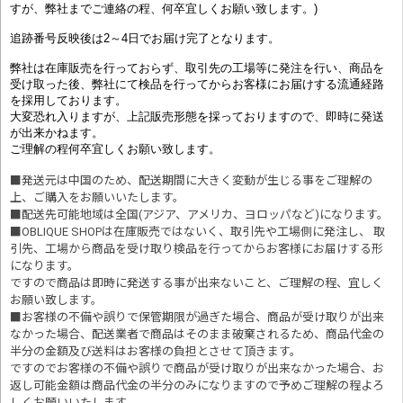
すが、弊社までご連絡の程、何卒宜しくお願い致します。)
追跡番号反映後は2～4日でお届け完了となります。
弊社は在庫販売を行っておらず、取引先の工場等に発注を行い、商品を
受け取った後、弊社にて検品を行ってからお客様にお届けする流通経路
を採用しております。
大変恐れ入りますが、上記販売形態を採っておりますので、即時に発送
が出来かねます。
ご理解の程何卒宜しくお願い致します。
■発送元は中国のため、配送期間に大きく変動が生じる事をご理解の
上、ご購入をお願いいたします。
■配送先可能地域は全国(アジア、アメリカ、ヨロッパなど)になります。
■OBLIQUE SHOPは在庫販売ではないく、取引先や工場側に発注し、 取
引先、工場から商品を受け取り検品を行ってからお客様にお届けする形
になります。
ですので商品は即時に発送する事が出来ないこと、ご理解の程、宜しく
お願い致します。
■お客様の不備や誤りで保管期限が過ぎた場合、商品が受け取りが出来
なかった場合、配送業者で商品はそのまま破棄されるため、商品代金の
半分の金額及び送料はお客様の負担とさせて頂きます。
ですのでお客様の不備や誤りで商品が受け取りが出来なかった場合、お
返し可能金額は商品代金の半分のみになりますので予めご理解の程よろ
しくお願いいたします。