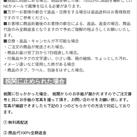
■商品に問題にある場合、商品受領した後、7日以内に商品を撮影してLI
NEかメールで画像を伝える必要があります。
■万が一お客様の都合で返品・交換をする場合は返品送料はお客様負担
ですのでご参考ください。
■お客様に商品到着後のお客様の都合による、返品、返金の場合、商品
代金のみ全額返金となりますので予めご理解の程よろしくお願いいたし
ます。
■交換・返品・キャンセルが不可能な場合
・ご注文の商品が発送された場合。
・商品お届け完了日から7日経過した場合。
・付属品やタグの文字違い、小さい傷、箱の破損、ちょっとした汚れ、
イメージ違いなど使用した跡がある場合
・商品のタブ、ラベル、包装をはずした場合。
税関に止められた場合
税関に引っかかった場合、 税関からのお手紙が届かれますのでご注文番
号と共にお手紙の写真を撮って頂き、お問い合わせをお願い致します。
写真が確認できましたら
下記の３つのどちらかでの方法で対応しており
ます。
① 無料再配送
② 商品代100％全額返金