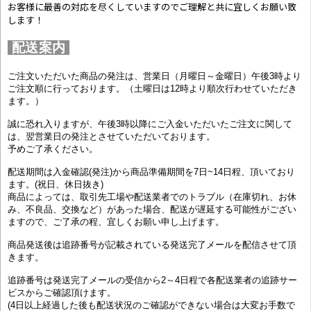
お客様に最善の対応を尽くしていますのでご理解と共に宜しくお願い致
します！
配送案内
ご注文いただいた商品の発注は、営業日（月曜日～金曜日）午後3時より
ご注文順に行っております。（土曜日は12時より順次行わせていただき
ます。）
誠に恐れ入りますが、午後3時以降にご入金いただいたご注文に関して
は、翌営業日の発注とさせていただいております。
予めご了承ください。
配送期間は入金確認(発注)から商品準備期間を7日~14日程、頂いており
ます。(祝日、休日抜き)
商品によっては、取引先工場や配送業者でのトラブル（在庫切れ、お休
み、不良品、交換など）があった場合、配送が遅延する可能性がござい
ますので、ご了承の程、宜しくお願い申し上げます。
商品発送後は追跡番号が記載されている発送完了メールを配信させて頂
きます。
追跡番号は発送完了メールの受信から2～4日程で各配送業者の追跡サー
ビスからご確認頂けます。
(4日以上経過した後も配送状況のご確認ができない場合は大変お手数で