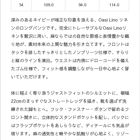
54
109.0
94.0
114.0
深みのあるネイビーが端正な印象を添える、Oasi Lino リネ
ンのロングパンツです。完全にトレーサブルなOasi Linoリ
ネンを贅沢に用い、麻ならではの自然な節感と表情豊かな織
り地が、素材本来の上質な魅力を引き立てます。フロントは
タックを排したすっきりとしたノンプリーツ仕様で、すらり
と縦のラインを演出。ウエストは内側にドローコードを備え
たゴム仕様で、フィット感を調整しながら一日中心地よく穿
いていただけます。
体に程よく寄り添うジャストフィットのシルエットに、裾幅
22cmのまっすぐなストレートレッグを描き、靴を選ばず洗
練された脚もとへ。フック・ファスナー・ボタンで留めるフ
ロント開きに、立体的なスタンドポケットを配し、バックに
はフラップポケットをあしらうなど、ディテールにも気品が
宿ります。麻の通気性と軽やかな肌触りが心地よく、リゾー