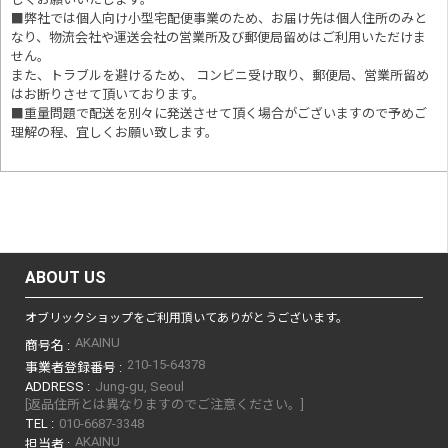
■
弊社では個人向け小型宅配便事業のため、お届け先は個人住所のみと
なり、物流会社や運送会社の営業所及び郵便局留めはご利用いただけま
せん。
また、トラブルを避けるため、 コンビニ受け取り、郵便局、営業所留め
はお断りさせて頂いております。
■重量問題で配送を別々に発送させて頂く場合がございますので予めご
理解の程、宜しくお願い致します。
ABOUT US
オブリックショップをご利用頂いてありがとうございます。
AKAINU
商号名 :
210-15-64378
事業者登録番号 :
ADDRESS :
Jung-gu, Seoul
[返品住所とは異なりますのでご注意ください。]
TEL :
010-6687-3348
AKAINU
担当者 :