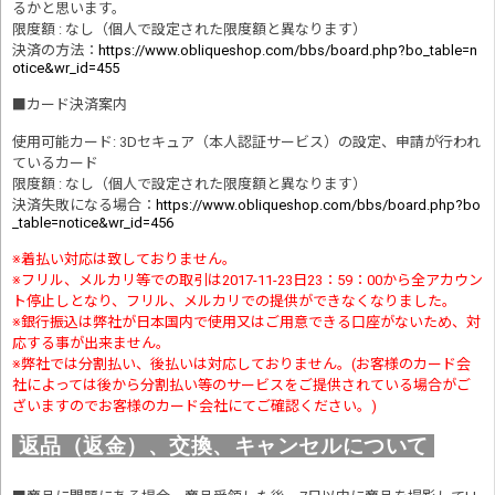
るかと思います。
限度額 : なし（個人で設定された限度額と異なります）
決済の方法
：
https://www.obliqueshop.com/bbs/board.php?bo_table=n
otice&wr_id=455
■
カード決済案内
使用可能カード: 3Dセキュア（本人認証サービス）の設定、申請が行われ
ているカード
限度額 : なし（個人で設定された限度額と異なります）
決済失敗になる場合
：
https://www.obliqueshop.com/bbs/board.php?bo
_table=notice&wr_id=456
※着払い対応は致しておりません。
※フリル、メルカリ等での取引は2017-11-23日23：59：00から全アカウン
ト停止しとなり、フリル、メルカリでの提供ができなくなりました。
※銀行振込は弊社が日本国内で使用又はご用意できる口座がないため、対
応する事が出来ません。
※弊社では分割払い、後払いは対応しておりません。(お客様のカード会
社によっては後から分割払い等のサービスをご提供されている場合がご
ざいますのでお客様のカード会社にてご確認ください。)
返品（返金）、交換、キャンセルについて