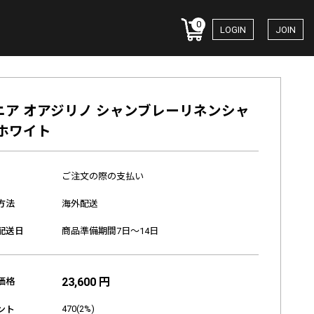
0
LOGIN
JOIN
ニア オアジリノ シャンブレーリネンシャ
 ホワイト
ご注文の際の支払い
方法
海外配送
配送日
商品準備期間7日～14日
23,600 円
価格
470(2%)
ント