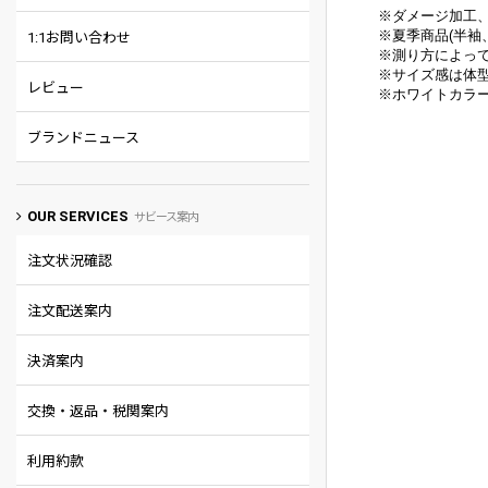
※ダメージ加工
※
夏季商品(半袖
1:1お問い合わせ
※
測り方によって
※
サイズ感は体
レビュー
※
ホワイトカラ
ブランドニュース
OUR SERVICES
サビース案内
注文状況確認
注文配送案内
決済案内
交換・返品・税関案内
利用約款