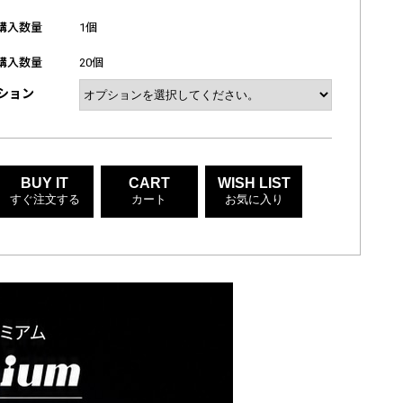
購入数量
1個
購入数量
20個
ション
BUY IT
CART
WISH LIST
すぐ注文する
カート
お気に入り