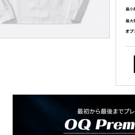
最小
最大
オプ