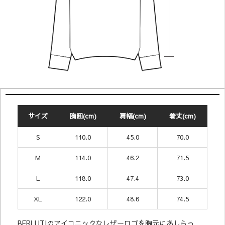
サイズ
胸囲(cm)
肩幅(cm)
着丈(cm)
S
110.0
45.0
70.0
M
114.0
46.2
71.5
L
118.0
47.4
73.0
XL
122.0
48.6
74.5
BERLUTIのアイコニックなレザーロゴを胸元にあしらっ