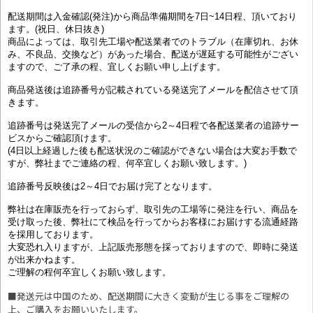
配送期間は入金確認(発注)から商品準備期間を7日~14日程、頂いており
ます。(祝日、休日抜き)
商品によっては、取引先工場や配送業者でのトラブル（在庫切れ、お休
み、不良品、交換など）があった場合、配送が遅延する可能性がござい
ますので、ご了承の程、宜しくお願い申し上げます。
商品発送後は追跡番号が記載されている発送完了メールを配信させて頂
きます。
追跡番号は発送完了メールの受信から2～4日程で各配送業者の追跡サー
ビスからご確認頂けます。
(4日以上経過した後も配送状況のご確認ができない場合は大変お手数で
すが、弊社までご連絡の程、何卒宜しくお願い致します。)
追跡番号反映後は2～4日でお届け完了となります。
弊社は在庫販売を行っておらず、取引先の工場等に発注を行い、商品を
受け取った後、弊社にて検品を行ってからお客様にお届けする流通経路
を採用しております。
大変恐れ入りますが、上記販売形態を採っておりますので、即時に発送
が出来かねます。
ご理解の程何卒宜しくお願い致します。
■発送元は中国のため、配送期間に大きく変動が生じる事をご理解の
上、ご購入をお願いいたします。