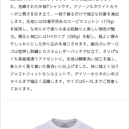
た、洗練された半袖Tシャツです。クリーンなホワイトカラ
ーが上質さを引き立て、一枚で着るだけで端正な印象を演出
します。生地には50番手双糸のスーピマコットン（170g）
を採用し、なめらかで張りのある肌触りと美しい発色が魅
力。襟元と袖口には1×1のリブ（280g）を配し、程よい厚み
でしっかりとした作り込みを感じさせます。胸元のレザーロ
ゴは型押し刺繍とカスタムレザーパッチで仕立て、さりげな
くも高級感漂うアクセントに。生地は酵素洗い加工を施し、
柔らかく落ち着いた風合いに仕上げました。体に程よく沿う
ジャストフィットなシルエットで、デイリーからきれいめス
タイルまで幅広く活躍します。サイズはS〜XLまでご用意し
ております。