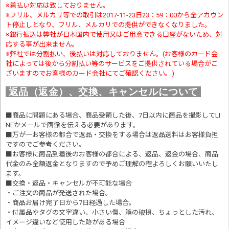
※着払い対応は致しておりません。
※フリル、メルカリ等での取引は2017-11-23日23：59：00から全アカウン
ト停止しとなり、フリル、メルカリでの提供ができなくなりました。
※銀行振込は弊社が日本国内で使用又はご用意できる口座がないため、対
応する事が出来ません。
※弊社では分割払い、後払いは対応しておりません。(お客様のカード会
社によっては後から分割払い等のサービスをご提供されている場合がご
ざいますのでお客様のカード会社にてご確認ください。)
返品（返金）、交換、キャンセルについて
■商品に問題にある場合、商品受領した後、7日以内に商品を撮影してLI
NEかメールで画像を伝える必要があります。
■万が一お客様の都合で返品・交換をする場合は返品送料はお客様負担
ですのでご参考ください。
■お客様に商品到着後のお客様の都合による、返品、返金の場合、商品
代金のみ全額返金となりますので予めご理解の程よろしくお願いいたし
ます。
■交換・返品・キャンセルが不可能な場合
・ご注文の商品が発送された場合。
・商品お届け完了日から7日経過した場合。
・付属品やタグの文字違い、小さい傷、箱の破損、ちょっとした汚れ、
イメージ違いなど使用した跡がある場合