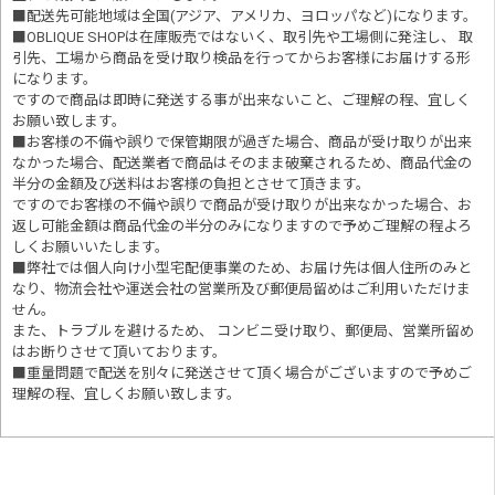
■配送先可能地域は全国(アジア、アメリカ、ヨロッパなど)になります。
■OBLIQUE SHOPは在庫販売ではないく、取引先や工場側に発注し、 取
引先、工場から商品を受け取り検品を行ってからお客様にお届けする形
になります。
ですので商品は即時に発送する事が出来ないこと、ご理解の程、宜しく
お願い致します。
■お客様の不備や誤りで保管期限が過ぎた場合、商品が受け取りが出来
なかった場合、配送業者で商品はそのまま破棄されるため、商品代金の
半分の金額及び送料はお客様の負担とさせて頂きます。
ですのでお客様の不備や誤りで商品が受け取りが出来なかった場合、お
返し可能金額は商品代金の半分のみになりますので予めご理解の程よろ
しくお願いいたします。
■
弊社では個人向け小型宅配便事業のため、お届け先は個人住所のみと
なり、物流会社や運送会社の営業所及び郵便局留めはご利用いただけま
せん。
また、トラブルを避けるため、 コンビニ受け取り、郵便局、営業所留め
はお断りさせて頂いております。
■重量問題で配送を別々に発送させて頂く場合がございますので予めご
理解の程、宜しくお願い致します。