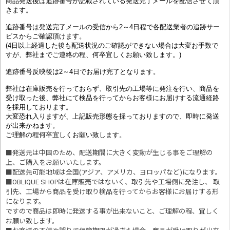
商品発送後は追跡番号が記載されている発送完了メールを配信させて頂
きます。
追跡番号は発送完了メールの受信から2～4日程で各配送業者の追跡サー
ビスからご確認頂けます。
(4日以上経過した後も配送状況のご確認ができない場合は大変お手数で
すが、弊社までご連絡の程、何卒宜しくお願い致します。)
追跡番号反映後は2～4日でお届け完了となります。
弊社は在庫販売を行っておらず、取引先の工場等に発注を行い、商品を
受け取った後、弊社にて検品を行ってからお客様にお届けする流通経路
を採用しております。
大変恐れ入りますが、上記販売形態を採っておりますので、即時に発送
が出来かねます。
ご理解の程何卒宜しくお願い致します。
■発送元は中国のため、配送期間に大きく変動が生じる事をご理解の
上、ご購入をお願いいたします。
■配送先可能地域は全国(アジア、アメリカ、ヨロッパなど)になります。
■OBLIQUE SHOPは在庫販売ではないく、取引先や工場側に発注し、 取
引先、工場から商品を受け取り検品を行ってからお客様にお届けする形
になります。
ですので商品は即時に発送する事が出来ないこと、ご理解の程、宜しく
お願い致します。