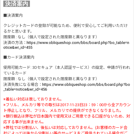
決済案内
■
決済案内
クレジットカードの登録が可能なため、便利で安心してご利用いただけ
るかと思います。
限度額 : なし（個人で設定された限度額と異なります）
決済の方法
：
https://www.obliqueshop.com/bbs/board.php?bo_table=n
otice&wr_id=455
■
カード決済案内
使用可能カード: 3Dセキュア（本人認証サービス）の設定、申請が行われ
ているカード
限度額 : なし（個人で設定された限度額と異なります）
決済失敗になる場合
：
https://www.obliqueshop.com/bbs/board.php?bo
_table=notice&wr_id=456
※着払い対応は致しておりません。
※フリル、メルカリ等での取引は2017-11-23日23：59：00から全アカウン
ト停止しとなり、フリル、メルカリでの提供ができなくなりました。
※銀行振込は弊社が日本国内で使用又はご用意できる口座がないため、対
応する事が出来ません。
※弊社では分割払い、後払いは対応しておりません。(お客様のカード会
社によっては後から分割払い等のサービスをご提供されている場合がご