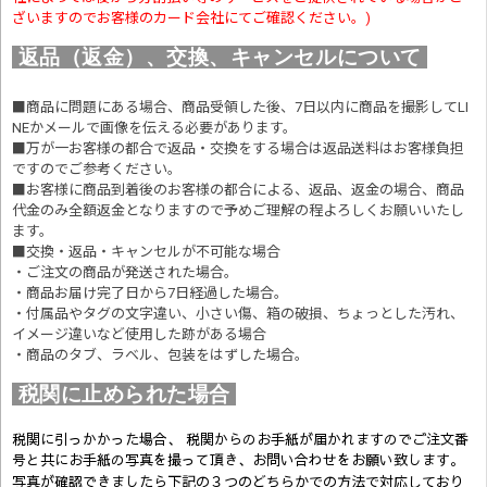
ざいますのでお客様のカード会社にてご確認ください。)
返品（返金）、交換、キャンセルについて
■商品に問題にある場合、商品受領した後、7日以内に商品を撮影してLI
NEかメールで画像を伝える必要があります。
■万が一お客様の都合で返品・交換をする場合は返品送料はお客様負担
ですのでご参考ください。
■お客様に商品到着後のお客様の都合による、返品、返金の場合、商品
代金のみ全額返金となりますので予めご理解の程よろしくお願いいたし
ます。
■交換・返品・キャンセルが不可能な場合
・ご注文の商品が発送された場合。
・商品お届け完了日から7日経過した場合。
・付属品やタグの文字違い、小さい傷、箱の破損、ちょっとした汚れ、
イメージ違いなど使用した跡がある場合
・商品のタブ、ラベル、包装をはずした場合。
税関に止められた場合
税関に引っかかった場合、 税関からのお手紙が届かれますのでご注文番
号と共にお手紙の写真を撮って頂き、お問い合わせをお願い致します。
写真が確認できましたら
下記の３つのどちらかでの方法で対応しており