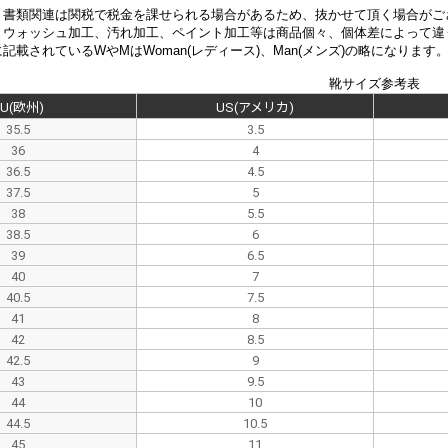
、書類関連は関税で税金を課せられる場合があるため、抜かせて頂く場合がご
、
ウォッシュ加工、汚れ加工、ペイント加工等は商品個々、個体差によって違
記載されているWやMはWoman(レディース)、Man(メンズ)の略になります
靴サイズ参考表
EU(欧州)
US(アメリカ)
35.5
3.5
36
4
36.5
4.5
37.5
5
38
5.5
38.5
6
39
6.5
40
7
40.5
7.5
41
8
42
8.5
42.5
9
43
9.5
44
10
44.5
10.5
45
11