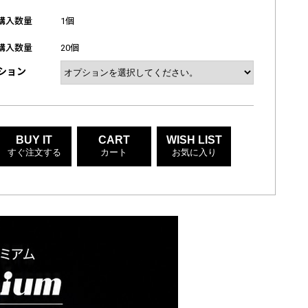
購入数量
1個
購入数量
20個
ション
BUY IT
CART
WISH LIST
すぐ注文する
カート
お気に入り