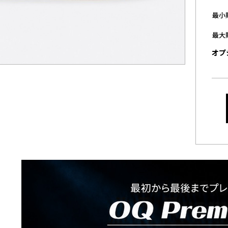
最小
最大
オプ