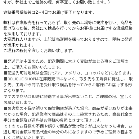
すが、弊社までご連絡の程、何卒宜しくお願い致します。)
追跡番号反映後は2～4日でお届け完了となります。
弊社は在庫販売を行っておらず、取引先の工場等に発注を行い、商品を
受け取った後、弊社にて検品を行ってからお客様にお届けする流通経路
を採用しております。
大変恐れ入りますが、上記販売形態を採っておりますので、即時に発送
が出来かねます。
ご理解の程何卒宜しくお願い致します。
■発送元は中国のため、配送期間に大きく変動が生じる事をご理解の
上、ご購入をお願いいたします。
■配送先可能地域は全国(アジア、アメリカ、ヨロッパなど)になります。
■OBLIQUE SHOPは在庫販売ではないく、取引先や工場側に発注し、 取
引先、工場から商品を受け取り検品を行ってからお客様にお届けする形
になります。
ですので商品は即時に発送する事が出来ないこと、ご理解の程、宜しく
お願い致します。
■お客様の不備や誤りで保管期限が過ぎた場合、商品が受け取りが出来
なかった場合、配送業者で商品はそのまま破棄されるため、商品代金の
半分の金額及び送料はお客様の負担とさせて頂きます。
ですのでお客様の不備や誤りで商品が受け取りが出来なかった場合、お
返し可能金額は商品代金の半分のみになりますので予めご理解の程よろ
しくお願いいたします。