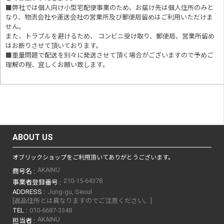
■
弊社では個人向け小型宅配便事業のため、お届け先は個人住所のみと
なり、物流会社や運送会社の営業所及び郵便局留めはご利用いただけま
せん。
また、トラブルを避けるため、 コンビニ受け取り、郵便局、営業所留め
はお断りさせて頂いております。
■重量問題で配送を別々に発送させて頂く場合がございますので予めご
理解の程、宜しくお願い致します。
ABOUT US
オブリックショップをご利用頂いてありがとうございます。
AKAINU
商号名 :
210-15-64378
事業者登録番号 :
ADDRESS :
Jung-gu, Seoul
[返品住所とは異なりますのでご注意ください。]
TEL :
010-6687-3348
AKAINU
担当者 :