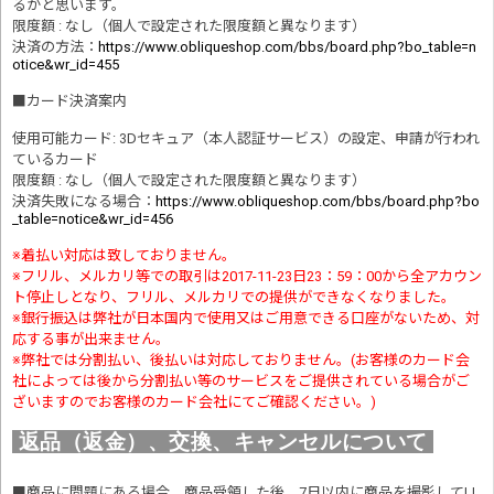
るかと思います。
限度額 : なし（個人で設定された限度額と異なります）
決済の方法
：
https://www.obliqueshop.com/bbs/board.php?bo_table=n
otice&wr_id=455
■
カード決済案内
使用可能カード: 3Dセキュア（本人認証サービス）の設定、申請が行われ
ているカード
限度額 : なし（個人で設定された限度額と異なります）
決済失敗になる場合
：
https://www.obliqueshop.com/bbs/board.php?bo
_table=notice&wr_id=456
※着払い対応は致しておりません。
※フリル、メルカリ等での取引は2017-11-23日23：59：00から全アカウン
ト停止しとなり、フリル、メルカリでの提供ができなくなりました。
※銀行振込は弊社が日本国内で使用又はご用意できる口座がないため、対
応する事が出来ません。
※弊社では分割払い、後払いは対応しておりません。(お客様のカード会
社によっては後から分割払い等のサービスをご提供されている場合がご
ざいますのでお客様のカード会社にてご確認ください。)
返品（返金）、交換、キャンセルについて
■商品に問題にある場合、商品受領した後、7日以内に商品を撮影してLI