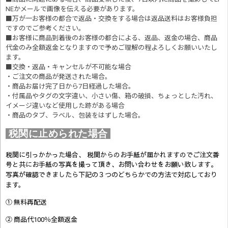
NEかメールで画像を伝える必要があります。
■万が一お客様の都合で返品・交換をする場合は返品送料はお客様負担
ですのでご参考ください。
■お客様に商品到着後のお客様の都合による、返品、返金の場合、商品
代金のみ全額返金となりますので予めご理解の程よろしくお願いいたし
ます。
■交換・返品・キャンセルが不可能な場合
・ご注文の商品が発送された場合。
・商品お届け完了日から7日経過した場合。
・付属品やタグの文字違い、小さい傷、箱の破損、ちょっとした汚れ、
イメージ違いなど使用した跡がある場合
・商品のタブ、ラベル、包装をはずした場合。
税関に止められた場合
税関に引っかかった場合、 税関からのお手紙が届かれますのでご注文番
号と共にお手紙の写真を撮って頂き、お問い合わせをお願い致します。
写真が確認できましたら
下記の３つのどちらかでの方法で対応しており
ます。
① 無料再配送
② 商品代100％全額返金