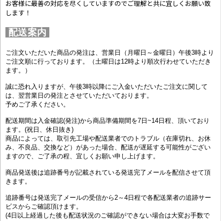
お客様に最善の対応を尽くしていますのでご理解と共に宜しくお願い致
します！
配送案内
ご注文いただいた商品の発注は、営業日（月曜日～金曜日）午後3時より
ご注文順に行っております。（土曜日は12時より順次行わせていただき
ます。）
誠に恐れ入りますが、午後3時以降にご入金いただいたご注文に関して
は、翌営業日の発注とさせていただいております。
予めご了承ください。
配送期間は入金確認(発注)から商品準備期間を7日~14日程、頂いており
ます。(祝日、休日抜き)
商品によっては、取引先工場や配送業者でのトラブル（在庫切れ、お休
み、不良品、交換など）があった場合、配送が遅延する可能性がござい
ますので、ご了承の程、宜しくお願い申し上げます。
商品発送後は追跡番号が記載されている発送完了メールを配信させて頂
きます。
追跡番号は発送完了メールの受信から2～4日程で各配送業者の追跡サー
ビスからご確認頂けます。
(4日以上経過した後も配送状況のご確認ができない場合は大変お手数で