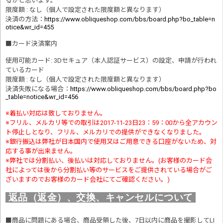
るかと思います。
限度額 : なし（個人で設定された限度額と異なります）
決済の方法
：
https://www.obliqueshop.com/bbs/board.php?bo_table=n
otice&wr_id=455
■
カード決済案内
使用可能カード: 3Dセキュア（本人認証サービス）の設定、申請が行われ
ているカード
限度額 : なし（個人で設定された限度額と異なります）
決済失敗になる場合
：
https://www.obliqueshop.com/bbs/board.php?bo
_table=notice&wr_id=456
※着払い対応は致しておりません。
※フリル、メルカリ等での取引は2017-11-23日23：59：00から全アカウン
ト停止しとなり、フリル、メルカリでの提供ができなくなりました。
※銀行振込は弊社が日本国内で使用又はご用意できる口座がないため、対
応する事が出来ません。
※弊社では分割払い、後払いは対応しておりません。(お客様のカード会
社によっては後から分割払い等のサービスをご提供されている場合がご
ざいますのでお客様のカード会社にてご確認ください。)
返品（返金）、交換、キャンセルについて
■商品に問題にある場合、商品受領した後、7日以内に商品を撮影してLI