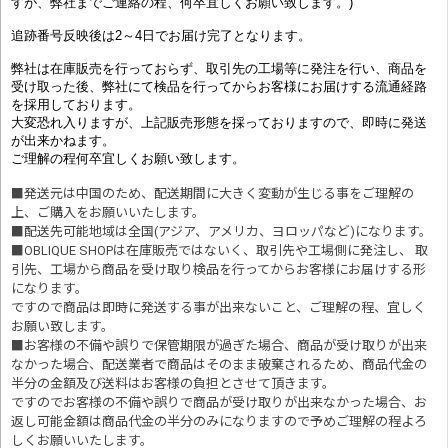
すが、弊社までご連絡の程、何卒宜しくお願い致します。)
追跡番号反映後は2～4日でお届け完了となります。
弊社は在庫販売を行っておらず、取引先の工場等に発注を行い、商品を
受け取った後、弊社にて検品を行ってからお客様にお届けする流通経路
を採用しております。
大変恐れ入りますが、上記販売形態を採っておりますので、即時に発送
が出来かねます。
ご理解の程何卒宜しくお願い致します。
■発送元は中国のため、配送期間に大きく変動が生じる事をご理解の
上、ご購入をお願いいたします。
■配送先可能地域は全国(アジア、アメリカ、ヨロッパなど)になります。
■OBLIQUE SHOPは在庫販売ではないく、取引先や工場側に発注し、 取
引先、工場から商品を受け取り検品を行ってからお客様にお届けする形
になります。
ですので商品は即時に発送する事が出来ないこと、ご理解の程、宜しく
お願い致します。
■お客様の不備や誤りで保管期限が過ぎた場合、商品が受け取りが出来
なかった場合、配送業者で商品はそのまま破棄されるため、商品代金の
半分の金額及び送料はお客様の負担とさせて頂きます。
ですのでお客様の不備や誤りで商品が受け取りが出来なかった場合、お
返し可能金額は商品代金の半分のみになりますので予めご理解の程よろ
しくお願いいたします。