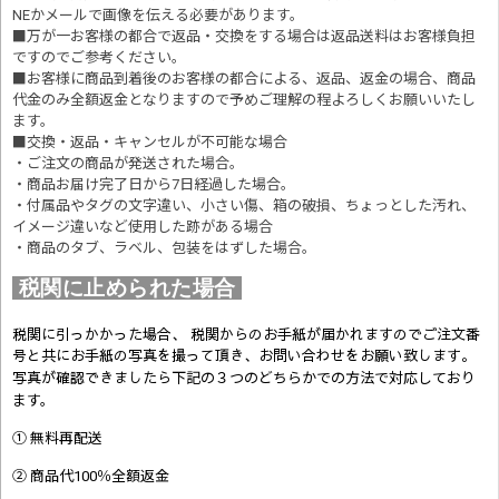
NEかメールで画像を伝える必要があります。
■万が一お客様の都合で返品・交換をする場合は返品送料はお客様負担
ですのでご参考ください。
■お客様に商品到着後のお客様の都合による、返品、返金の場合、商品
代金のみ全額返金となりますので予めご理解の程よろしくお願いいたし
ます。
■交換・返品・キャンセルが不可能な場合
・ご注文の商品が発送された場合。
・商品お届け完了日から7日経過した場合。
・付属品やタグの文字違い、小さい傷、箱の破損、ちょっとした汚れ、
イメージ違いなど使用した跡がある場合
・商品のタブ、ラベル、包装をはずした場合。
税関に止められた場合
税関に引っかかった場合、 税関からのお手紙が届かれますのでご注文番
号と共にお手紙の写真を撮って頂き、お問い合わせをお願い致します。
写真が確認できましたら
下記の３つのどちらかでの方法で対応しており
ます。
① 無料再配送
② 商品代100％全額返金