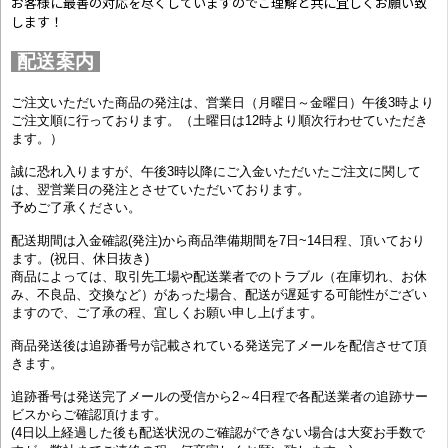
お客様に最善の対応を尽くしていますのでご理解と共に宜しくお願い致
します！
配送案内
ご注文いただいた商品の発注は、営業日（月曜日～金曜日）午後3時より
ご注文順に行っております。（土曜日は12時より順次行わせていただき
ます。）
誠に恐れ入りますが、午後3時以降にご入金いただいたご注文に関して
は、翌営業日の発注とさせていただいております。
予めご了承ください。
配送期間は入金確認(発注)から商品準備期間を7日~14日程、頂いており
ます。(祝日、休日抜き)
商品によっては、取引先工場や配送業者でのトラブル（在庫切れ、お休
み、不良品、交換など）があった場合、配送が遅延する可能性がござい
ますので、ご了承の程、宜しくお願い申し上げます。
商品発送後は追跡番号が記載されている発送完了メールを配信させて頂
きます。
追跡番号は発送完了メールの受信から2～4日程で各配送業者の追跡サー
ビスからご確認頂けます。
(4日以上経過した後も配送状況のご確認ができない場合は大変お手数で