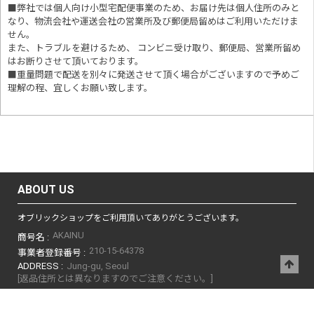
■
弊社では個人向け小型宅配便事業のため、お届け先は個人住所のみと
なり、物流会社や運送会社の営業所及び郵便局留めはご利用いただけま
せん。
また、トラブルを避けるため、 コンビニ受け取り、郵便局、営業所留め
はお断りさせて頂いております。
■重量問題で配送を別々に発送させて頂く場合がございますので予めご
理解の程、宜しくお願い致します。
ABOUT US
オブリックショップをご利用頂いてありがとうございます。
AKAINU
商号名 :
210-15-64378
事業者登録番号 :
ADDRESS :
Jung-gu, Seoul
[返品住所とは異なりますのでご注意ください。]
TEL :
010-6687-3348
AKAINU
担当者 :