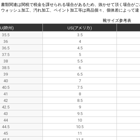
、書類関連は関税で税金を課せられる場合があるため、抜かせて頂く場合がご
、
ウォッシュ加工、汚れ加工、ペイント加工等は商品個々、個体差によって違
靴サイズ参考表
EU(欧州)
US(アメリカ)
35.5
3.5
36
4
36.5
4.5
37.5
5
38
5.5
38.5
6
39
6.5
40
7
40.5
7.5
41
8
42
8.5
42.5
9
43
9.5
44
10
44.5
10.5
45
11
45.5
11.5