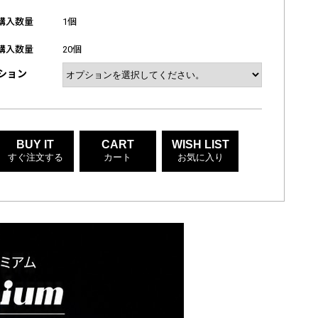
購入数量
1個
購入数量
20個
ション
BUY IT
CART
WISH LIST
すぐ注文する
カート
お気に入り