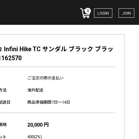
0
LOGIN
JOIN
 Infini Hike TC サンダル ブラック ブラッ
1162570
ご注文の際の支払い
方法
海外配送
配送日
商品準備期間7日～14日
20,000 円
価格
400(2%)
ント