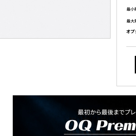
最小
最大
オプ