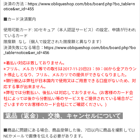
決済の方法
：
https://www.obliqueshop.com/bbs/board.php?bo_table=n
otice&wr_id=455
■
カード決済案内
使用可能カード: 3Dセキュア（本人認証サービス）の設定、申請が行われ
ているカード
限度額 : なし（個人で設定された限度額と異なります）
決済失敗になる場合
：
https://www.obliqueshop.com/bbs/board.php?bo
_table=notice&wr_id=456
※着払い対応は致しておりません。
※フリル、メルカリ等での取引は2017-11-23日23：59：00から全アカウン
ト停止しとなり、フリル、メルカリでの提供ができなくなりました。
※銀行振込は弊社が日本国内で使用又はご用意できる口座がないため、対
応する事が出来ません。
※弊社では分割払い、後払いは対応しておりません。(お客様のカード会
社によっては後から分割払い等のサービスをご提供されている場合がご
ざいますのでお客様のカード会社にてご確認ください。)
返品（返金）、交換、キャンセルについて
■商品に問題にある場合、商品受領した後、7日以内に商品を撮影してLI
NEかメールで画像を伝える必要があります。