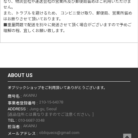
なり、物流会社や運送会社の営業所及び郵便局留めはご利用いただけま
せん。
また、トラブルを避けるため、 コンビニ受け取り、郵便局、営業所留め
はお断りさせて頂いております。
■重量問題で配送を別々に発送させて頂く場合がございますので予めご
理解の程、宜しくお願い致します。
ABOUT US
オブリックショップをご利用頂いてありがとうございます。
AKAINU
商号名 :
210-15-64378
事業者登録番号 :
ADDRESS :
Jung-gu, Seoul
[返品住所とは異なりますのでご注意ください。]
TEL :
010-6687-3348
AKAINU
担当者 :
obliquecs@gmail.com
メールアドレス :