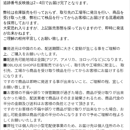
追跡番号反映後は2～4日でお届け完了となります。
弊社は在庫販売を行っておらず、取引先の工場等に発注を行い、商品を
受け取った後、弊社にて検品を行ってからお客様にお届けする流通経路
を採用しております。
大変恐れ入りますが、上記販売形態を採っておりますので、即時に発送
が出来かねます。
ご理解の程何卒宜しくお願い致します。
■発送元は中国のため、配送期間に大きく変動が生じる事をご理解の
上、ご購入をお願いいたします。
■配送先可能地域は全国(アジア、アメリカ、ヨロッパなど)になります。
■OBLIQUE SHOPは在庫販売ではないく、取引先や工場側に発注し、 取
引先、工場から商品を受け取り検品を行ってからお客様にお届けする形
になります。
ですので商品は即時に発送する事が出来ないこと、ご理解の程、宜しく
お願い致します。
■お客様の不備や誤りで保管期限が過ぎた場合、商品が受け取りが出来
なかった場合、配送業者で商品はそのまま破棄されるため、商品代金の
半分の金額及び送料はお客様の負担とさせて頂きます。
ですのでお客様の不備や誤りで商品が受け取りが出来なかった場合、お
返し可能金額は商品代金の半分のみになりますので予めご理解の程よろ
しくお願いいたします。
■
弊社では個人向け小型宅配便事業のため、お届け先は個人住所のみと