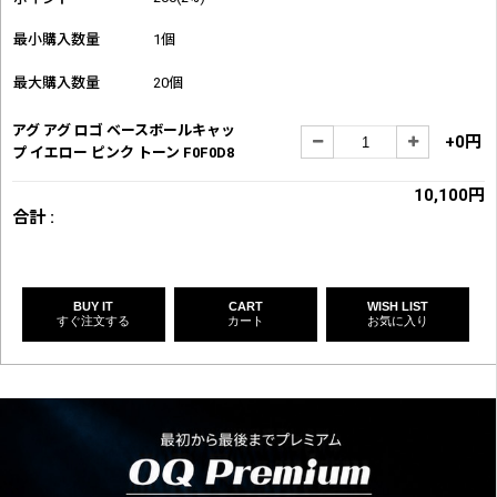
最小購入数量
1個
最大購入数量
20個
アグ アグ ロゴ ベースボールキャッ
+0円
プ イエロー ピンク トーン F0F0D8
10,100円
合計 :
BUY IT
CART
WISH LIST
すぐ注文する
カート
お気に入り