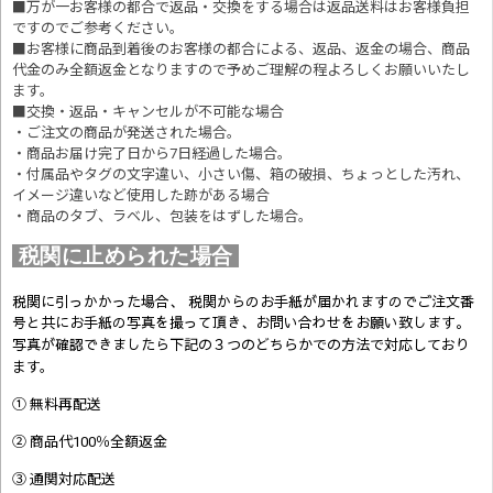
■万が一お客様の都合で返品・交換をする場合は返品送料はお客様負担
ですのでご参考ください。
■お客様に商品到着後のお客様の都合による、返品、返金の場合、商品
代金のみ全額返金となりますので予めご理解の程よろしくお願いいたし
ます。
■交換・返品・キャンセルが不可能な場合
・ご注文の商品が発送された場合。
・商品お届け完了日から7日経過した場合。
・付属品やタグの文字違い、小さい傷、箱の破損、ちょっとした汚れ、
イメージ違いなど使用した跡がある場合
・商品のタブ、ラベル、包装をはずした場合。
税関に止められた場合
税関に引っかかった場合、 税関からのお手紙が届かれますのでご注文番
号と共にお手紙の写真を撮って頂き、お問い合わせをお願い致します。
写真が確認できましたら
下記の３つのどちらかでの方法で対応しており
ます。
① 無料再配送
② 商品代100％全額返金
③ 通関対応配送