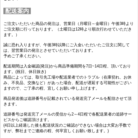
配送案内
ご注文いただいた商品の発注は、営業日（月曜日～金曜日）午後3時より
ご注文順に行っております。（土曜日は12時より順次行わせていただき
ます。）
誠に恐れ入りますが、午後3時以降にご入金いただいたご注文に関して
は、翌営業日の発注とさせていただいております。
予めご了承ください。
配送期間は入金確認(発注)から商品準備期間を7日~14日程、頂いており
ます。(祝日、休日抜き)
商品によっては、取引先工場や配送業者でのトラブル（在庫切れ、お休
み、不良品、交換など）があった場合、配送が遅延する可能性がござい
ますので、ご了承の程、宜しくお願い申し上げます。
商品発送後は追跡番号が記載されている発送完了メールを配信させて頂
きます。
追跡番号は発送完了メールの受信から2～4日程で各配送業者の追跡サー
ビスからご確認頂けます。
(4日以上経過した後も配送状況のご確認ができない場合は大変お手数で
すが、弊社までご連絡の程、何卒宜しくお願い致します。)