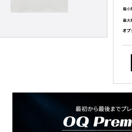
最小
最大
オプ