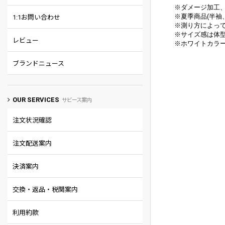
※ダメージ加工
※
夏季商品(半袖
1:1お問い合わせ
※
測り方によって
※
サイズ感は体
レビュー
※
ホワイトカラ
ブランドニュース
OUR SERVICES
サビース案内
注文状況確認
注文配送案内
決済案内
交換・返品・税関案内
利用約款