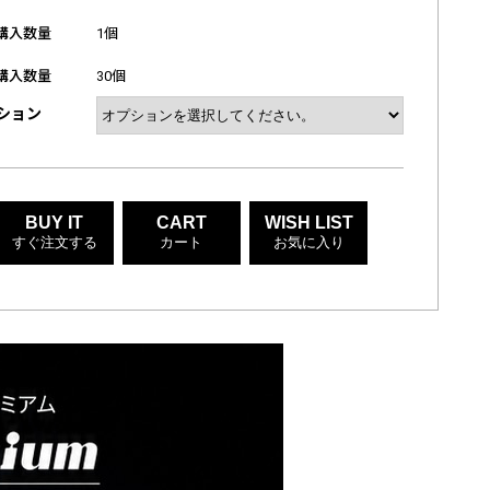
購入数量
1個
購入数量
30個
ション
BUY IT
CART
WISH LIST
すぐ注文する
カート
お気に入り