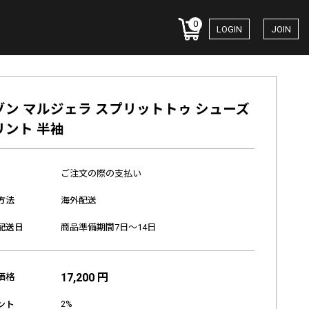
0
LOGIN
JOIN
ゾン マルジェラ スプリットトゥ シューズ
リント 半袖
ご注文の際の支払い
方法
海外配送
配送日
商品準備期間7日～14日
17,200 円
価格
2%
ント