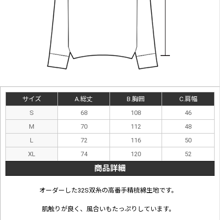
サイズ
A.総丈
B.胸囲
C.肩幅
S
68
108
46
M
70
112
48
L
72
116
50
XL
74
120
52
商品詳細
オーダーした32S双糸の高番手精梳綿生地です。
肌触りが良く、風合いもたっぷりしています。