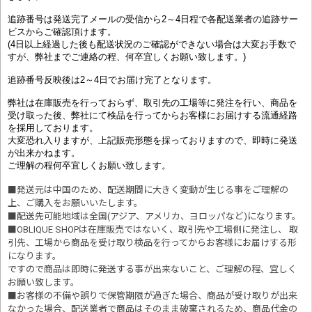
追跡番号は発送完了メールの受信から2～4日程で各配送業者の追跡サー
ビスからご確認頂けます。
(4日以上経過した後も配送状況のご確認ができない場合は大変お手数で
すが、弊社までご連絡の程、何卒宜しくお願い致します。)
追跡番号反映後は2～4日でお届け完了となります。
弊社は在庫販売を行っておらず、取引先の工場等に発注を行い、商品を
受け取った後、弊社にて検品を行ってからお客様にお届けする流通経路
を採用しております。
大変恐れ入りますが、上記販売形態を採っておりますので、即時に発送
が出来かねます。
ご理解の程何卒宜しくお願い致します。
■発送元は中国のため、配送期間に大きく変動が生じる事をご理解の
上、ご購入をお願いいたします。
■配送先可能地域は全国(アジア、アメリカ、ヨロッパなど)になります。
■OBLIQUE SHOPは在庫販売ではないく、取引先や工場側に発注し、 取
引先、工場から商品を受け取り検品を行ってからお客様にお届けする形
になります。
ですので商品は即時に発送する事が出来ないこと、ご理解の程、宜しく
お願い致します。
■お客様の不備や誤りで保管期限が過ぎた場合、商品が受け取りが出来
なかった場合、配送業者で商品はそのまま破棄されるため、商品代金の