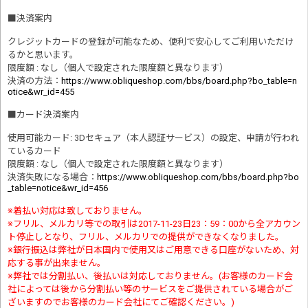
■
決済案内
クレジットカードの登録が可能なため、便利で安心してご利用いただけ
るかと思います。
限度額 : なし（個人で設定された限度額と異なります）
決済の方法
：
https://www.obliqueshop.com/bbs/board.php?bo_table=n
otice&wr_id=455
■
カード決済案内
使用可能カード: 3Dセキュア（本人認証サービス）の設定、申請が行われ
ているカード
限度額 : なし（個人で設定された限度額と異なります）
決済失敗になる場合
：
https://www.obliqueshop.com/bbs/board.php?bo
_table=notice&wr_id=456
※着払い対応は致しておりません。
※フリル、メルカリ等での取引は2017-11-23日23：59：00から全アカウン
ト停止しとなり、フリル、メルカリでの提供ができなくなりました。
※銀行振込は弊社が日本国内で使用又はご用意できる口座がないため、対
応する事が出来ません。
※弊社では分割払い、後払いは対応しておりません。(お客様のカード会
社によっては後から分割払い等のサービスをご提供されている場合がご
ざいますのでお客様のカード会社にてご確認ください。)