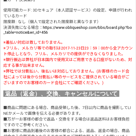
使用可能カード: 3Dセキュア（本人認証サービス）の設定、申請が行われ
ているカード
限度額 : なし（個人で設定された限度額と異なります）
決済失敗になる場合
：
https://www.obliqueshop.com/bbs/board.php?bo
_table=notice&wr_id=456
※着払い対応は致しておりません。
※フリル、メルカリ等での取引は2017-11-23日23：59：00から全アカウン
ト停止しとなり、フリル、メルカリでの提供ができなくなりました。
※銀行振込は弊社が日本国内で使用又はご用意できる口座がないため、対
応する事が出来ません。
※弊社では分割払い、後払いは対応しておりません。(お客様のカード会
社によっては後から分割払い等のサービスをご提供されている場合がご
ざいますのでお客様のカード会社にてご確認ください。)
返品（返金）、交換、キャンセルについて
■商品に問題にある場合、商品受領した後、7日以内に商品を撮影してLI
NEかメールで画像を伝える必要があります。
■万が一お客様の都合で返品・交換をする場合は返品送料はお客様負担
ですのでご参考ください。
■お客様に商品到着後のお客様の都合による、返品、返金の場合、商品