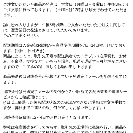
ご注文いただいた商品の発注は、営業日（月曜日～金曜日）午後3時より
ご注文順に行っております。（土曜日は12時より順次行わせていただき
ます。）
誠に恐れ入りますが、午後3時以降にご入金いただいたご注文に関して
は、翌営業日の発注とさせていただいております。
予めご了承ください。
配送期間は入金確認(発注)から商品準備期間を7日~14日程、頂いており
ます。(祝日、休日抜き)
商品によっては、取引先工場や配送業者でのトラブル（在庫切れ、お休
み、不良品、交換など）があった場合、配送が遅延する可能性がござい
ますので、ご了承の程、宜しくお願い申し上げます。
商品発送後は追跡番号が記載されている発送完了メールを配信させて頂
きます。
追跡番号は発送完了メールの受信から2～4日程で各配送業者の追跡サー
ビスからご確認頂けます。
(4日以上経過した後も配送状況のご確認ができない場合は大変お手数で
すが、弊社までご連絡の程、何卒宜しくお願い致します。)
追跡番号反映後は2～4日でお届け完了となります。
弊社は在庫販売を行っておらず、取引先の工場等に発注を行い、商品を
受け取った後、弊社にて検品を行ってからお客様にお届けする流通経路