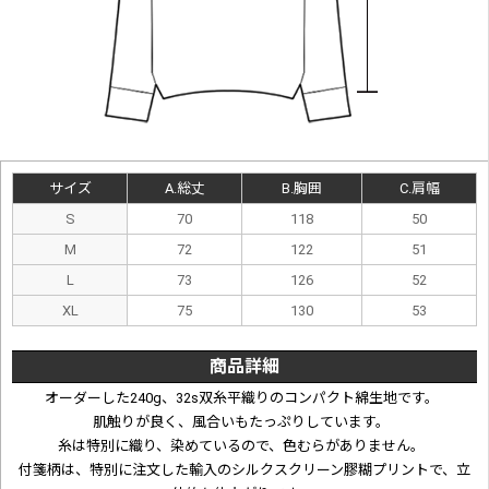
サイズ
A.総丈
B.胸囲
C.肩幅
S
70
118
50
M
72
122
51
L
73
126
52
XL
75
130
53
商品詳細
オーダーした240g、32s双糸平織りのコンパクト綿生地です。
肌触りが良く、風合いもたっぷりしています。
糸は特別に織り、染めているので、色むらがありません。
付箋柄は、特別に注文した輸入のシルクスクリーン膠糊プリントで、立