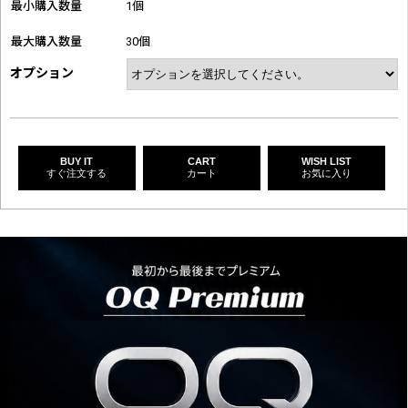
最小購入数量
1個
最大購入数量
30個
オプション
BUY IT
CART
WISH LIST
すぐ注文する
カート
お気に入り