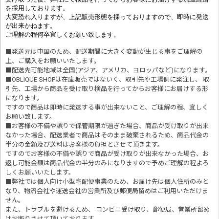
を採用しております。
大変恐れ入りますが、上記販売形態を採っておりますので、即時に発送
が出来かねます。
ご理解の程何卒宜しくお願い致します。
■発送元は中国のため、配送期間に大きく変動が生じる事をご理解の
上、ご購入をお願いいたします。
■配送先可能地域は全国(アジア、アメリカ、ヨロッパなど)になります。
■OBLIQUE SHOPは在庫販売ではないく、取引先や工場側に発注し、 取
引先、工場から商品を受け取り検品を行ってからお客様にお届けする形
になります。
ですので商品は即時に発送する事が出来ないこと、ご理解の程、宜しく
お願い致します。
■お客様の不備や誤りで保管期限が過ぎた場合、商品が受け取りが出来
なかった場合、配送業者で商品はそのまま破棄されるため、商品代金の
半分の金額及び送料はお客様の負担とさせて頂きます。
ですのでお客様の不備や誤りで商品が受け取りが出来なかった場合、お
返し可能金額は商品代金の半分のみになりますので予めご理解の程よろ
しくお願いいたします。
■
弊社では個人向け小型宅配便事業のため、お届け先は個人住所のみと
なり、物流会社や運送会社の営業所及び郵便局留めはご利用いただけま
せん。
また、トラブルを避けるため、 コンビニ受け取り、郵便局、営業所留め
はお断りさせて頂いております。