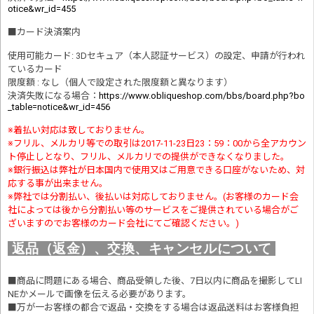
otice&wr_id=455
■
カード決済案内
使用可能カード: 3Dセキュア（本人認証サービス）の設定、申請が行われ
ているカード
限度額 : なし（個人で設定された限度額と異なります）
決済失敗になる場合
：
https://www.obliqueshop.com/bbs/board.php?bo
_table=notice&wr_id=456
※着払い対応は致しておりません。
※フリル、メルカリ等での取引は2017-11-23日23：59：00から全アカウン
ト停止しとなり、フリル、メルカリでの提供ができなくなりました。
※銀行振込は弊社が日本国内で使用又はご用意できる口座がないため、対
応する事が出来ません。
※弊社では分割払い、後払いは対応しておりません。(お客様のカード会
社によっては後から分割払い等のサービスをご提供されている場合がご
ざいますのでお客様のカード会社にてご確認ください。)
返品（返金）、交換、キャンセルについて
■商品に問題にある場合、商品受領した後、7日以内に商品を撮影してLI
NEかメールで画像を伝える必要があります。
■万が一お客様の都合で返品・交換をする場合は返品送料はお客様負担