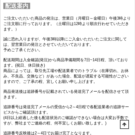
配送案内
ご注文いただいた商品の発注は、営業日（月曜日～金曜日）午後3時より
ご注文順に行っております。（土曜日は12時より順次行わせていただき
ます。）
誠に恐れ入りますが、午後3時以降にご入金いただいたご注文に関して
は、翌営業日の発注とさせていただいております。
予めご了承ください。
配送期間は入金確認(発注)から商品準備期間を7日~14日程、頂いており
ます。(祝日、休日抜き)
商品によっては、取引先工場や配送業者でのトラブル（在庫切れ、お休
み、不良品、交換など）があった場合、配送が遅延する可能性がござい
ますので、ご了承の程、宜しくお願い申し上げます。
商品発送後は追跡番号が記載されている発送完了メールを配信させて頂
きます。
追跡番号は発送完了メールの受信から2～4日程で各配送業者の追跡サー
ビスからご確認頂けます。
(4日以上経過した後も配送状況のご確認ができない場合は大変お手数で
すが、弊社までご連絡の程、何卒宜しくお願い致します。)
追跡番号反映後は2～4日でお届け完了となります。