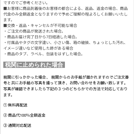
ですのでご参考ください。
■お客様に商品到着後のお客様の都合による、返品、返金の場合、商品
代金のみ全額返金となりますので予めご理解の程よろしくお願いいたし
ます。
■交換・返品・キャンセルが不可能な場合
・ご注文の商品が発送された場合。
・商品お届け完了日から7日経過した場合。
・付属品やタグの文字違い、小さい傷、箱の破損、ちょっとした汚れ、
イメージ違いなど使用した跡がある場合
・商品のタブ、ラベル、包装をはずした場合。
税関に止められた場合
税関に引っかかった場合、 税関からのお手紙が届かれますのでご注文番
号と共にお手紙の写真を撮って頂き、お問い合わせをお願い致します。
写真が確認できましたら
下記の３つのどちらかでの方法で対応しており
ます。
① 無料再配送
② 商品代100％全額返金
③ 通関対応配送