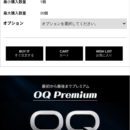
最小購入数量
1個
最大購入数量
30個
オプション
BUY IT
CART
WISH LIST
すぐ注文する
カート
お気に入り