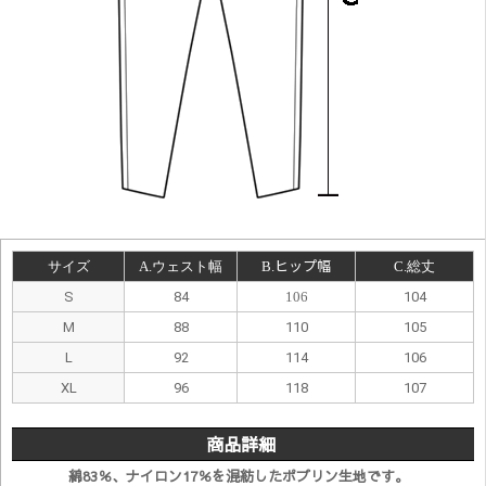
サイズ
A.ウェスト幅
B.
ヒップ幅
C.総丈
S
84
106
104
M
88
110
105
L
92
114
106
XL
96
118
107
商品詳細
綿83％、ナイロン17％を混紡したポプリン生地です。