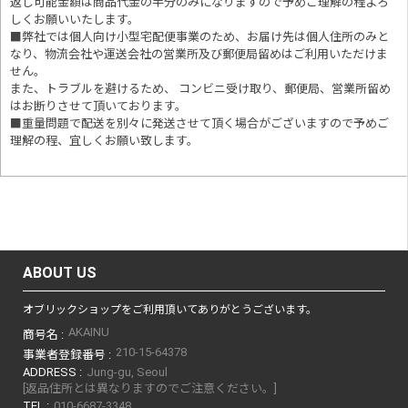
返し可能金額は商品代金の半分のみになりますので予めご理解の程よろ
しくお願いいたします。
■
弊社では個人向け小型宅配便事業のため、お届け先は個人住所のみと
なり、物流会社や運送会社の営業所及び郵便局留めはご利用いただけま
せん。
また、トラブルを避けるため、 コンビニ受け取り、郵便局、営業所留め
はお断りさせて頂いております。
■重量問題で配送を別々に発送させて頂く場合がございますので予めご
理解の程、宜しくお願い致します。
ABOUT US
オブリックショップをご利用頂いてありがとうございます。
AKAINU
商号名 :
210-15-64378
事業者登録番号 :
ADDRESS :
Jung-gu, Seoul
[返品住所とは異なりますのでご注意ください。]
TEL :
010-6687-3348