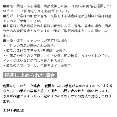
■商品に問題にある場合、商品受領した後、7日以内に商品を撮影してLI
NEかメールで画像を伝える必要があります。
■万が一お客様の都合で返品・交換をする場合は返品送料はお客様負担
ですのでご参考ください。
■お客様に商品到着後のお客様の都合による、返品、返金の場合、商品
代金のみ全額返金となりますので予めご理解の程よろしくお願いいたし
ます。
■交換・返品・キャンセルが不可能な場合
・ご注文の商品が発送された場合。
・商品お届け完了日から7日経過した場合。
・付属品やタグの文字違い、小さい傷、箱の破損、ちょっとした汚れ、
イメージ違いなど使用した跡がある場合
・商品のタブ、ラベル、包装をはずした場合。
税関に止められた場合
税関に引っかかった場合、 税関からのお手紙が届かれますのでご注文番
号と共にお手紙の写真を撮って頂き、お問い合わせをお願い致します。
写真が確認できましたら
下記の３つのどちらかでの方法で対応しており
ます。
① 無料再配送