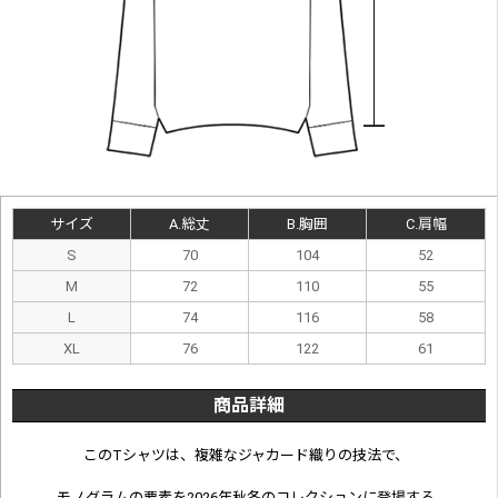
サイズ
A.総丈
B.胸囲
C.肩幅
S
70
104
52
M
72
110
55
L
74
116
58
XL
76
122
61
商品詳細
このTシャツは、複雑なジャカード織りの技法で、
モノグラムの要素を2026年秋冬のコレクションに登場する