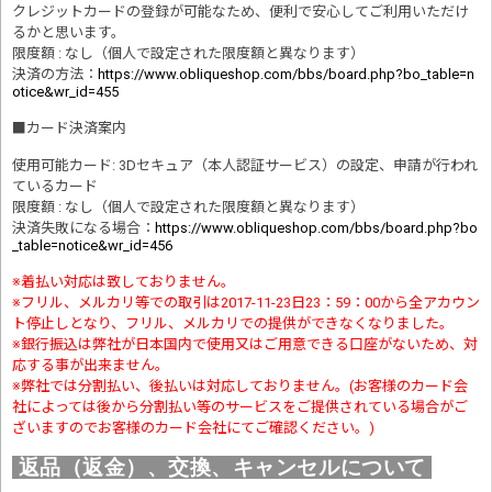
クレジットカードの登録が可能なため、便利で安心してご利用いただけ
るかと思います。
限度額 : なし（個人で設定された限度額と異なります）
決済の方法
：
https://www.obliqueshop.com/bbs/board.php?bo_table=n
otice&wr_id=455
■
カード決済案内
使用可能カード: 3Dセキュア（本人認証サービス）の設定、申請が行われ
ているカード
限度額 : なし（個人で設定された限度額と異なります）
決済失敗になる場合
：
https://www.obliqueshop.com/bbs/board.php?bo
_table=notice&wr_id=456
※着払い対応は致しておりません。
※フリル、メルカリ等での取引は2017-11-23日23：59：00から全アカウン
ト停止しとなり、フリル、メルカリでの提供ができなくなりました。
※銀行振込は弊社が日本国内で使用又はご用意できる口座がないため、対
応する事が出来ません。
※弊社では分割払い、後払いは対応しておりません。(お客様のカード会
社によっては後から分割払い等のサービスをご提供されている場合がご
ざいますのでお客様のカード会社にてご確認ください。)
返品（返金）、交換、キャンセルについて