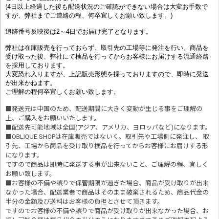
(4日以上経過した後も配送状況のご確認ができない場合は大変お手数で
すが、弊社までご連絡の程、何卒宜しくお願い致します。)
追跡番号反映後は2～4日でお届け完了となります。
弊社は在庫販売を行っておらず、取引先の工場等に発注を行い、商品を
受け取った後、弊社にて検品を行ってからお客様にお届けする流通経路
を採用しております。
大変恐れ入りますが、上記販売形態を採っておりますので、即時に発送
が出来かねます。
ご理解の程何卒宜しくお願い致します。
■発送元は中国のため、配送期間に大きく変動が生じる事をご理解の
上、ご購入をお願いいたします。
■配送先可能地域は全国(アジア、アメリカ、ヨロッパなど)になります。
■OBLIQUE SHOPは在庫販売ではないく、取引先や工場側に発注し、 取
引先、工場から商品を受け取り検品を行ってからお客様にお届けする形
になります。
ですので商品は即時に発送する事が出来ないこと、ご理解の程、宜しく
お願い致します。
■お客様の不備や誤りで保管期限が過ぎた場合、商品が受け取りが出来
なかった場合、配送業者で商品はそのまま破棄されるため、商品代金の
半分の金額及び送料はお客様の負担とさせて頂きます。
ですのでお客様の不備や誤りで商品が受け取りが出来なかった場合、お