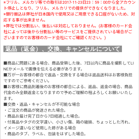
※フリル、メルカリ等での取引は2017-11-23日23：59：00から全アカウン
ト停止しとなり、フリル、メルカリでの提供ができなくなりました。
※銀行振込は弊社が日本国内で使用又はご用意できる口座がないため、対
応する事が出来ません。
※弊社では分割払い、後払いは対応しておりません。(お客様のカード会
社によっては後から分割払い等のサービスをご提供されている場合がご
ざいますのでお客様のカード会社にてご確認ください。)
返品（返金）、交換、キャンセルについて
■商品に問題にある場合、商品受領した後、7日以内に商品を撮影してLI
NEかメールで画像を伝える必要があります。
■万が一お客様の都合で返品・交換をする場合は返品送料はお客様負担
ですのでご参考ください。
■お客様に商品到着後のお客様の都合による、返品、返金の場合、商品
代金のみ全額返金となりますので予めご理解の程よろしくお願いいたし
ます。
■交換・返品・キャンセルが不可能な場合
・ご注文の商品が発送された場合。
・商品お届け完了日から7日経過した場合。
・付属品やタグの文字違い、小さい傷、箱の破損、ちょっとした汚れ、
イメージ違いなど使用した跡がある場合
・商品のタブ、ラベル、包装をはずした場合。