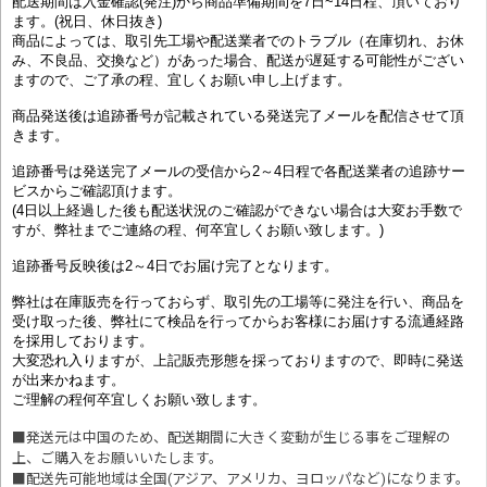
配送期間は入金確認(発注)から商品準備期間を7日~14日程、頂いており
ます。(祝日、休日抜き)
商品によっては、取引先工場や配送業者でのトラブル（在庫切れ、お休
み、不良品、交換など）があった場合、配送が遅延する可能性がござい
ますので、ご了承の程、宜しくお願い申し上げます。
商品発送後は追跡番号が記載されている発送完了メールを配信させて頂
きます。
追跡番号は発送完了メールの受信から2～4日程で各配送業者の追跡サー
ビスからご確認頂けます。
(4日以上経過した後も配送状況のご確認ができない場合は大変お手数で
すが、弊社までご連絡の程、何卒宜しくお願い致します。)
追跡番号反映後は2～4日でお届け完了となります。
弊社は在庫販売を行っておらず、取引先の工場等に発注を行い、商品を
受け取った後、弊社にて検品を行ってからお客様にお届けする流通経路
を採用しております。
大変恐れ入りますが、上記販売形態を採っておりますので、即時に発送
が出来かねます。
ご理解の程何卒宜しくお願い致します。
■発送元は中国のため、配送期間に大きく変動が生じる事をご理解の
上、ご購入をお願いいたします。
■配送先可能地域は全国(アジア、アメリカ、ヨロッパなど)になります。