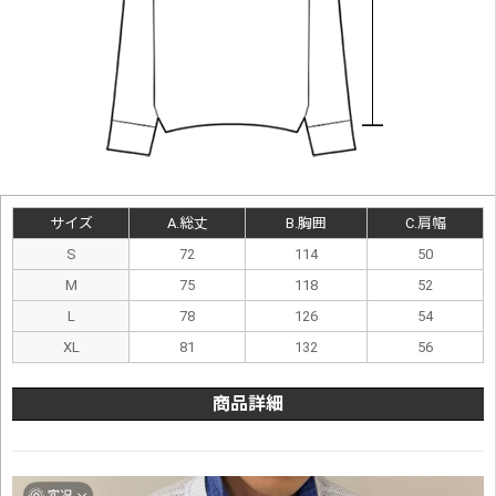
サイズ
A.総丈
B.胸囲
C.肩幅
S
72
114
50
M
75
118
52
L
78
126
54
XL
81
132
56
商品詳細