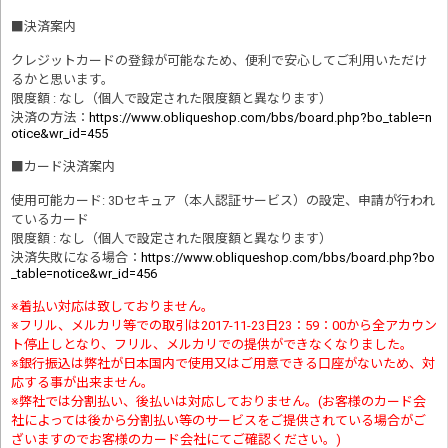
■
決済案内
クレジットカードの登録が可能なため、便利で安心してご利用いただけ
るかと思います。
限度額 : なし（個人で設定された限度額と異なります）
決済の方法
：
https://www.obliqueshop.com/bbs/board.php?bo_table=n
otice&wr_id=455
■
カード決済案内
使用可能カード: 3Dセキュア（本人認証サービス）の設定、申請が行われ
ているカード
限度額 : なし（個人で設定された限度額と異なります）
決済失敗になる場合
：
https://www.obliqueshop.com/bbs/board.php?bo
_table=notice&wr_id=456
※着払い対応は致しておりません。
※フリル、メルカリ等での取引は2017-11-23日23：59：00から全アカウン
ト停止しとなり、フリル、メルカリでの提供ができなくなりました。
※銀行振込は弊社が日本国内で使用又はご用意できる口座がないため、対
応する事が出来ません。
※弊社では分割払い、後払いは対応しておりません。(お客様のカード会
社によっては後から分割払い等のサービスをご提供されている場合がご
ざいますのでお客様のカード会社にてご確認ください。)