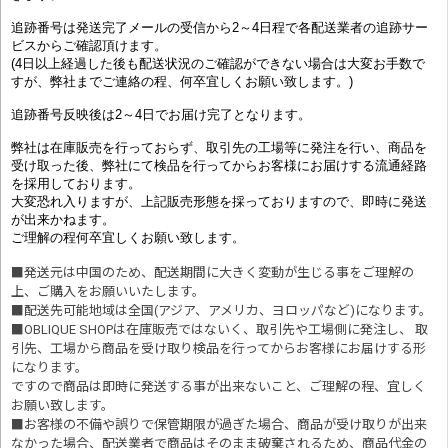
追跡番号は発送完了メールの受信から2～4日程で各配送業者の追跡サー
ビスからご確認頂けます。
(4日以上経過した後も配送状況のご確認ができない場合は大変お手数で
すが、弊社までご連絡の程、何卒宜しくお願い致します。)
追跡番号反映後は2～4日でお届け完了となります。
弊社は在庫販売を行っておらず、取引先の工場等に発注を行い、商品を
受け取った後、弊社にて検品を行ってからお客様にお届けする流通経路
を採用しております。
大変恐れ入りますが、上記販売形態を採っておりますので、即時に発送
が出来かねます。
ご理解の程何卒宜しくお願い致します。
■発送元は中国のため、配送期間に大きく変動が生じる事をご理解の
上、ご購入をお願いいたします。
■配送先可能地域は全国(アジア、アメリカ、ヨロッパなど)になります。
■OBLIQUE SHOPは在庫販売ではないく、取引先や工場側に発注し、 取
引先、工場から商品を受け取り検品を行ってからお客様にお届けする形
になります。
ですので商品は即時に発送する事が出来ないこと、ご理解の程、宜しく
お願い致します。
■お客様の不備や誤りで保管期限が過ぎた場合、商品が受け取りが出来
なかった場合、配送業者で商品はそのまま破棄されるため、商品代金の