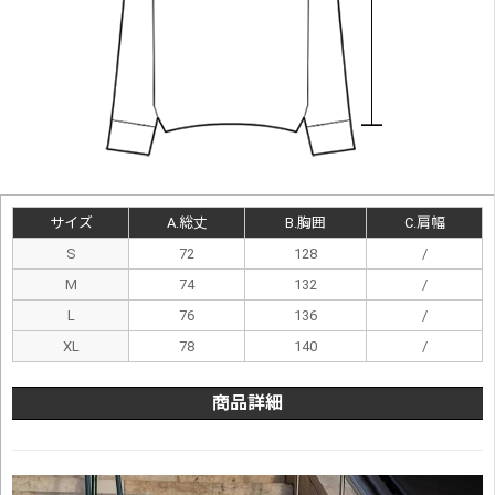
サイズ
A.総丈
B.胸囲
C.肩幅
S
72
128
/
M
74
132
/
L
76
136
/
XL
78
140
/
商品詳細