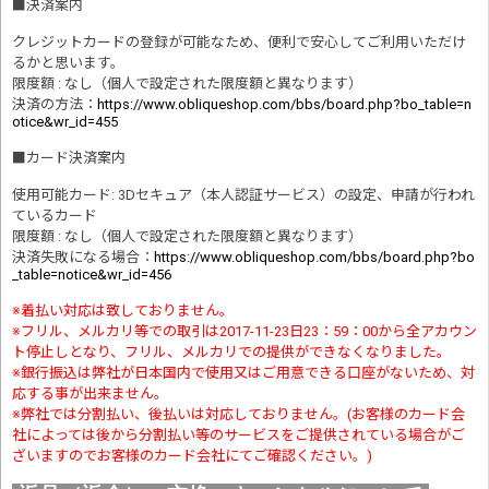
■
決済案内
クレジットカードの登録が可能なため、便利で安心してご利用いただけ
るかと思います。
限度額 : なし（個人で設定された限度額と異なります）
決済の方法
：
https://www.obliqueshop.com/bbs/board.php?bo_table=n
otice&wr_id=455
■
カード決済案内
使用可能カード: 3Dセキュア（本人認証サービス）の設定、申請が行われ
ているカード
限度額 : なし（個人で設定された限度額と異なります）
決済失敗になる場合
：
https://www.obliqueshop.com/bbs/board.php?bo
_table=notice&wr_id=456
※着払い対応は致しておりません。
※フリル、メルカリ等での取引は2017-11-23日23：59：00から全アカウン
ト停止しとなり、フリル、メルカリでの提供ができなくなりました。
※銀行振込は弊社が日本国内で使用又はご用意できる口座がないため、対
応する事が出来ません。
※弊社では分割払い、後払いは対応しておりません。(お客様のカード会
社によっては後から分割払い等のサービスをご提供されている場合がご
ざいますのでお客様のカード会社にてご確認ください。)