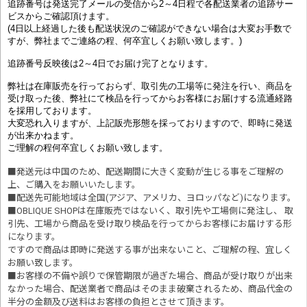
追跡番号は発送完了メールの受信から2～4日程で各配送業者の追跡サー
ビスからご確認頂けます。
(4日以上経過した後も配送状況のご確認ができない場合は大変お手数で
すが、弊社までご連絡の程、何卒宜しくお願い致します。)
追跡番号反映後は2～4日でお届け完了となります。
弊社は在庫販売を行っておらず、取引先の工場等に発注を行い、商品を
受け取った後、弊社にて検品を行ってからお客様にお届けする流通経路
を採用しております。
大変恐れ入りますが、上記販売形態を採っておりますので、即時に発送
が出来かねます。
ご理解の程何卒宜しくお願い致します。
■発送元は中国のため、配送期間に大きく変動が生じる事をご理解の
上、ご購入をお願いいたします。
■配送先可能地域は全国(アジア、アメリカ、ヨロッパなど)になります。
■OBLIQUE SHOPは在庫販売ではないく、取引先や工場側に発注し、 取
引先、工場から商品を受け取り検品を行ってからお客様にお届けする形
になります。
ですので商品は即時に発送する事が出来ないこと、ご理解の程、宜しく
お願い致します。
■お客様の不備や誤りで保管期限が過ぎた場合、商品が受け取りが出来
なかった場合、配送業者で商品はそのまま破棄されるため、商品代金の
半分の金額及び送料はお客様の負担とさせて頂きます。