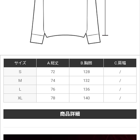
サイズ
A.総丈
B.胸囲
C.肩幅
S
72
128
/
M
74
132
/
L
76
136
/
XL
78
140
/
商品詳細