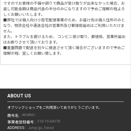
ですのでお客様の不備や誤りで商品が受け取りが出来なかった場合、お
返し可能金額は商品代金の半分のみになりますので予めご理解の程よろ
しくお願いいたします。
■
弊社では個人向け小型宅配便事業のため、お届け先は個人住所のみと
なり、物流会社や運送会社の営業所及び郵便局留めはご利用いただけま
せん。
また、トラブルを避けるため、 コンビニ受け取り、郵便局、営業所留め
はお断りさせて頂いております。
■重量問題で配送を別々に発送させて頂く場合がございますので予めご
理解の程、宜しくお願い致します。
ABOUT US
オブリックショップをご利用頂いてありがとうございます。
AKAINU
商号名 :
210-15-64378
事業者登録番号 :
ADDRESS :
Jung-gu, Seoul