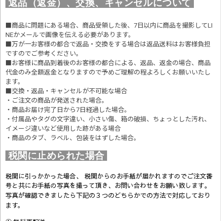
返品（返金）、交換、キャンセルについて
■商品に問題にある場合、商品受領した後、7日以内に商品を撮影してLI
NEかメールで画像を伝える必要があります。
■万が一お客様の都合で返品・交換をする場合は返品送料はお客様負担
ですのでご参考ください。
■お客様に商品到着後のお客様の都合による、返品、返金の場合、商品
代金のみ全額返金となりますので予めご理解の程よろしくお願いいたし
ます。
■交換・返品・キャンセルが不可能な場合
・ご注文の商品が発送された場合。
・商品お届け完了日から7日経過した場合。
・付属品やタグの文字違い、小さい傷、箱の破損、ちょっとした汚れ、
イメージ違いなど使用した跡がある場合
・商品のタブ、ラベル、包装をはずした場合。
税関に止められた場合
税関に引っかかった場合、 税関からのお手紙が届かれますのでご注文番
号と共にお手紙の写真を撮って頂き、お問い合わせをお願い致します。
写真が確認できましたら
下記の３つのどちらかでの方法で対応しており
ます。