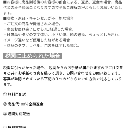
■お客様に商品到着後のお客様の都合による、返品、返金の場合、商品
代金のみ全額返金となりますので予めご理解の程よろしくお願いいたし
ます。
■交換・返品・キャンセルが不可能な場合
・ご注文の商品が発送された場合。
・商品お届け完了日から7日経過した場合。
・付属品やタグの文字違い、小さい傷、箱の破損、ちょっとした汚れ、
イメージ違いなど使用した跡がある場合
・商品のタブ、ラベル、包装をはずした場合。
税関に止められた場合
税関に引っかかった場合、 税関からのお手紙が届かれますのでご注文番
号と共にお手紙の写真を撮って頂き、お問い合わせをお願い致します。
写真が確認できましたら
下記の３つのどちらかでの方法で対応しており
ます。
① 無料再配送
② 商品代100％全額返金
③ 通関対応配送
--------------------------------------------
① 無料再配送