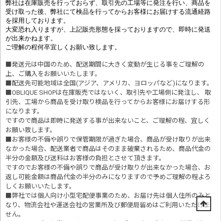
弊社は在庫販売を行っておらず、取引先の工場等に発注を行い、商品を
受け取った後、弊社にて検品を行ってからお客様にお届けする流通経路
を採用しております。
大変恐れ入りますが、上記販売形態を採っておりますので、即時に発送
が出来かねます。
ご理解の程何卒宜しくお願い致します。
■発送元は中国のため、配送期間に大きく変動が生じる事をご理解の
上、ご購入をお願いいたします。
■配送先可能地域は全国(アジア、アメリカ、ヨロッパなど)になります。
■OBLIQUE SHOPは在庫販売ではないく、取引先や工場側に発注し、 取
引先、工場から商品を受け取り検品を行ってからお客様にお届けする形
になります。
ですので商品は即時に発送する事が出来ないこと、ご理解の程、宜しく
お願い致します。
■お客様の不備や誤りで保管期限が過ぎた場合、商品が受け取りが出来
なかった場合、配送業者で商品はそのまま破棄されるため、商品代金の
半分の金額及び送料はお客様の負担とさせて頂きます。
ですのでお客様の不備や誤りで商品が受け取りが出来なかった場合、お
返し可能金額は商品代金の半分のみになりますので予めご理解の程よろ
しくお願いいたします。
■
弊社では個人向け小型宅配便事業のため、お届け先は個人住所のみと
なり、物流会社や運送会社の営業所及び郵便局留めはご利用いただけま
せん。