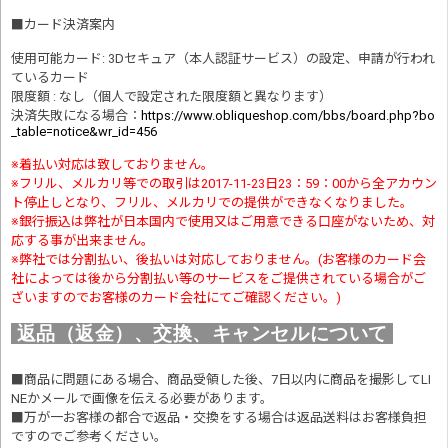
■
カード決済案内
使用可能カード: 3Dセキュア（本人認証サービス）の設定、申請が行われ
ているカード
限度額 : なし（個人で設定された限度額と異なります）
決済失敗になる場合
：
https://www.obliqueshop.com/bbs/board.php?bo
_table=notice&wr_id=456
※着払い対応は致しておりません。
※フリル、メルカリ等での取引は2017-11-23日23：59：00から全アカウン
ト停止しとなり、フリル、メルカリでの提供ができなくなりました。
※銀行振込は弊社が日本国内で使用又はご用意できる口座がないため、対
応する事が出来ません。
※弊社では分割払い、後払いは対応しておりません。(お客様のカード会
社によっては後から分割払い等のサービスをご提供されている場合がご
ざいますのでお客様のカード会社にてご確認ください。)
返品（返金）、交換、キャンセルについて
■商品に問題にある場合、商品受領した後、7日以内に商品を撮影してLI
NEかメールで画像を伝える必要があります。
■万が一お客様の都合で返品・交換をする場合は返品送料はお客様負担
ですのでご参考ください。