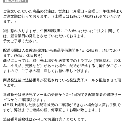
ご注文いただいた商品の発注は、営業日（月曜日～金曜日）午後3時より
ご注文順に行っております。（土曜日は12時より順次行わせていただき
ます。）
誠に恐れ入りますが、午後3時以降にご入金いただいたご注文に関して
は、翌営業日の発注とさせていただいております。
予めご了承ください。
配送期間は入金確認(発注)から商品準備期間を7日~14日程、頂いており
ます。(祝日、休日抜き)
商品によっては、取引先工場や配送業者でのトラブル（在庫切れ、お休
み、不良品、交換など）があった場合、配送が遅延する可能性がござい
ますので、ご了承の程、宜しくお願い申し上げます。
商品発送後は追跡番号が記載されている発送完了メールを配信させて頂
きます。
追跡番号は発送完了メールの受信から2～4日程で各配送業者の追跡サー
ビスからご確認頂けます。
(4日以上経過した後も配送状況のご確認ができない場合は大変お手数で
すが、弊社までご連絡の程、何卒宜しくお願い致します。)
追跡番号反映後は2～4日でお届け完了となります。