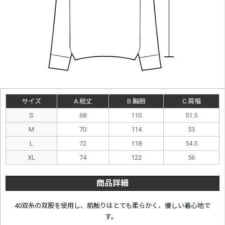
サイズ
A.総丈
B.胸囲
C.肩幅
S
68
110
51.5
M
70
114
53
L
72
118
54.5
XL
74
122
56
商品詳細
40双糸の双股を使用し、肌触りはとても柔らかく、優しい着心地で
す。