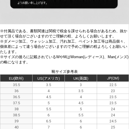
※付属品である、書類関連は関税で税金を課せられる場合があるため、抜か
せて頂く場合がございますのでご理解の程、よろしくお願いします。
※
ダメージ加工、
ウォッシュ加工、汚れ加工、ペイント加工等は商品個々、
個体差によって違う場合がございますので予めご理解の程よろしくお願いい
たします。
※サイズの後ろに記載されているWやMはWoman(レディース)、Man(メンズ)
の略になります。
靴サイズ参考表
JP(CM)
EU(欧州)
US(アメリカ)
UK(英国)
35.5
3.5
3
22.5
36
4
3.5
23
36.5
4.5
4
23.5
37.5
5
4.5
23.5
38
5.5
5
24
38.5
6
5.5
24
39
6.5
6
24.5
40
7
6
25