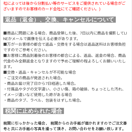
社によっては後から分割払い等のサービスをご提供されている場合がご
ざいますのでお客様のカード会社にてご確認ください。)
返品（返金）、交換、キャンセルについて
■商品に問題にある場合、商品受領した後、7日以内に商品を撮影してLI
NEかメールで画像を伝える必要があります。
■万が一お客様の都合で返品・交換をする場合は返品送料はお客様負担
ですのでご参考ください。
■お客様に商品到着後のお客様の都合による、返品、返金の場合、商品
代金のみ全額返金となりますので予めご理解の程よろしくお願いいたし
ます。
■交換・返品・キャンセルが不可能な場合
・ご注文の商品が発送された場合。
・商品お届け完了日から7日経過した場合。
・付属品やタグの文字違い、小さい傷、箱の破損、ちょっとした汚れ、
イメージ違いなど使用した跡がある場合
・商品のタブ、ラベル、包装をはずした場合。
税関に止められた場合
税関に引っかかった場合、 税関からのお手紙が届かれますのでご注文番
号と共にお手紙の写真を撮って頂き、お問い合わせをお願い致します。