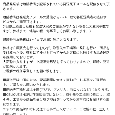
商品発送後は追跡番号が記載されている発送完了メールを配信させて頂
きます。
追跡番号は発送完了メールの受信から2～4日程で各配送業者の追跡サー
ビスからご確認頂けます。
(4日以上経過した後も配送状況のご確認ができない場合は大変お手数で
すが、弊社までご連絡の程、何卒宜しくお願い致します。)
追跡番号反映後は2～4日でお届け完了となります。
弊社は在庫販売を行っておらず、取引先の工場等に発注を行い、商品を
受け取った後、弊社にて検品を行ってからお客様にお届けする流通経路
を採用しております。
大変恐れ入りますが、上記販売形態を採っておりますので、即時に発送
が出来かねます。
ご理解の程何卒宜しくお願い致します。
■発送元は中国のため、配送期間に大きく変動が生じる事をご理解の
上、ご購入をお願いいたします。
■配送先可能地域は全国(アジア、アメリカ、ヨロッパなど)になります。
■OBLIQUE SHOPは在庫販売ではないく、取引先や工場側に発注し、 取
引先、工場から商品を受け取り検品を行ってからお客様にお届けする形
になります。
ですので商品は即時に発送する事が出来ないこと、ご理解の程、宜しく
お願い致します。