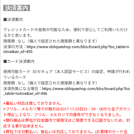
決済案内
■
決済案内
クレジットカードの登録が可能なため、便利で安心してご利用いただけ
るかと思います。
限度額 : なし（個人で設定された限度額と異なります）
決済の方法
：
https://www.obliqueshop.com/bbs/board.php?bo_table=n
otice&wr_id=455
■
カード決済案内
使用可能カード: 3Dセキュア（本人認証サービス）の設定、申請が行われ
ているカード
限度額 : なし（個人で設定された限度額と異なります）
決済失敗になる場合
：
https://www.obliqueshop.com/bbs/board.php?bo
_table=notice&wr_id=456
※着払い対応は致しておりません。
※フリル、メルカリ等での取引は2017-11-23日23：59：00から全アカウン
ト停止しとなり、フリル、メルカリでの提供ができなくなりました。
※銀行振込は弊社が日本国内で使用又はご用意できる口座がないため、対
応する事が出来ません。
※弊社では分割払い、後払いは対応しておりません。(お客様のカード会