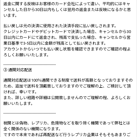
返金に関する反映はお客様のカード会社によって違い、平均的にはキャ
ンセルした日から30日以内もしくは翌月の返金または反映になるかと思
います。
払い戻しは元の決済に使用された決済手段に払い戻しされます。
クレジットカードやデビットカードで決済した場合、キャンセルから30
日以内にカードにて返金され、残高で支払った場合、キャンセルから営
業日基準で3-5日以内に金額が残高として払い戻されます。
アカウントからいつでも払い戻し状態を確認できますのでご確認の程よ
ろしくお願いいたします。
-------------------------------------------
③ 通関対応配送
通関対応配送は100％通関できる制度で送料が高額となっておりますその
ため、追加で送料を頂戴致しておりますのでご理解の上、ご検討して頂
ければ、幸いです。
また、詳しい経路や詳細は公開致しませんのでご理解の程、よろしくお
願いいたします。
-------------------------------------------
税関とは偽物、レプリカ、危険物などを取り除く機関であって弊社とは
全く関係のない機関になります。
ですので本来であれば再配送など行うレプリカ企業はそもそもあまりご