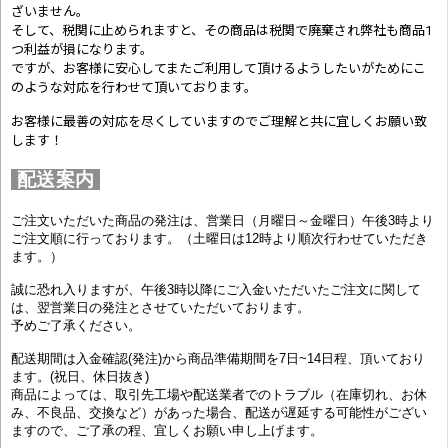
ざいません。
そして、税関に止められますと、その商品は税関で廃棄され弊社も商品1
つ利益が損になります。
ですが、お客様に安心してまたご利用して頂けるようしたいがためにこ
のような対応を行わせて頂いております。
お客様に最善の対応を尽くしていますのでご理解と共に宜しくお願い致
します！
配送案内
ご注文いただいた商品の発注は、営業日（月曜日～金曜日）午後3時より
ご注文順に行っております。（土曜日は12時より順次行わせていただき
ます。）
誠に恐れ入りますが、午後3時以降にご入金いただいたご注文に関して
は、翌営業日の発注とさせていただいております。
予めご了承ください。
配送期間は入金確認(発注)から商品準備期間を7日~14日程、頂いており
ます。(祝日、休日抜き)
商品によっては、取引先工場や配送業者でのトラブル（在庫切れ、お休
み、不良品、交換など）があった場合、配送が遅延する可能性がござい
ますので、ご了承の程、宜しくお願い申し上げます。