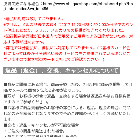
決済失敗になる場合
：
https://www.obliqueshop.com/bbs/board.php?bo
_table=notice&wr_id=456
※着払い対応は致しておりません。
※フリル、メルカリ等での取引は2017-11-23日23：59：00から全アカウン
ト停止しとなり、フリル、メルカリでの提供ができなくなりました。
※銀行振込は弊社が日本国内で使用又はご用意できる口座がないため、対
応する事が出来ません。
※弊社では分割払い、後払いは対応しておりません。(お客様のカード会
社によっては後から分割払い等のサービスをご提供されている場合がご
ざいますのでお客様のカード会社にてご確認ください。)
返品（返金）、交換、キャンセルについて
■商品に問題にある場合、商品受領した後、7日以内に商品を撮影してLI
NEかメールで画像を伝える必要があります。
■万が一お客様の都合で返品・交換をする場合は返品送料はお客様負担
ですのでご参考ください。
■お客様に商品到着後のお客様の都合による、返品、返金の場合、商品
代金のみ全額返金となりますので予めご理解の程よろしくお願いいたし
ます。
■交換・返品・キャンセルが不可能な場合
・ご注文の商品が発送された場合。
・商品お届け完了日から7日経過した場合。