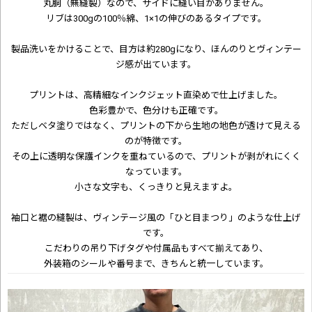
丸胴（無縫製）なので、サイドに縫い目がありません。
リブは300gの100％綿、1×1の伸びのあるタイプです。
製品洗いをかけることで、目方は約280gになり、ほんのりとヴィンテー
ジ感が出ています。
プリントは、高精細なインクジェット直染めで仕上げました。
色彩豊かで、色分けも正確です。
ただしベタ塗りではなく、プリントの下から生地の地色が透けて見える
のが特徴です。
その上に透明な保護インクを重ねているので、プリントが剥がれにくく
なっています。
小さな文字も、くっきりと見えますよ。
袖口と裾の縫製は、ヴィンテージ風の「ひと目まつり」のような仕上げ
です。
こだわりの吊り下げタグや付属品もすべて揃えてあり、
外装箱のシールや番号まで、きちんと統一しています。