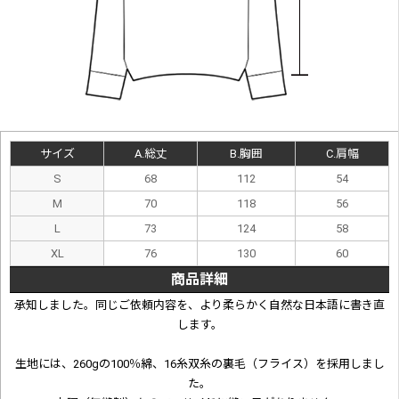
サイズ
A.総丈
B.胸囲
C.肩幅
S
68
112
54
M
70
118
56
L
73
124
58
XL
76
130
60
商品詳細
承知しました。同じご依頼内容を、より柔らかく自然な日本語に書き直
します。
生地には、260gの100％綿、16糸双糸の裏毛（フライス）を採用しまし
た。