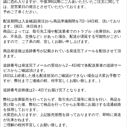
誠に恐れ入りますが、午後3時以降にご入金いただいたご注文に関して
は、翌営業日の発注とさせていただいております。
予めご了承ください。
配送期間は入金確認(発注)から商品準備期間を7日~14日程、頂いており
ます。(祝日、休日抜き)
商品によっては、取引先工場や配送業者でのトラブル（在庫切れ、お休
み、不良品、交換など）があった場合、配送が遅延する可能性がござい
ますので、ご了承の程、宜しくお願い申し上げます。
商品発送後は追跡番号が記載されている発送完了メールを配信させて頂
きます。
追跡番号は発送完了メールの受信から2～4日程で各配送業者の追跡サー
ビスからご確認頂けます。
(4日以上経過した後も配送状況のご確認ができない場合は大変お手数で
すが、弊社までご連絡の程、何卒宜しくお願い致します。)
追跡番号反映後は2～4日でお届け完了となります。
弊社は在庫販売を行っておらず、取引先の工場等に発注を行い、商品を
受け取った後、弊社にて検品を行ってからお客様にお届けする流通経路
を採用しております。
大変恐れ入りますが、上記販売形態を採っておりますので、即時に発送
が出来かねます。
ご理解の程何卒宜しくお願い致します。