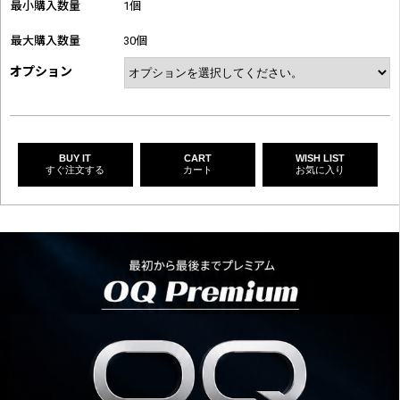
最小購入数量
1個
最大購入数量
30個
オプション
BUY IT
CART
WISH LIST
すぐ注文する
カート
お気に入り