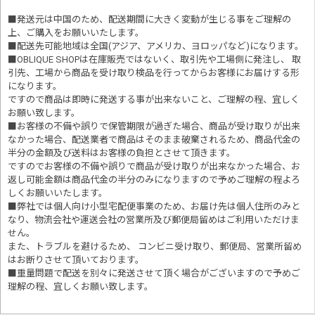
■発送元は中国のため、配送期間に大きく変動が生じる事をご理解の
上、ご購入をお願いいたします。
■配送先可能地域は全国(アジア、アメリカ、ヨロッパなど)になります。
■OBLIQUE SHOPは在庫販売ではないく、取引先や工場側に発注し、 取
引先、工場から商品を受け取り検品を行ってからお客様にお届けする形
になります。
ですので商品は即時に発送する事が出来ないこと、ご理解の程、宜しく
お願い致します。
■お客様の不備や誤りで保管期限が過ぎた場合、商品が受け取りが出来
なかった場合、配送業者で商品はそのまま破棄されるため、商品代金の
半分の金額及び送料はお客様の負担とさせて頂きます。
ですのでお客様の不備や誤りで商品が受け取りが出来なかった場合、お
返し可能金額は商品代金の半分のみになりますので予めご理解の程よろ
しくお願いいたします。
■
弊社では個人向け小型宅配便事業のため、お届け先は個人住所のみと
なり、物流会社や運送会社の営業所及び郵便局留めはご利用いただけま
せん。
また、トラブルを避けるため、 コンビニ受け取り、郵便局、営業所留め
はお断りさせて頂いております。
■重量問題で配送を別々に発送させて頂く場合がございますので予めご
理解の程、宜しくお願い致します。