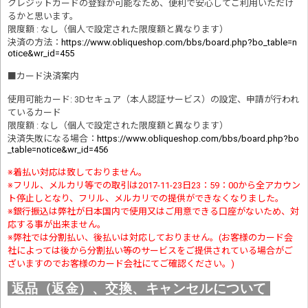
クレジットカードの登録が可能なため、便利で安心してご利用いただけ
るかと思います。
限度額 : なし（個人で設定された限度額と異なります）
決済の方法
：
https://www.obliqueshop.com/bbs/board.php?bo_table=n
otice&wr_id=455
■
カード決済案内
使用可能カード: 3Dセキュア（本人認証サービス）の設定、申請が行われ
ているカード
限度額 : なし（個人で設定された限度額と異なります）
決済失敗になる場合
：
https://www.obliqueshop.com/bbs/board.php?bo
_table=notice&wr_id=456
※着払い対応は致しておりません。
※フリル、メルカリ等での取引は2017-11-23日23：59：00から全アカウン
ト停止しとなり、フリル、メルカリでの提供ができなくなりました。
※銀行振込は弊社が日本国内で使用又はご用意できる口座がないため、対
応する事が出来ません。
※弊社では分割払い、後払いは対応しておりません。(お客様のカード会
社によっては後から分割払い等のサービスをご提供されている場合がご
ざいますのでお客様のカード会社にてご確認ください。)
返品（返金）、交換、キャンセルについて