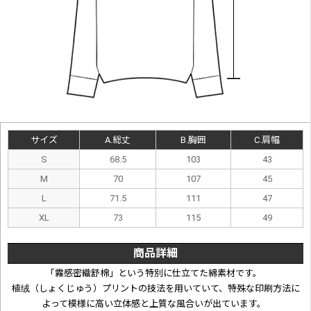
サイズ
A.総丈
B.胸囲
C.肩幅
S
68.5
103
43
M
70
107
45
L
71.5
111
47
XL
73
115
49
商品詳細
「霧感密織舒棉」という特別に仕立てた綿素材です。
植绒（しょくじゅう）プリントの技法を用いていて、特殊な印刷方法に
よって模様に高い立体感と上質な風合いが出ています。