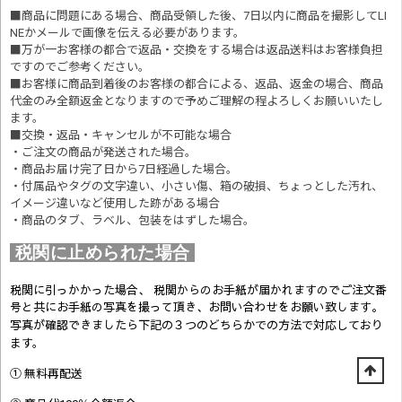
■商品に問題にある場合、商品受領した後、7日以内に商品を撮影してLI
NEかメールで画像を伝える必要があります。
■万が一お客様の都合で返品・交換をする場合は返品送料はお客様負担
ですのでご参考ください。
■お客様に商品到着後のお客様の都合による、返品、返金の場合、商品
代金のみ全額返金となりますので予めご理解の程よろしくお願いいたし
ます。
■交換・返品・キャンセルが不可能な場合
・ご注文の商品が発送された場合。
・商品お届け完了日から7日経過した場合。
・付属品やタグの文字違い、小さい傷、箱の破損、ちょっとした汚れ、
イメージ違いなど使用した跡がある場合
・商品のタブ、ラベル、包装をはずした場合。
税関に止められた場合
税関に引っかかった場合、 税関からのお手紙が届かれますのでご注文番
号と共にお手紙の写真を撮って頂き、お問い合わせをお願い致します。
写真が確認できましたら
下記の３つのどちらかでの方法で対応しており
ます。
① 無料再配送