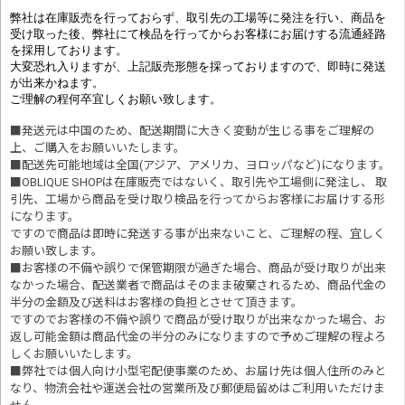
弊社は在庫販売を行っておらず、取引先の工場等に発注を行い、商品を
受け取った後、弊社にて検品を行ってからお客様にお届けする流通経路
を採用しております。
大変恐れ入りますが、上記販売形態を採っておりますので、即時に発送
が出来かねます。
ご理解の程何卒宜しくお願い致します。
■発送元は中国のため、配送期間に大きく変動が生じる事をご理解の
上、ご購入をお願いいたします。
■配送先可能地域は全国(アジア、アメリカ、ヨロッパなど)になります。
■OBLIQUE SHOPは在庫販売ではないく、取引先や工場側に発注し、 取
引先、工場から商品を受け取り検品を行ってからお客様にお届けする形
になります。
ですので商品は即時に発送する事が出来ないこと、ご理解の程、宜しく
お願い致します。
■お客様の不備や誤りで保管期限が過ぎた場合、商品が受け取りが出来
なかった場合、配送業者で商品はそのまま破棄されるため、商品代金の
半分の金額及び送料はお客様の負担とさせて頂きます。
ですのでお客様の不備や誤りで商品が受け取りが出来なかった場合、お
返し可能金額は商品代金の半分のみになりますので予めご理解の程よろ
しくお願いいたします。
■
弊社では個人向け小型宅配便事業のため、お届け先は個人住所のみと
なり、物流会社や運送会社の営業所及び郵便局留めはご利用いただけま