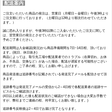
配送案内
ご注文いただいた商品の発注は、営業日（月曜日～金曜日）午後3時より
ご注文順に行っております。（土曜日は12時より順次行わせていただき
ます。）
誠に恐れ入りますが、午後3時以降にご入金いただいたご注文に関して
は、翌営業日の発注とさせていただいております。
予めご了承ください。
配送期間は入金確認(発注)から商品準備期間を7日~14日程、頂いており
ます。(祝日、休日抜き)
商品によっては、取引先工場や配送業者でのトラブル（在庫切れ、お休
み、不良品、交換など）があった場合、配送が遅延する可能性がござい
ますので、ご了承の程、宜しくお願い申し上げます。
商品発送後は追跡番号が記載されている発送完了メールを配信させて頂
きます。
追跡番号は発送完了メールの受信から2～4日程で各配送業者の追跡サー
ビスからご確認頂けます。
(4日以上経過した後も配送状況のご確認ができない場合は大変お手数で
すが、弊社までご連絡の程、何卒宜しくお願い致します。)
追跡番号反映後は2～4日でお届け完了となります。