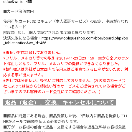
otice&wr_id=455
■
カード決済案内
使用可能カード: 3Dセキュア（本人認証サービス）の設定、申請が行われ
ているカード
限度額 : なし（個人で設定された限度額と異なります）
決済失敗になる場合
：
https://www.obliqueshop.com/bbs/board.php?bo
_table=notice&wr_id=456
※着払い対応は致しておりません。
※フリル、メルカリ等での取引は2017-11-23日23：59：00から全アカウン
ト停止しとなり、フリル、メルカリでの提供ができなくなりました。
※銀行振込は弊社が日本国内で使用又はご用意できる口座がないため、対
応する事が出来ません。
※弊社では分割払い、後払いは対応しておりません。(お客様のカード会
社によっては後から分割払い等のサービスをご提供されている場合がご
ざいますのでお客様のカード会社にてご確認ください。)
返品（返金）、交換、キャンセルについて
■商品に問題にある場合、商品受領した後、7日以内に商品を撮影してLI
NEかメールで画像を伝える必要があります。
■万が一お客様の都合で返品・交換をする場合は返品送料はお客様負担