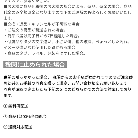
ですのでご参考ください。
■お客様に商品到着後のお客様の都合による、返品、返金の場合、商品
代金のみ全額返金となりますので予めご理解の程よろしくお願いいたし
ます。
■交換・返品・キャンセルが不可能な場合
・ご注文の商品が発送された場合。
・商品お届け完了日から7日経過した場合。
・付属品やタグの文字違い、小さい傷、箱の破損、ちょっとした汚れ、
イメージ違いなど使用した跡がある場合
・商品のタブ、ラベル、包装をはずした場合。
税関に止められた場合
税関に引っかかった場合、 税関からのお手紙が届かれますのでご注文番
号と共にお手紙の写真を撮って頂き、お問い合わせをお願い致します。
写真が確認できましたら
下記の３つのどちらかでの方法で対応しており
ます。
① 無料再配送
② 商品代100％全額返金
③ 通関対応配送
--------------------------------------------