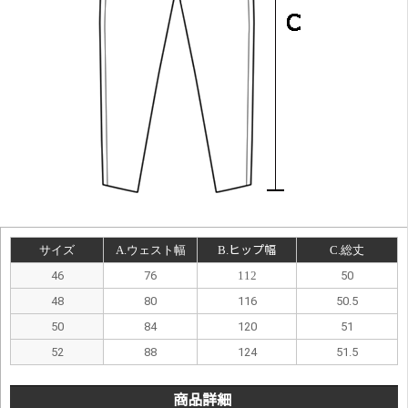
サイズ
A.ウェスト幅
B.
ヒップ幅
C.総丈
46
76
112
50
48
80
116
50.5
50
84
120
51
52
88
124
51.5
商品詳細