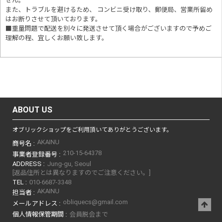
せん。
また、トラブルを避けるため、 コンビニ受け取り、郵便局、営業所留め
はお断りさせて頂いております。
■重量問題で配送を別々に発送させて頂く場合がございますので予めご
理解の程、宜しくお願い致します。
ABOUT US
オブリックショップをご利用頂いてありがとうございます。
AKAINU
商号名 :
210-15-64378
事業者登録番号 :
ADDRESS :
Jung-gu, Seoul
[返品住所とは異なりますのでご注意ください。]
TEL :
010-6687-3348
AKAINU
担当者 :
obliquecs@gmail.com
メールアドレス :
個人情報保管期間 :
会員脱会まで