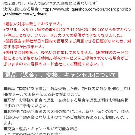
限度額 : なし（個人で設定された限度額と異なります）
決済失敗になる場合
：
https://www.obliqueshop.com/bbs/board.php?bo
_table=notice&wr_id=456
※着払い対応は致しておりません。
※フリル、メルカリ等での取引は2017-11-23日23：59：00から全アカウン
ト停止しとなり、フリル、メルカリでの提供ができなくなりました。
※銀行振込は弊社が日本国内で使用又はご用意できる口座がないため、対
応する事が出来ません。
※弊社では分割払い、後払いは対応しておりません。(お客様のカード会
社によっては後から分割払い等のサービスをご提供されている場合がご
ざいますのでお客様のカード会社にてご確認ください。)
返品（返金）、交換、キャンセルについて
■商品に問題にある場合、商品受領した後、7日以内に商品を撮影してLI
NEかメールで画像を伝える必要があります。
■万が一お客様の都合で返品・交換をする場合は返品送料はお客様負担
ですのでご参考ください。
■お客様に商品到着後のお客様の都合による、返品、返金の場合、商品
代金のみ全額返金となりますので予めご理解の程よろしくお願いいたし
ます。
■交換・返品・キャンセルが不可能な場合
・ご注文の商品が発送された場合。