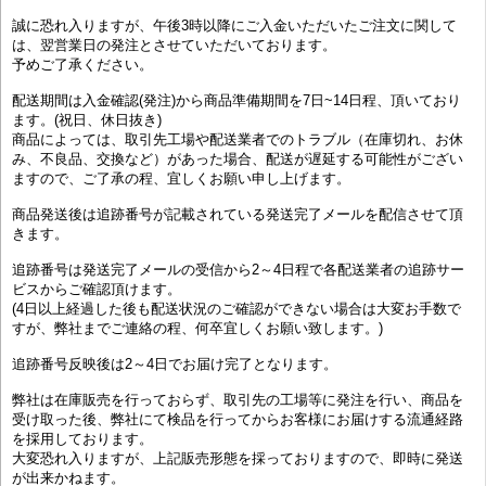
誠に恐れ入りますが、午後3時以降にご入金いただいたご注文に関して
は、翌営業日の発注とさせていただいております。
予めご了承ください。
配送期間は入金確認(発注)から商品準備期間を7日~14日程、頂いており
ます。(祝日、休日抜き)
商品によっては、取引先工場や配送業者でのトラブル（在庫切れ、お休
み、不良品、交換など）があった場合、配送が遅延する可能性がござい
ますので、ご了承の程、宜しくお願い申し上げます。
商品発送後は追跡番号が記載されている発送完了メールを配信させて頂
きます。
追跡番号は発送完了メールの受信から2～4日程で各配送業者の追跡サー
ビスからご確認頂けます。
(4日以上経過した後も配送状況のご確認ができない場合は大変お手数で
すが、弊社までご連絡の程、何卒宜しくお願い致します。)
追跡番号反映後は2～4日でお届け完了となります。
弊社は在庫販売を行っておらず、取引先の工場等に発注を行い、商品を
受け取った後、弊社にて検品を行ってからお客様にお届けする流通経路
を採用しております。
大変恐れ入りますが、上記販売形態を採っておりますので、即時に発送
が出来かねます。