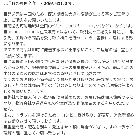
ご理解の程何卒宜しくお願い致します。
■発送元は中国のため、配送期間に大きく変動が生じる事をご理解の
上、ご購入をお願いいたします。
■配送先可能地域は全国(アジア、アメリカ、ヨロッパなど)になります。
■OBLIQUE SHOPは在庫販売ではないく、取引先や工場側に発注し、 取
引先、工場から商品を受け取り検品を行ってからお客様にお届けする形
になります。
ですので商品は即時に発送する事が出来ないこと、ご理解の程、宜しく
お願い致します。
■お客様の不備や誤りで保管期限が過ぎた場合、商品が受け取りが出来
なかった場合、配送業者で商品はそのまま破棄されるため、商品代金の
半分の金額及び送料はお客様の負担とさせて頂きます。
ですのでお客様の不備や誤りで商品が受け取りが出来なかった場合、お
返し可能金額は商品代金の半分のみになりますので予めご理解の程よろ
しくお願いいたします。
■
弊社では個人向け小型宅配便事業のため、お届け先は個人住所のみと
なり、物流会社や運送会社の営業所及び郵便局留めはご利用いただけま
せん。
また、トラブルを避けるため、 コンビニ受け取り、郵便局、営業所留め
はお断りさせて頂いております。
■重量問題で配送を別々に発送させて頂く場合がございますので予めご
理解の程、宜しくお願い致します。