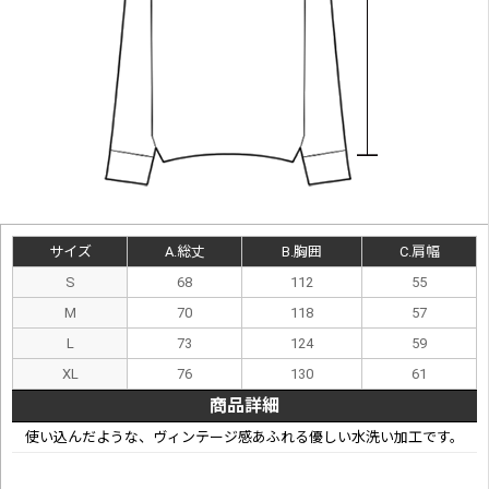
サイズ
A.総丈
B.胸囲
C.肩幅
S
68
112
55
M
70
118
57
L
73
124
59
XL
76
130
61
商品詳細
使い込んだような、ヴィンテージ感あふれる優しい水洗い加工です。