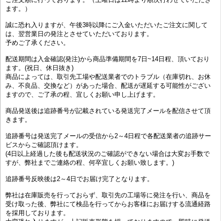
ます。）
誠に恐れ入りますが、午後3時以降にご入金いただいたご注文に関して
は、翌営業日の発注とさせていただいております。
予めご了承ください。
配送期間は入金確認(発注)から商品準備期間を7日~14日程、頂いており
ます。(祝日、休日抜き)
商品によっては、取引先工場や配送業者でのトラブル（在庫切れ、お休
み、不良品、交換など）があった場合、配送が遅延する可能性がござい
ますので、ご了承の程、宜しくお願い申し上げます。
商品発送後は追跡番号が記載されている発送完了メールを配信させて頂
きます。
追跡番号は発送完了メールの受信から2～4日程で各配送業者の追跡サー
ビスからご確認頂けます。
(4日以上経過した後も配送状況のご確認ができない場合は大変お手数で
すが、弊社までご連絡の程、何卒宜しくお願い致します。)
追跡番号反映後は2～4日でお届け完了となります。
弊社は在庫販売を行っておらず、取引先の工場等に発注を行い、商品を
受け取った後、弊社にて検品を行ってからお客様にお届けする流通経路
を採用しております。