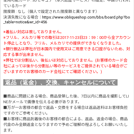
使用可能カード: 3Dセキュア（本人認証サービス）の設定、申請が行われ
ているカード
限度額 : なし（個人で設定された限度額と異なります）
決済失敗になる場合
：
https://www.obliqueshop.com/bbs/board.php?bo
_table=notice&wr_id=456
※着払い対応は致しておりません。
※フリル、メルカリ等での取引は2017-11-23日23：59：00から全アカウン
ト停止しとなり、フリル、メルカリでの提供ができなくなりました。
※銀行振込は弊社が日本国内で使用又はご用意できる口座がないため、対
応する事が出来ません。
※弊社では分割払い、後払いは対応しておりません。(お客様のカード会
社によっては後から分割払い等のサービスをご提供されている場合がご
ざいますのでお客様のカード会社にてご確認ください。)
返品（返金）、交換、キャンセルについて
■商品に問題にある場合、商品受領した後、7日以内に商品を撮影してLI
NEかメールで画像を伝える必要があります。
■万が一お客様の都合で返品・交換をする場合は返品送料はお客様負担
ですのでご参考ください。
■お客様に商品到着後のお客様の都合による、返品、返金の場合、商品
代金のみ全額返金となりますので予めご理解の程よろしくお願いいたし
ます。