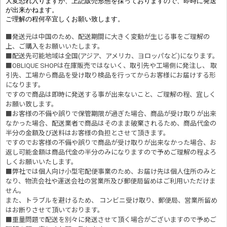
大変恐れ入りますが、上記販売形態を採っておりますので、即時に発送
が出来かねます。
ご理解の程何卒宜しくお願い致します。
■発送元は中国のため、配送期間に大きく変動が生じる事をご理解の
上、ご購入をお願いいたします。
■配送先可能地域は全国(アジア、アメリカ、ヨロッパなど)になります。
■OBLIQUE SHOPは在庫販売ではないく、取引先や工場側に発注し、 取
引先、工場から商品を受け取り検品を行ってからお客様にお届けする形
になります。
ですので商品は即時に発送する事が出来ないこと、ご理解の程、宜しく
お願い致します。
■お客様の不備や誤りで保管期限が過ぎた場合、商品が受け取りが出来
なかった場合、配送業者で商品はそのまま破棄されるため、商品代金の
半分の金額及び送料はお客様の負担とさせて頂きます。
ですのでお客様の不備や誤りで商品が受け取りが出来なかった場合、お
返し可能金額は商品代金の半分のみになりますので予めご理解の程よろ
しくお願いいたします。
■
弊社では個人向け小型宅配便事業のため、お届け先は個人住所のみと
なり、物流会社や運送会社の営業所及び郵便局留めはご利用いただけま
せん。
また、トラブルを避けるため、 コンビニ受け取り、郵便局、営業所留め
はお断りさせて頂いております。
■重量問題で配送を別々に発送させて頂く場合がございますので予めご