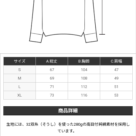
サイズ
A.総丈
B.胸囲
C.肩幅
S
67
104
47
M
69
108
49
L
71
112
51
XL
73
116
53
商品詳細
生地には、32双糸（そうし）を使った280gの高目付純綿素材を採用し
ています。