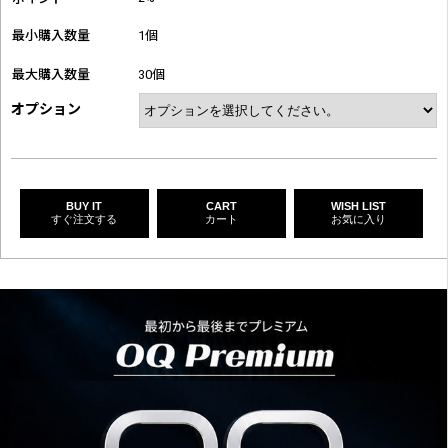
最小購入数量
1個
最大購入数量
30個
オプション
BUY IT
CART
WISH LIST
すぐ注文する
カート
お気に入り